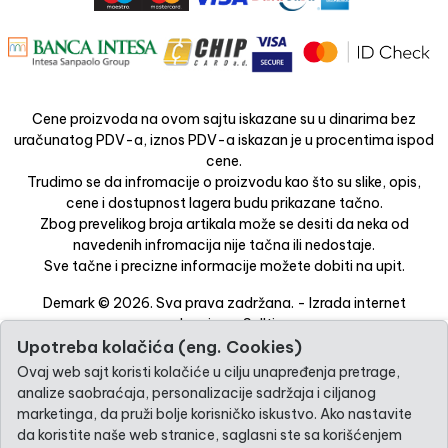
Cene proizvoda na ovom sajtu iskazane su u dinarima bez
uračunatog PDV-a, iznos PDV-a iskazan je u procentima ispod
cene.
Trudimo se da infromacije o proizvodu kao što su slike, opis,
cene i dostupnost lagera budu prikazane tačno.
Zbog prevelikog broja artikala može se desiti da neka od
navedenih infromacija nije tačna ili nedostaje.
Sve tačne i precizne informacije možete dobiti na upit.
Demark © 2026. Sva prava zadržana. -
Izrada internet
prodavnice
-
Selltico.
Upotreba kolačića (eng. Cookies)
Ovaj web sajt koristi kolačiće u cilju unapređenja pretrage,
analize saobraćaja, personalizacije sadržaja i ciljanog
marketinga, da pruži bolje korisničko iskustvo. Ako nastavite
da koristite naše web stranice, saglasni ste sa korišćenjem