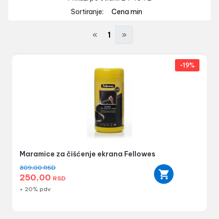
Sortiranje:
Cena min
«
1
»
-19%
Maramice za čišćenje ekrana Fellowes
309,00
RSD
250,00
RSD
+ 20% pdv