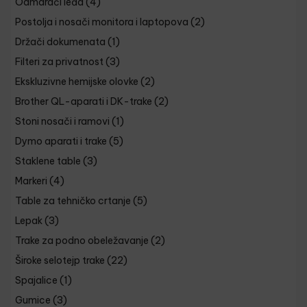
Odmarači leđa
(4)
Postolja i nosači monitora i laptopova
(2)
Držači dokumenata
(1)
Filteri za privatnost
(3)
Ekskluzivne hemijske olovke
(2)
Brother QL-aparati i DK-trake
(2)
Stoni nosači i ramovi
(1)
Dymo aparati i trake
(5)
Staklene table
(3)
Markeri
(4)
Table za tehničko crtanje
(5)
Lepak
(3)
Trake za podno obeležavanje
(2)
Široke selotejp trake
(22)
Spajalice
(1)
Gumice
(3)