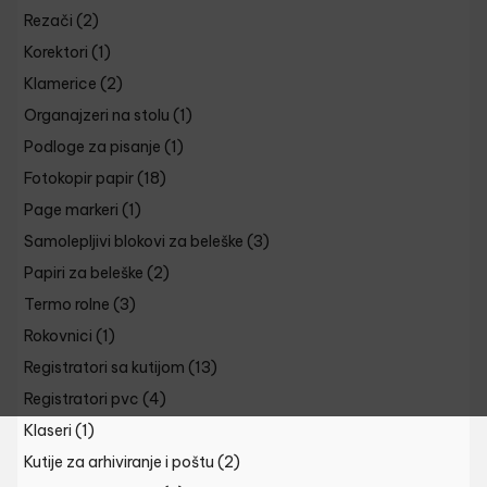
Rezači
(2)
Korektori
(1)
Klamerice
(2)
Organajzeri na stolu
(1)
Podloge za pisanje
(1)
Fotokopir papir
(18)
Page markeri
(1)
Samolepljivi blokovi za beleške
(3)
Papiri za beleške
(2)
Termo rolne
(3)
Rokovnici
(1)
Registratori sa kutijom
(13)
Registratori pvc
(4)
Klaseri
(1)
Kutije za arhiviranje i poštu
(2)