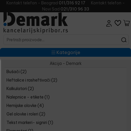
Kontakt telefon - Beograd
011/316 92 17
Kontakt telefon -
Novi Sad
021/310 96 33
Kategorije
Akcija - Demark
Bušači
(2)
Heftalice i rasheftivači
(2)
Kalkulatori
(2)
Nalepnice - etikete
(1)
Hemijske olovke
(4)
Gel olovke i roleri
(2)
Tekst markeri- signiri
(1)