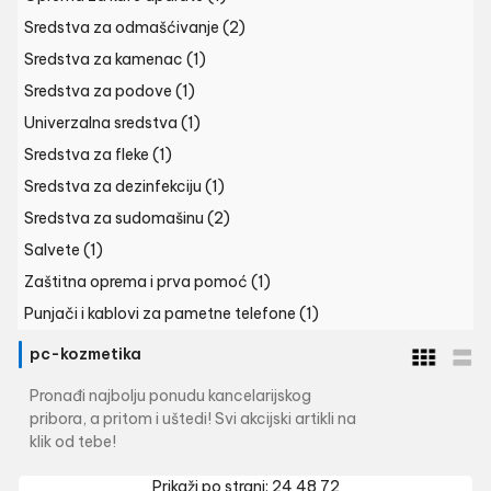
Sredstva za odmašćivanje
(2)
Sredstva za kamenac
(1)
Sredstva za podove
(1)
Univerzalna sredstva
(1)
Sredstva za fleke
(1)
Sredstva za dezinfekciju
(1)
Sredstva za sudomašinu
(2)
Salvete
(1)
Zaštitna oprema i prva pomoć
(1)
Punjači i kablovi za pametne telefone
(1)
pc-kozmetika
Pronađi najbolju ponudu kancelarijskog
pribora, a pritom i uštedi! Svi akcijski artikli na
klik od tebe!
Prikaži po strani:
24
48
72