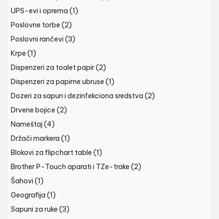
UPS-evi i oprema
(1)
Poslovne torbe
(2)
Poslovni rančevi
(3)
Krpe
(1)
Dispenzeri za toalet papir
(2)
Dispenzeri za papirne ubruse
(1)
Dozeri za sapun i dezinfekciona sredstva
(2)
Drvene bojice
(2)
Nameštaj
(4)
Držači markera
(1)
Blokovi za flipchart table
(1)
Brother P-Touch aparati i TZe-trake
(2)
Šahovi
(1)
Geografija
(1)
Sapuni za ruke
(3)