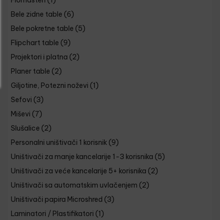
Flomasteri
(1)
Bele zidne table
(6)
Bele pokretne table
(5)
Flipchart table
(9)
Projektori i platna
(2)
Planer table
(2)
Giljotine, Potezni noževi
(1)
Sefovi
(3)
Miševi
(7)
Slušalice
(2)
Personalni uništivači 1 korisnik
(9)
Uništivači za manje kancelarije 1-3 korisnika
(5)
Uništivači za veće kancelarije 5+ korisnika
(2)
Uništivači sa automatskim uvlačenjem
(2)
Uništivači papira Microshred
(3)
Laminatori / Plastifikatori
(1)