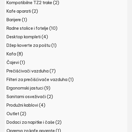
Kompatibilne TZ2 trake
(2)
Kafe aparati
(2)
Barijere
(1)
Radne stolice i fotelje
(10)
Desktop kompleti
(4)
Džep koverte za poštu
(1)
Kafa
(8)
Čajevi
(1)
Prečišćivači vazduha
(7)
Filteri za prečišćivače vazduha
(1)
Ergonomski jastuci
(9)
Sanitarni osveživači
(2)
Produžni kablovi
(4)
Outlet
(2)
Dodaci za napitke i čaše
(2)
Oprema za kafe aparate
(1)