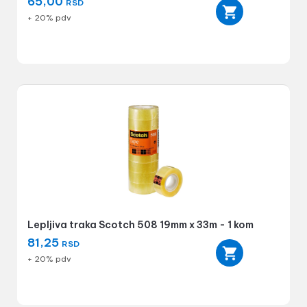
65,00
RSD
+ 20% pdv
Lepljiva traka Scotch 508 19mm x 33m - 1 kom
81,25
RSD
+ 20% pdv