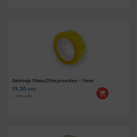
Selotejp 15mm/25m providan - 1 kom
13,20
RSD
+ 20% pdv