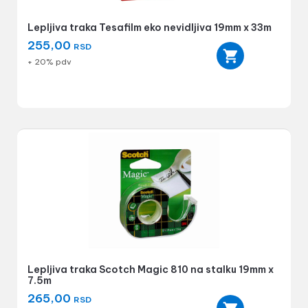
Lepljiva traka Tesafilm eko nevidljiva 19mm x 33m
255,00
RSD
+ 20% pdv
Lepljiva traka Scotch Magic 810 na stalku 19mm x
7.5m
265,00
RSD