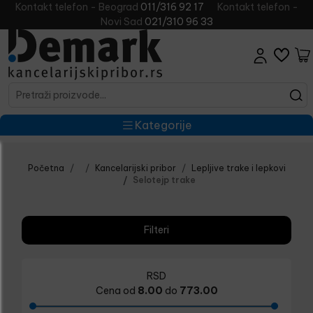
Kontakt telefon - Beograd
011/316 92 17
Kontakt telefon -
Novi Sad
021/310 96 33
Kategorije
Početna
Kancelarijski pribor
Lepljive trake i lepkovi
Selotejp trake
Filteri
RSD
Cena od
8.00
do
773.00