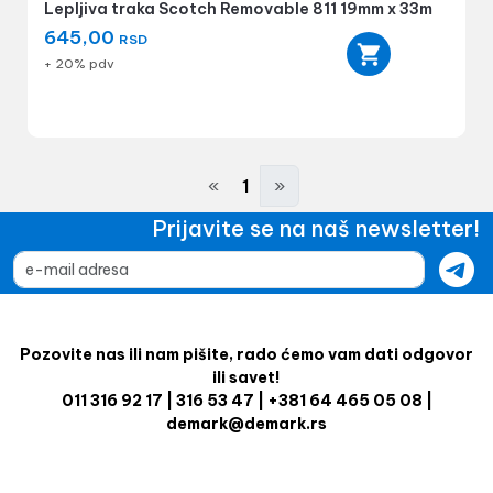
Lepljiva traka Scotch Removable 811 19mm x 33m
645,00
RSD
+ 20% pdv
«
1
»
Prijavite se na naš newsletter!
Pozovite nas ili nam pišite, rado ćemo vam dati odgovor
ili savet!
011 316 92 17 | 316 53 47 | +381 64 465 05 08 |
demark@demark.rs