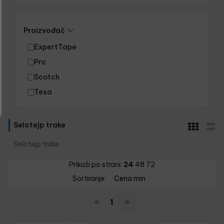
Proizvođač
ExpertTape
Prc
Scotch
Tesa
Selotejp trake
Selotejp trake
Prikaži po strani:
24
48
72
Sortiranje:
Cena min
«
1
»