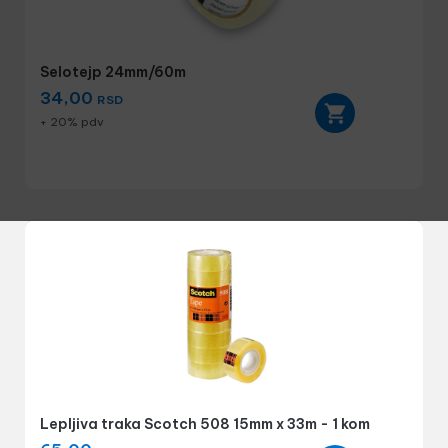
Selotejp 24mm/60m
34,00
RSD
+ 20% pdv
Lepljiva traka Scotch 508 15mm x 33m - 1 kom