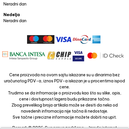
Neradni dan
Nedelja
Neradni dan
Cene proizvoda na ovom sajtu iskazane su u dinarima bez
uračunatog PDV-a, iznos PDV-a iskazan je u procentima ispod
cene.
Trudimo se da infromacije o proizvodu kao što su slike, opis,
cene i dostupnost lagera budu prikazane tačno.
Zbog prevelikog broja artikala može se desiti da neka od
navedenih infromacija nije tačna ili nedostaje.
Sve tačne i precizne informacije možete dobiti na upit.
Demark © 2026. Sva prava zadržana. -
Izrada internet