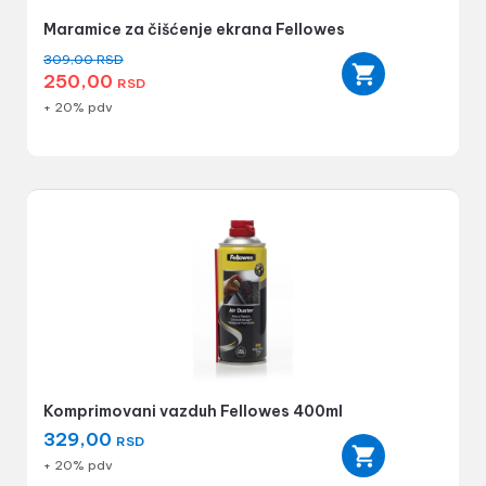
Maramice za čišćenje ekrana Fellowes
309,00
RSD
250,00
RSD
+ 20% pdv
Komprimovani vazduh Fellowes 400ml
329,00
RSD
+ 20% pdv