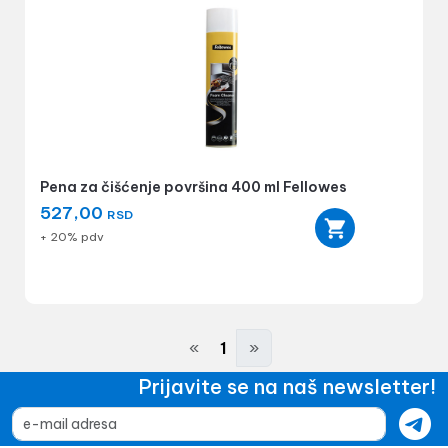
Pena za čišćenje površina 400 ml Fellowes
527,00
RSD
+ 20% pdv
«
1
»
Prijavite se na naš newsletter!