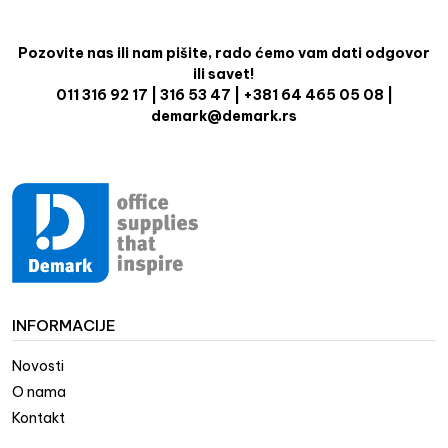
Pozovite nas ili nam pišite, rado ćemo vam dati odgovor
ili savet!
011 316 92 17 | 316 53 47 | +381 64 465 05 08 |
demark@demark.rs
INFORMACIJE
Novosti
O nama
Kontakt