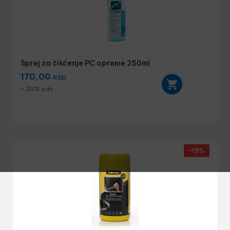
Sprej za čišćenje PC opreme 250ml
170,00
RSD
+ 20% pdv
-19%