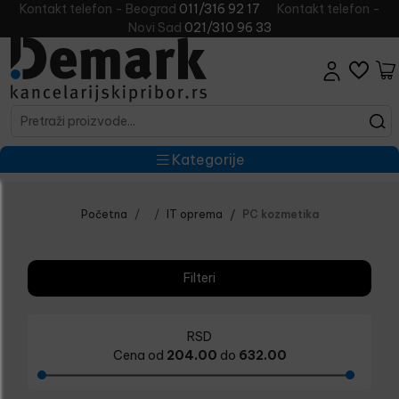
Kontakt telefon - Beograd
011/316 92 17
Kontakt telefon -
Novi Sad
021/310 96 33
Kategorije
Početna
IT oprema
PC kozmetika
Filteri
RSD
Cena od
204.00
do
632.00