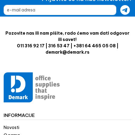
Pozovite nas ili nam pišite, rado ćemo vam dati odgovor
ili savet!
011 316 92 17 | 316 53 47 | +381 64 465 05 08 |
demark@demark.rs
INFORMACIJE
Novosti