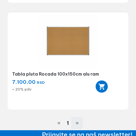
Tabla pluta Rocada 100x150cm alu ram
7.100,00
RSD
+ 20% pdv
«
1
»
Prijavite se na naš newsletter!