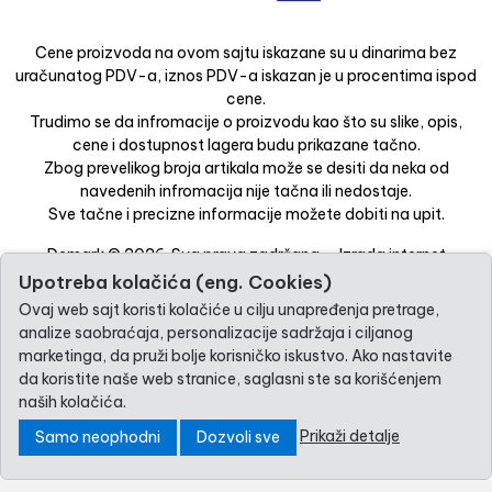
Cene proizvoda na ovom sajtu iskazane su u dinarima bez
uračunatog PDV-a, iznos PDV-a iskazan je u procentima ispod
cene.
Trudimo se da infromacije o proizvodu kao što su slike, opis,
cene i dostupnost lagera budu prikazane tačno.
Zbog prevelikog broja artikala može se desiti da neka od
navedenih infromacija nije tačna ili nedostaje.
Sve tačne i precizne informacije možete dobiti na upit.
Demark © 2026. Sva prava zadržana. -
Izrada internet
prodavnice
-
Selltico.
Upotreba kolačića (eng. Cookies)
Ovaj web sajt koristi kolačiće u cilju unapređenja pretrage,
analize saobraćaja, personalizacije sadržaja i ciljanog
marketinga, da pruži bolje korisničko iskustvo. Ako nastavite
da koristite naše web stranice, saglasni ste sa korišćenjem
naših kolačića.
Prikaži detalje
Samo neophodni
Dozvoli sve