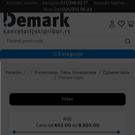
Kontakt telefon - Beograd
011/316 92 17
Kontakt telefon -
Novi Sad
021/310 96 33
Kategorije
Početna
Prezentacija, Table, Označavanje
Oglasne table
Plutane table
Filteri
RSD
Cena od
402.00
do
8,520.00