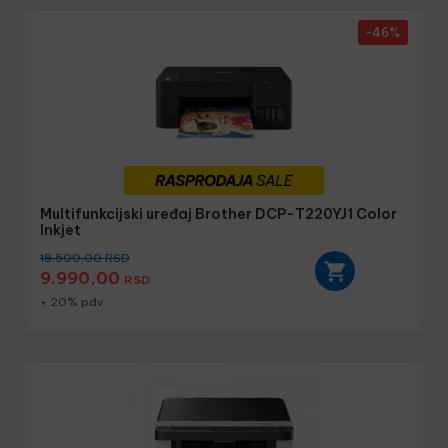
-46%
Multifunkcijski uređaj Brother DCP-T220YJ1 Color
Inkjet
18.500,00
RSD
9.990,00
RSD
+ 20% pdv