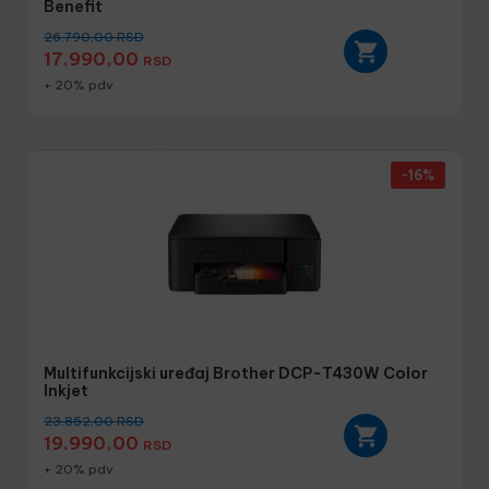
Benefit
26.790,00
RSD
17.990,00
RSD
+ 20% pdv
-16%
Multifunkcijski uređaj Brother DCP-T430W Color
Inkjet
23.852,00
RSD
19.990,00
RSD
+ 20% pdv