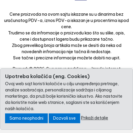
Cene proizvoda na ovom sajtu iskazane su u dinarima bez
uračunatog PDV-a, iznos PDV-a iskazan je u procentima ispod
cene.
Trudimo se da infromacije o proizvodu kao što su slike, opis,
cene i dostupnost lagera budu prikazane tačno.
Zbog prevelikog broja artikala može se desiti da neka od
navedenih infromacija nije tačna ili nedostaje.
Sve tačne i precizne informacije možete dobiti na upit.
Demark © 2026. Sva prava zadržana. -
Izrada internet
prodavnice
-
Selltico.
Upotreba kolačića (eng. Cookies)
Ovaj web sajt koristi kolačiće u cilju unapređenja pretrage,
analize saobraćaja, personalizacije sadržaja i ciljanog
marketinga, da pruži bolje korisničko iskustvo. Ako nastavite
da koristite naše web stranice, saglasni ste sa korišćenjem
naših kolačića.
Prikaži detalje
Samo neophodni
Dozvoli sve