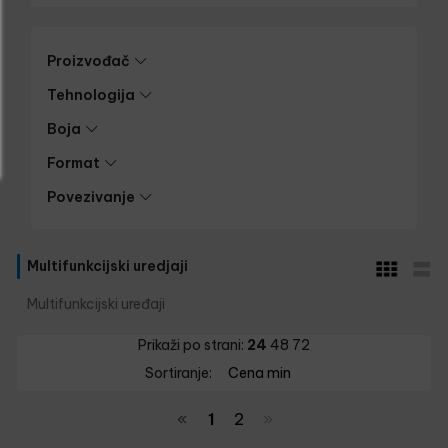
Proizvođač
Tehnologija
Boja
Format
Povezivanje
Multifunkcijski uredjaji
Multifunkcijski uređaji
Prikaži po strani:
24
48
72
Sortiranje:
Cena min
«
1
2
»