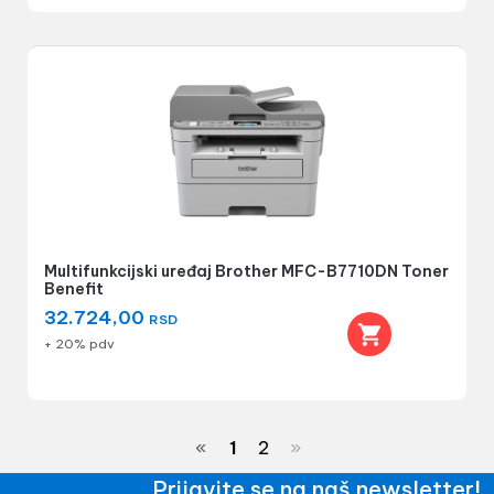
Multifunkcijski uređaj Brother MFC-B7710DN Toner
Benefit
32.724,00
RSD
+ 20% pdv
«
1
2
»
Prijavite se na naš newsletter!