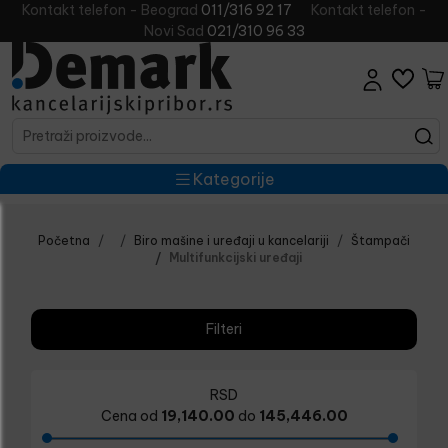
Kontakt telefon - Beograd
011/316 92 17
Kontakt telefon -
Novi Sad
021/310 96 33
Kategorije
Početna
Biro mašine i uređaji u kancelariji
Štampači
Multifunkcijski uređaji
Filteri
RSD
Cena od
19,140.00
do
145,446.00