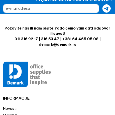
Pozovite nas ili nam pišite, rado ćemo vam dati odgovor
ili savet!
011 316 92 17 | 316 53 47 | +381 64 465 05 08 |
demark@demark.rs
INFORMACIJE
Novosti