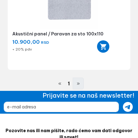
Akustični panel / Paravan za sto 100x110
10.900,00
RSD
+ 20% pdv
«
1
»
Prijavite se na naš newsletter!
Pozovite nas ili nam pišite, rado ćemo vam dati odgovor
ili savet!