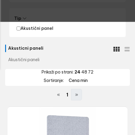
Tip
Akustični panel
Akusticni paneli
Akustični paneli
Prikaži po strani:
24
48
72
Sortiranje:
Cena min
«
1
»