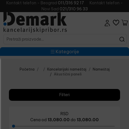
Kontakt telefon - Beograd
011/316 92 17
Kontakt telefon -
Novi Sad
021/310 96 33
Kategorije
Početna
Kancelarijski nameštaj
Nameštaj
Akustični paneli
Filteri
RSD
Cena od
13,080.00
do
13,080.00