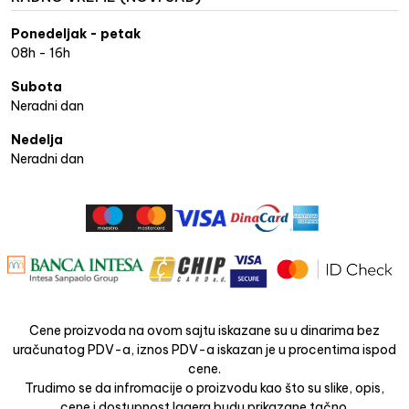
Ponedeljak - petak
08h - 16h
Subota
Neradni dan
Nedelja
Neradni dan
Cene proizvoda na ovom sajtu iskazane su u dinarima bez
uračunatog PDV-a, iznos PDV-a iskazan je u procentima ispod
cene.
Trudimo se da infromacije o proizvodu kao što su slike, opis,
cene i dostupnost lagera budu prikazane tačno.