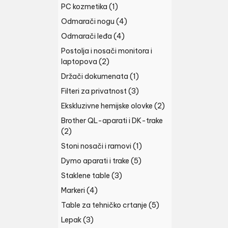
PC kozmetika
(1)
Odmarači nogu
(4)
Odmarači leđa
(4)
Postolja i nosači monitora i
laptopova
(2)
Držači dokumenata
(1)
Filteri za privatnost
(3)
Ekskluzivne hemijske olovke
(2)
Brother QL-aparati i DK-trake
(2)
Stoni nosači i ramovi
(1)
Dymo aparati i trake
(5)
Staklene table
(3)
Markeri
(4)
Table za tehničko crtanje
(5)
Lepak
(3)