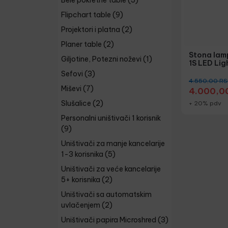
Bele pokretne table
(5)
Flipchart table
(9)
Projektori i platna
(2)
Planer table
(2)
Stona lam
Giljotine, Potezni noževi
(1)
1S LED Lig
Sefovi
(3)
4.550,00
RS
Miševi
(7)
4.000,0
Slušalice
(2)
+ 20% pdv
Personalni uništivači 1 korisnik
(9)
Uništivači za manje kancelarije
1-3 korisnika
(5)
Uništivači za veće kancelarije
5+ korisnika
(2)
Uništivači sa automatskim
uvlačenjem
(2)
Uništivači papira Microshred
(3)