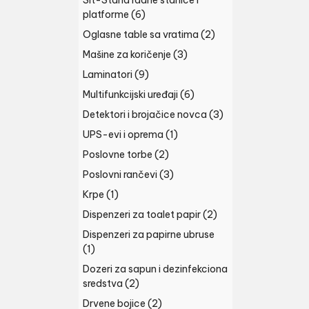
Sit-Stand radne stanice i
platforme
(6)
Oglasne table sa vratima
(2)
Mašine za koričenje
(3)
Laminatori
(9)
Multifunkcijski uređaji
(6)
Detektori i brojačice novca
(3)
UPS-evi i oprema
(1)
Poslovne torbe
(2)
Poslovni rančevi
(3)
Krpe
(1)
Dispenzeri za toalet papir
(2)
Dispenzeri za papirne ubruse
(1)
Dozeri za sapun i dezinfekciona
sredstva
(2)
Drvene bojice
(2)