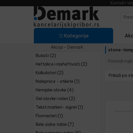
Kontakt te
Kategorije
Akci
Akcija - Demark
stone-lam
Bušači
(2)
Pronađi najbo
Heftalice i rasheftivači
(2)
Kalkulatori
(2)
Prikaži po st
Nalepnice - etikete
(1)
Hemijske olovke
(4)
Gel olovke i roleri
(2)
Tekst markeri- signiri
(1)
Flomasteri
(1)
Bele zidne table
(7)