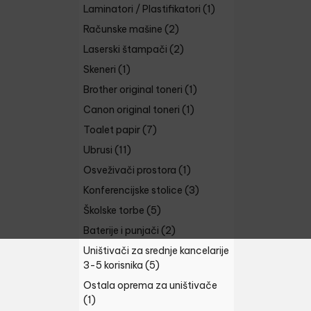
Laminatori / Plastifikatori
(1)
Računske mašine
(2)
Laserski štampači
(2)
Skeneri
(1)
Brother original toneri
(1)
Canon original toneri
(1)
Toalet papir
(7)
Ubrusi
(11)
Osveživači prostora
(1)
Konferencijske stolice
(3)
Školske torbe
(5)
Baterije i punjači
(2)
Uništivači za srednje kancelarije
3-5 korisnika
(5)
Ostala oprema za uništivače
(1)