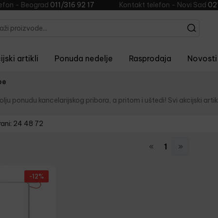
lefon - Beograd
011/316 92 17
Kontakt telefon - Novi Sad
02
jski artikli
Ponuda nedelje
Rasprodaja
Novosti
pe
lju ponudu kancelarijskog pribora, a pritom i uštedi! Svi akcijski artikl
rani:
24
48
72
«
1
»
-12%