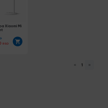
pa Xiaomi Mi
ht
D
0
RSD
«
1
»