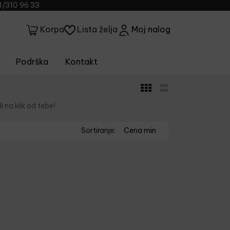
1/310 96 33
Lista želja
Moj nalog
Korpa
Podrška
Kontakt
i na klik od tebe!
Sortiranje:
Cena min