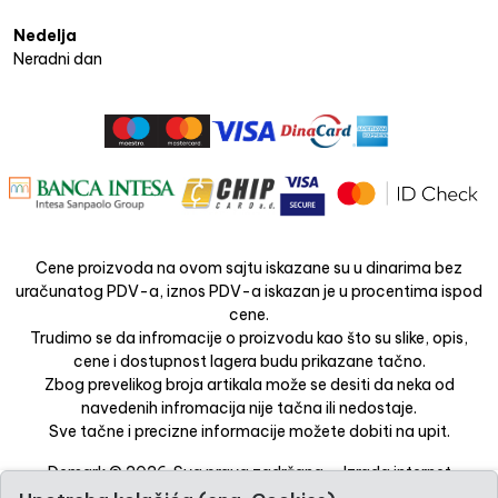
Nedelja
Neradni dan
Cene proizvoda na ovom sajtu iskazane su u dinarima bez
uračunatog PDV-a, iznos PDV-a iskazan je u procentima ispod
cene.
Trudimo se da infromacije o proizvodu kao što su slike, opis,
cene i dostupnost lagera budu prikazane tačno.
Zbog prevelikog broja artikala može se desiti da neka od
navedenih infromacija nije tačna ili nedostaje.
Sve tačne i precizne informacije možete dobiti na upit.
Demark © 2026. Sva prava zadržana. -
Izrada internet
prodavnice
-
Selltico.