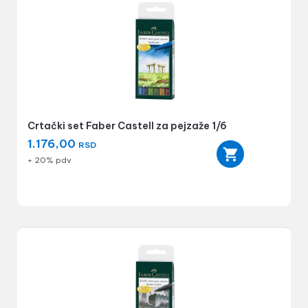
Crtački set Faber Castell za pejzaže 1/6
1.176,00
RSD
+ 20% pdv