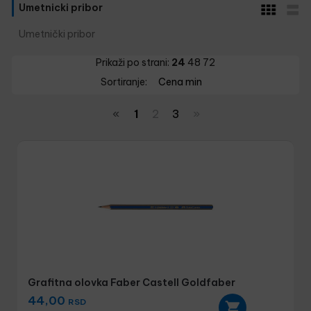
Umetnicki pribor
Umetnički pribor
Prikaži po strani:
24
48
72
Sortiranje:
Cena min
«
1
2
3
»
Grafitna olovka Faber Castell Goldfaber
44,00
RSD