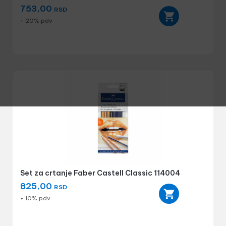
753,00
RSD
+ 20% pdv
Set za crtanje Faber Castell Classic 114004
825,00
RSD
+ 10% pdv