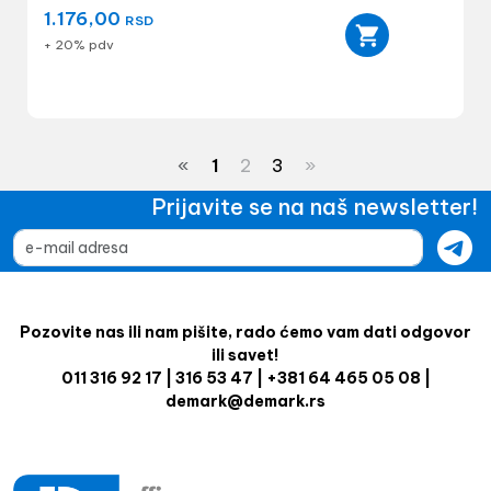
1.176,00
RSD
+ 20% pdv
«
1
2
3
»
Prijavite se na naš newsletter!
Pozovite nas ili nam pišite, rado ćemo vam dati odgovor
ili savet!
011 316 92 17 | 316 53 47 | +381 64 465 05 08 |
demark@demark.rs