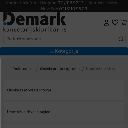
Kontakt telefon - Beograd
011/316 92 17
Kontakt telefon -
Novi Sad
021/310 96 33
Kategorije
Početna
Školski pribor i oprema
Umetnički pribor
Olovke i setovi za crtanje
Umetničke drvene bojice