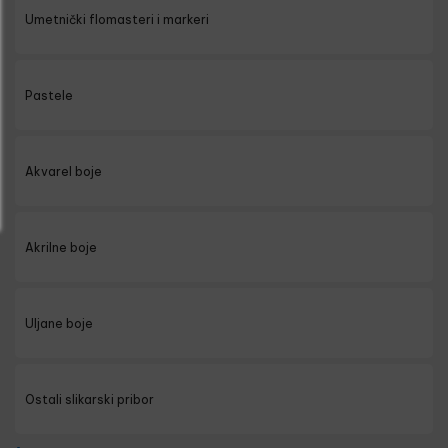
Umetnički flomasteri i markeri
Pastele
Akvarel boje
Akrilne boje
Uljane boje
Ostali slikarski pribor