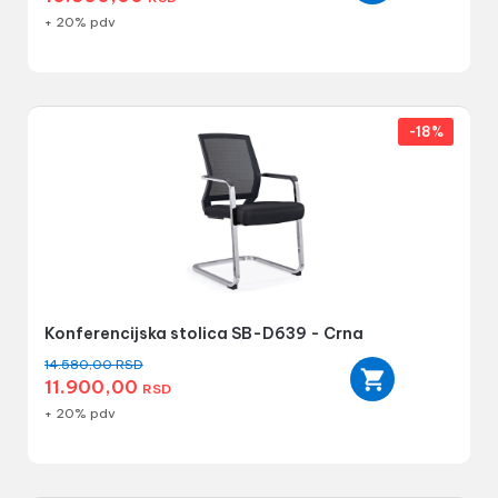
+ 20% pdv
-18%
Konferencijska stolica SB-D639 - Crna
14.580,00
RSD
11.900,00
RSD
+ 20% pdv