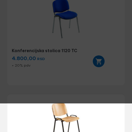
Konferencijska stolica 1120 TC
4.800,00
RSD
+ 20% pdv