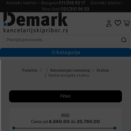
Kontakt telefon - Beograd
011/316 92 17
Kontakt telefon -
Novi Sad
021/310 96 33
Kategorije
Početna
Kancelarijski nameštaj
Stolice
Konferencijske stolice
Filteri
RSD
Cena od
4,560.00
do
20,760.00