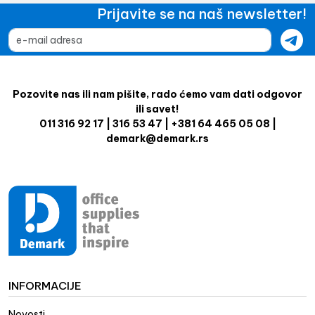
Prijavite se na naš newsletter!
Pozovite nas ili nam pišite, rado ćemo vam dati odgovor
ili savet!
011 316 92 17 | 316 53 47 | +381 64 465 05 08 |
demark@demark.rs
INFORMACIJE
Novosti