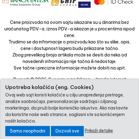
Cene proizvoda na ovom sajtu iskazane su u dinarima bez
uračunatog PDV-a, iznos PDV-a iskazan je u procentima ispod
cene.
Trudimo se da infromacije o proizvodu kao što su slike, opis,
cene i dostupnost lagera budu prikazane tačno.
Zbog prevelikog broja artikala može se desiti da neka od
navedenih infromacija nije tačna ili nedostaje.
Sve tačne i precizne informacije možete dobiti na upit.
Demark © 2026. Sva prava zadržana. -
Izrada internet
prodavnice
-
Selltico.
Upotreba kolačića (eng. Cookies)
Ovaj web sajt koristi kolačiće u cilju unapređenja pretrage,
analize saobraćaja, personalizacije sadržaja i ciljanog
marketinga, da pruži bolje korisničko iskustvo. Ako nastavite
da koristite naše web stranice, saglasni ste sa korišćenjem
naših kolačića.
Prikaži detalje
Samo neophodni
Dozvoli sve