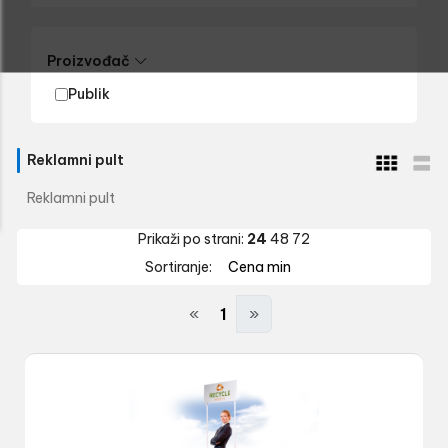
Proizvođač
Publik
Reklamni pult
Reklamni pult
Prikaži po strani:
24
48
72
Sortiranje:
Cena min
«
1
»