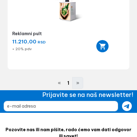
Reklamni pult
11.210,00
RSD
+ 20% pdv
«
1
»
Prijavite se na naš newsletter!
Pozovite nas ili nam pišite, rado ćemo vam dati odgovor
ili savet!