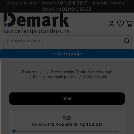
Kontakt telefon - Beograd
011/316 92 17
Kontakt telefon -
Novi Sad
021/310 96 33
Kategorije
Početna
Prezentacija, Table, Označavanje
Roll up i reklamni pultovi
Reklamni pult
Filteri
RSD
Cena od
13,452.00
do
13,452.00