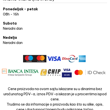
Ponedeljak - petak
08h - 16h
Subota
Neradni dan
Nedelja
Neradni dan
Cene proizvoda na ovom sajtu iskazane su u dinarima bez
uračunatog PDV-a, iznos PDV-a iskazan je u procentima ispod
cene.
Trudimo se da infromacije o proizvodu kao što su slike, opis,
cene i dostupnost lagera budu prikazane tačno.