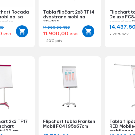
pchart Rocada
Tabla flipčart 2x3 TF14
Flipchart t
obilna, sa
dvostrana mobilna
Deluxe FC8
papira
70x104
ramenima 
14.437,5
SD
14.900,00
RSD
00
11.900,00
RSD
RSD
+ 20% pdv
+ 20% pdv
čart 2x3 TF17
Flipchart tabla Franken
Tabla flipč
echart
Mobil FC41 95x67cm
RED Mobile
0x100 cm
mobilna sa