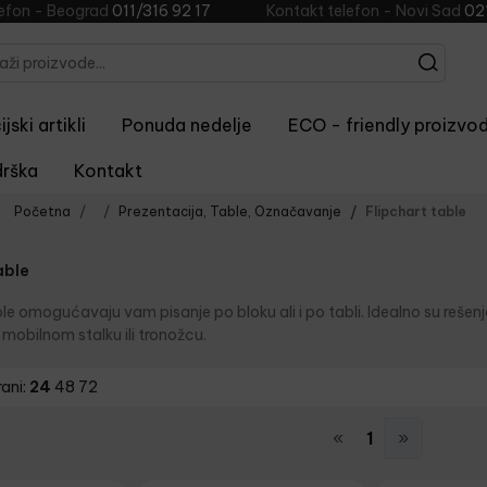
lefon - Beograd
011/316 92 17
Kontakt telefon - Novi Sad
02
jski artikli
Ponuda nedelje
ECO - friendly proizvod
rška
Kontakt
Početna
Prezentacija, Table, Označavanje
Flipchart table
able
ble omogućavaju vam pisanje po bloku ali i po tabli. Idealno su rešenj
 mobilnom stalku ili tronožcu.
rani:
24
48
72
«
1
»