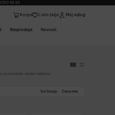
1/310 96 33
Lista želja
Moj nalog
Korpa
i
Rasprodaja
Novosti
e za sastanke, obuke i radione,
Sortiranje:
Cena min