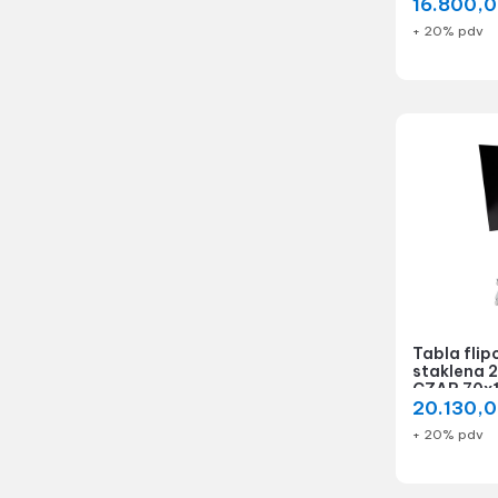
16.800,
+ 20% pdv
Tabla flip
staklena 
CZAR 70x
20.130,
+ 20% pdv