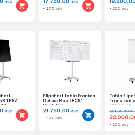
00
17.750,00
19.800,0
70...
RSD
RSD
+ 20% pdv
+ 20% pdv
chart
Flipchart tabla Franken
Tabla flip
2x3 TFSZ
Deluxe Mobil FC81
Transforme
100
95x67cm
ramenima
00
21.750,00
RSD
RSD
26.850,00
RS
22.000,
+ 20% pdv
+ 20% pdv