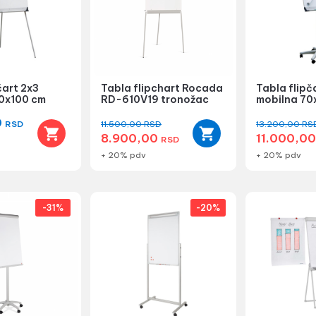
čart 2x3
Tabla flipchart Rocada
Tabla flipč
0x100 cm
RD-610V19 tronožac
mobilna 70
0
RSD
11.500,00
RSD
13.200,00
RS
8.900,00
11.000,0
RSD
+ 20% pdv
+ 20% pdv
-31%
-20%