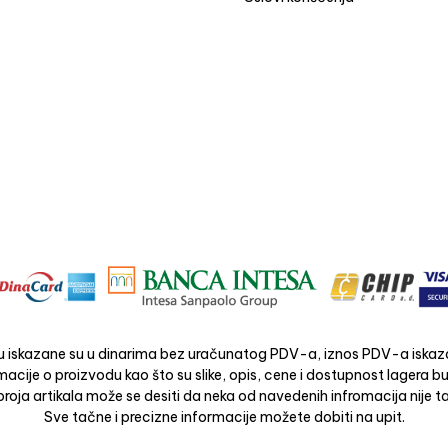
 iskazane su u dinarima bez uračunatog PDV-a, iznos PDV-a iskaza
acije o proizvodu kao što su slike, opis, cene i dostupnost lagera 
roja artikala može se desiti da neka od navedenih infromacija nije ta
Sve tačne i precizne informacije možete dobiti na upit.