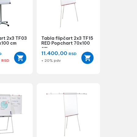
art 2x3 TF03
Tabla flipčart 2x3 TF15
x100 cm
RED Popchart 70x100
cm
11.400,00
D
RSD
0
RSD
+ 20% pdv