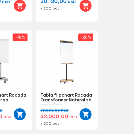
0
20.130,00
RSD
RSD
+ 20% pdv
-18%
-20%
chart Rocada
Tabla flipchart Rocada
r sa
Transformer Natural sa
ramenima
D
39.900,00
RSD
00
32.000,00
RSD
RSD
+ 20% pdv