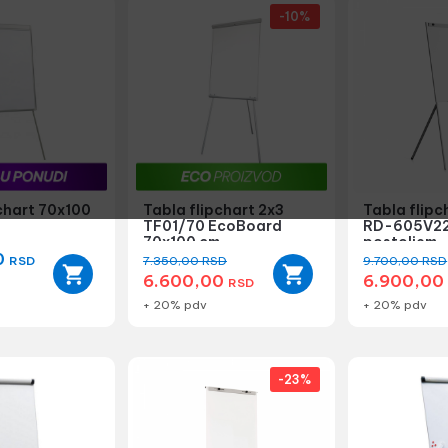
-10%
chart 70x100
Tabla flipchart 2x3
Tabla flip
TF01/70 EcoBoard
RD-605V22
70x100 cm
postoljem
0
RSD
7.350,00
RSD
9.700,00
RSD
6.600,00
6.900,0
RSD
+ 20% pdv
+ 20% pdv
-23%