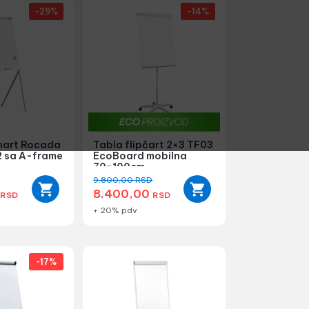
-29%
-14%
chart Rocada
Tabla flipčart 2×3 TF03
 sa A-frame
EcoBoard mobilna
70×100cm
9.800,00
RSD
0
8.400,00
RSD
RSD
+ 20% pdv
-17%