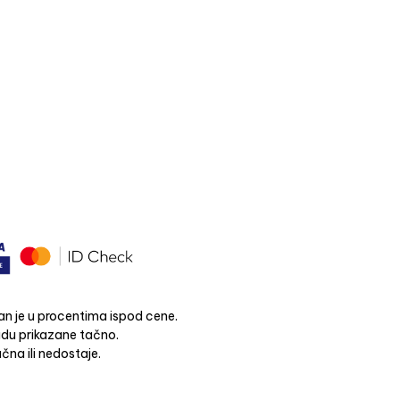
n je u procentima ispod cene.
budu prikazane tačno.
čna ili nedostaje.