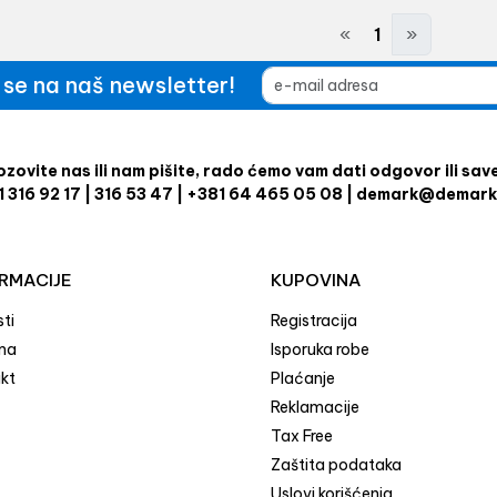
«
1
»
e se na naš newsletter!
zovite nas ili nam pišite, rado ćemo vam dati odgovor ili sav
1 316 92 17 | 316 53 47 | +381 64 465 05 08 | demark@demark
RMACIJE
KUPOVINA
ti
Registracija
ma
Isporuka robe
kt
Plaćanje
Reklamacije
Tax Free
Zaštita podataka
Uslovi korišćenja