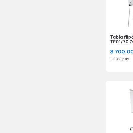
Tabla flip
TF01/70 7
8.700,0
+ 20% pdv