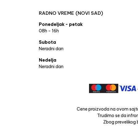
RADNO VREME (NOVI SAD)
Ponedeljak - petak
08h - 16h
Subota
Neradni dan
Nedelja
Neradni dan
Cene proizvoda na ovom sajtu
Trudimo se da infrom
Zbog prevelikog b