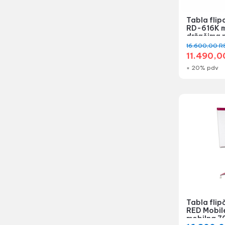
Tabla fli
RD-616K m
držačima 
16.600,00
R
11.490,
+ 20% pdv
Tabla flip
RED Mobil
mobilna 7