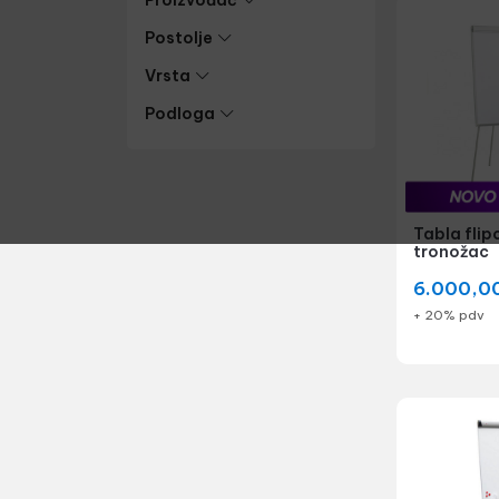
Proizvođač
Postolje
Vrsta
Podloga
Tabla flip
tronožac
6.000,0
+ 20% pdv