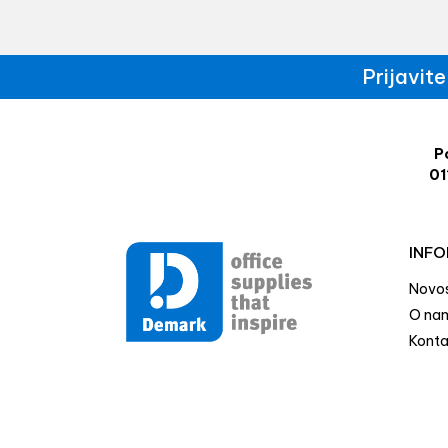
Prijavit
Po
01
INFO
Novos
O na
Konta