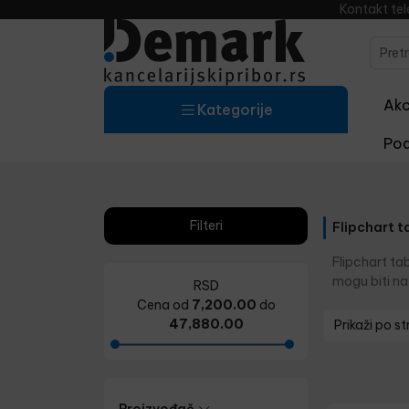
Kontakt te
Akci
Kategorije
Pod
Filteri
Flipchart t
Flipchart ta
mogu biti na
RSD
Cena od
7,200.00
do
47,880.00
Prikaži po st