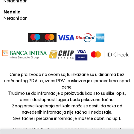
Neradni dan
Nedelja
Neradni dan
Cene proizvoda na ovom sajtu iskazane su u dinarima bez
uračunatog PDV-a, iznos PDV-a iskazan je u procentima ispod
cene.
Trudimo se da infromacije o proizvodu kao što su slike, opis,
cene i dostupnost lagera budu prikazane tačno.
Zbog prevelikog broja artikala može se desiti da neka od
navedenih infromacija nije tačna ili nedostaje.
Sve tačne i precizne informacije možete dobiti na upit.
Demark © 2026. Sva prava zadržana. -
Izrada internet