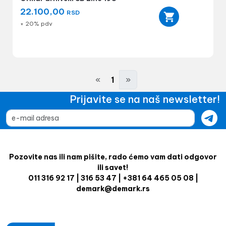
22.100,00
RSD
+ 20% pdv
«
1
»
Prijavite se na naš newsletter!
Pozovite nas ili nam pišite, rado ćemo vam dati odgovor
ili savet!
011 316 92 17 | 316 53 47 | +381 64 465 05 08 |
demark@demark.rs