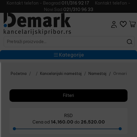
Kontakt telefon - Beograd
011/316 92 17
Kontakt telefon -
Novi Sad
021/310 96 33
Kategorije
Početna
Kancelarijski nameštaj
Nameštaj
Ormari
Filteri
RSD
Cena od
14,160.00
do
26,520.00