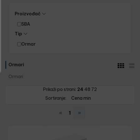
Proizvođač
SBA
Tip
Ormar
Ormari
Ormari
Prikaži po strani:
24
48
72
Sortiranje:
Cena min
«
1
»