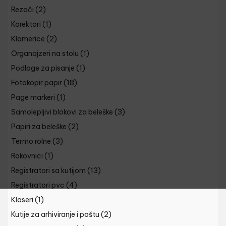
Rezači
(2)
Korektori
(1)
Klamerice
(2)
Organajzeri na stolu
(1)
Podloge za pisanje
(1)
Fotokopir papir
(18)
Page markeri
(1)
Samolepljivi blokovi za beleške
(3)
Papiri za beleške
(2)
Termo rolne
(3)
Rokovnici
(1)
Registratori sa kutijom
(13)
Registratori pvc
(4)
Klaseri
(1)
Kutije za arhiviranje i poštu
(2)