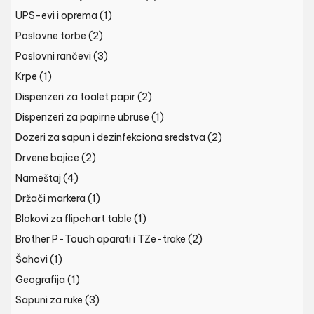
UPS-evi i oprema
(1)
Poslovne torbe
(2)
Poslovni rančevi
(3)
Krpe
(1)
Dispenzeri za toalet papir
(2)
Dispenzeri za papirne ubruse
(1)
Dozeri za sapun i dezinfekciona sredstva
(2)
Drvene bojice
(2)
Nameštaj
(4)
Držači markera
(1)
Blokovi za flipchart table
(1)
Brother P-Touch aparati i TZe-trake
(2)
Šahovi
(1)
Geografija
(1)
Sapuni za ruke
(3)