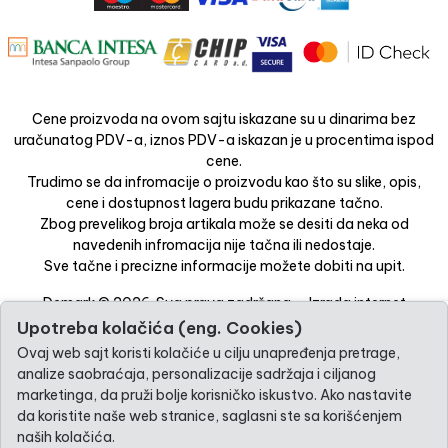
Cene proizvoda na ovom sajtu iskazane su u dinarima bez
uračunatog PDV-a, iznos PDV-a iskazan je u procentima ispod
cene.
Trudimo se da infromacije o proizvodu kao što su slike, opis,
cene i dostupnost lagera budu prikazane tačno.
Zbog prevelikog broja artikala može se desiti da neka od
navedenih infromacija nije tačna ili nedostaje.
Sve tačne i precizne informacije možete dobiti na upit.
Demark © 2026. Sva prava zadržana. -
Izrada internet
prodavnice
-
Selltico.
Upotreba kolačića (eng. Cookies)
Ovaj web sajt koristi kolačiće u cilju unapređenja pretrage,
analize saobraćaja, personalizacije sadržaja i ciljanog
marketinga, da pruži bolje korisničko iskustvo. Ako nastavite
da koristite naše web stranice, saglasni ste sa korišćenjem
naših kolačića.