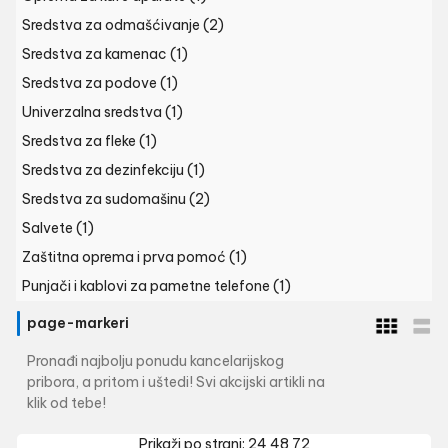
Sredstva za odmašćivanje
(2)
Sredstva za kamenac
(1)
Sredstva za podove
(1)
Univerzalna sredstva
(1)
Sredstva za fleke
(1)
Sredstva za dezinfekciju
(1)
Sredstva za sudomašinu
(2)
Salvete
(1)
Zaštitna oprema i prva pomoć
(1)
Punjači i kablovi za pametne telefone
(1)
page-markeri
Pronađi najbolju ponudu kancelarijskog
pribora, a pritom i uštedi! Svi akcijski artikli na
klik od tebe!
Prikaži po strani:
24
48
72