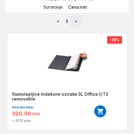
Sortiranje:
Cena min
«
1
»
-18%
Samolepljive indeksne oznake 3L Office 1/72
removable
392,50
RSD
320,00
RSD
+ 20% pdv