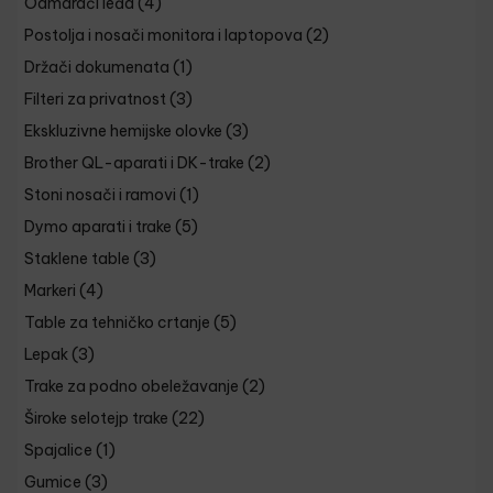
Odmarači leđa
(4)
Postolja i nosači monitora i laptopova
(2)
Držači dokumenata
(1)
Filteri za privatnost
(3)
Ekskluzivne hemijske olovke
(3)
Brother QL-aparati i DK-trake
(2)
Stoni nosači i ramovi
(1)
Dymo aparati i trake
(5)
Staklene table
(3)
Markeri
(4)
Table za tehničko crtanje
(5)
Lepak
(3)
Trake za podno obeležavanje
(2)
Široke selotejp trake
(22)
Spajalice
(1)
Gumice
(3)