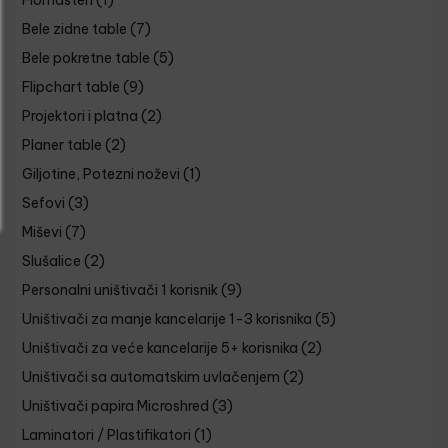
Flomasteri
(1)
Bele zidne table
(7)
Bele pokretne table
(5)
Flipchart table
(9)
Projektori i platna
(2)
Planer table
(2)
Giljotine, Potezni noževi
(1)
Sefovi
(3)
Miševi
(7)
Slušalice
(2)
Personalni uništivači 1 korisnik
(9)
Uništivači za manje kancelarije 1-3 korisnika
(5)
Uništivači za veće kancelarije 5+ korisnika
(2)
Uništivači sa automatskim uvlačenjem
(2)
Uništivači papira Microshred
(3)
Laminatori / Plastifikatori
(1)