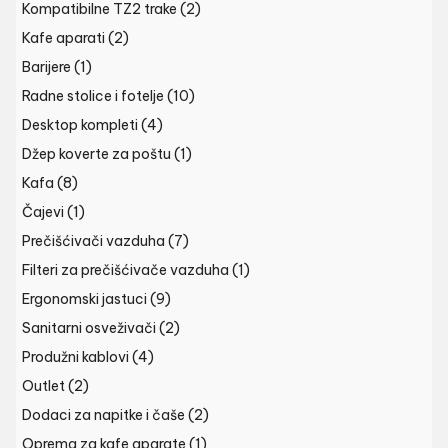
Kompatibilne TZ2 trake
(2)
Kafe aparati
(2)
Barijere
(1)
Radne stolice i fotelje
(10)
Desktop kompleti
(4)
Džep koverte za poštu
(1)
Kafa
(8)
Čajevi
(1)
Prečišćivači vazduha
(7)
Filteri za prečišćivače vazduha
(1)
Ergonomski jastuci
(9)
Sanitarni osveživači
(2)
Produžni kablovi
(4)
Outlet
(2)
Dodaci za napitke i čaše
(2)
Oprema za kafe aparate
(1)