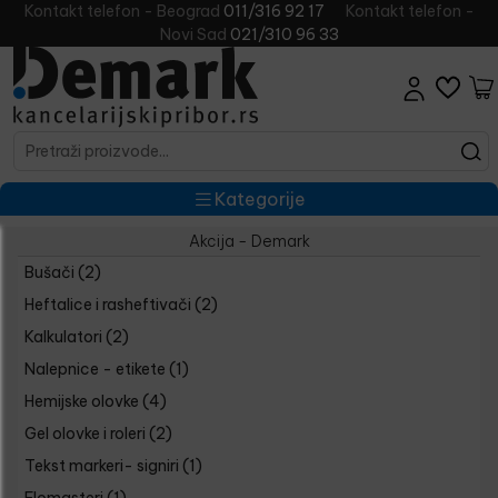
Kontakt telefon - Beograd
011/316 92 17
Kontakt telefon -
Novi Sad
021/310 96 33
Kategorije
Akcija - Demark
Bušači
(2)
Heftalice i rasheftivači
(2)
Kalkulatori
(2)
Nalepnice - etikete
(1)
Hemijske olovke
(4)
Gel olovke i roleri
(2)
Tekst markeri- signiri
(1)