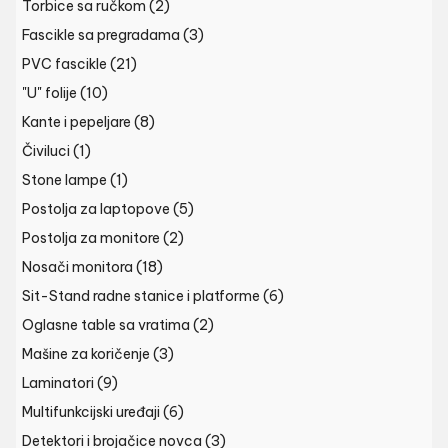
Torbice sa ručkom
(2)
Fascikle sa pregradama
(3)
PVC fascikle
(21)
"U" folije
(10)
Kante i pepeljare
(8)
Čiviluci
(1)
Stone lampe
(1)
Postolja za laptopove
(5)
Postolja za monitore
(2)
Nosači monitora
(18)
Sit-Stand radne stanice i platforme
(6)
Oglasne table sa vratima
(2)
Mašine za koričenje
(3)
Laminatori
(9)
Multifunkcijski uređaji
(6)
Detektori i brojačice novca
(3)