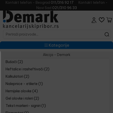
Kontakt telefon - Beograd
011/316 92 17
Kontakt telefon -
Novi Sad
021/310 96 33
Kategorije
Akcija - Demark
Bušači
(2)
Heftalice i rasheftivači
(2)
Kalkulatori
(2)
Nalepnice - etikete
(1)
Hemijske olovke
(4)
Gel olovke i roleri
(2)
Tekst markeri- signiri
(1)