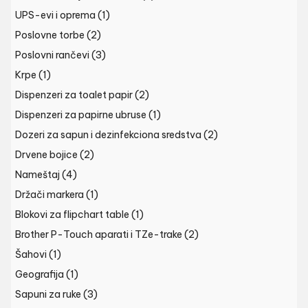
UPS-evi i oprema
(1)
Poslovne torbe
(2)
Poslovni rančevi
(3)
Krpe
(1)
Dispenzeri za toalet papir
(2)
Dispenzeri za papirne ubruse
(1)
Dozeri za sapun i dezinfekciona sredstva
(2)
Drvene bojice
(2)
Nameštaj
(4)
Držači markera
(1)
Blokovi za flipchart table
(1)
Brother P-Touch aparati i TZe-trake
(2)
Šahovi
(1)
Geografija
(1)
Sapuni za ruke
(3)