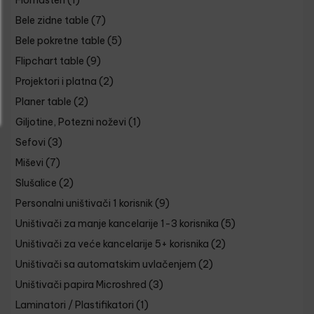
Flomasteri
(1)
Bele zidne table
(7)
Bele pokretne table
(5)
Flipchart table
(9)
Projektori i platna
(2)
Planer table
(2)
Giljotine, Potezni noževi
(1)
Sefovi
(3)
Miševi
(7)
Slušalice
(2)
Personalni uništivači 1 korisnik
(9)
Uništivači za manje kancelarije 1-3 korisnika
(5)
Uništivači za veće kancelarije 5+ korisnika
(2)
Uništivači sa automatskim uvlačenjem
(2)
Uništivači papira Microshred
(3)
Laminatori / Plastifikatori
(1)