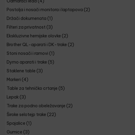
Odmarači leđa
(4)
Postolja i nosači monitora i laptopova
(2)
Držači dokumenata
(1)
Filteri za privatnost
(3)
Ekskluzivne hemijske olovke
(2)
Brother QL-aparati i DK-trake
(2)
Stoni nosači i ramovi
(1)
Dymo aparati i trake
(5)
Staklene table
(3)
Markeri
(4)
Table za tehničko crtanje
(5)
Lepak
(3)
Trake za podno obeležavanje
(2)
Široke selotejp trake
(22)
Spajalice
(1)
Gumice
(3)