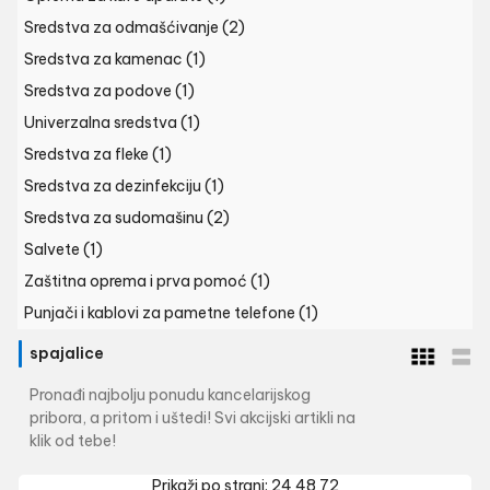
Sredstva za odmašćivanje
(2)
Sredstva za kamenac
(1)
Sredstva za podove
(1)
Univerzalna sredstva
(1)
Sredstva za fleke
(1)
Sredstva za dezinfekciju
(1)
Sredstva za sudomašinu
(2)
Salvete
(1)
Zaštitna oprema i prva pomoć
(1)
Punjači i kablovi za pametne telefone
(1)
spajalice
Pronađi najbolju ponudu kancelarijskog
pribora, a pritom i uštedi! Svi akcijski artikli na
klik od tebe!
Prikaži po strani:
24
48
72