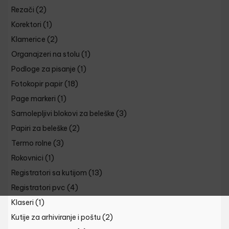
Rezači
(2)
Korektori
(1)
Klamerice
(2)
Organajzeri na stolu
(1)
Podloge za pisanje
(1)
Fotokopir papir
(18)
Page markeri
(1)
Samolepljivi blokovi za beleške
(3)
Papiri za beleške
(2)
Termo rolne
(3)
Rokovnici
(1)
Registratori sa kutijom
(13)
Registratori pvc
(4)
Klaseri
(1)
Kutije za arhiviranje i poštu
(2)