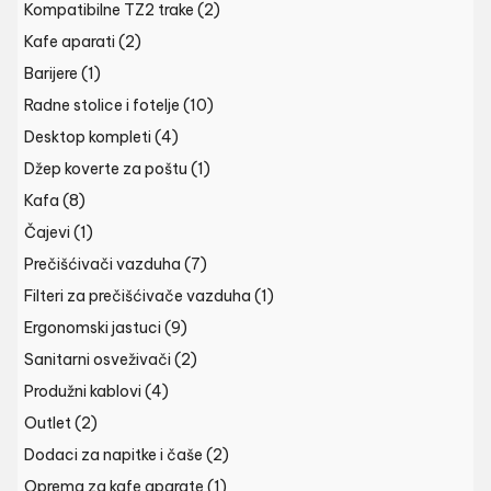
Kompatibilne TZ2 trake
(2)
Kafe aparati
(2)
Barijere
(1)
Radne stolice i fotelje
(10)
Desktop kompleti
(4)
Džep koverte za poštu
(1)
Kafa
(8)
Čajevi
(1)
Prečišćivači vazduha
(7)
Filteri za prečišćivače vazduha
(1)
Ergonomski jastuci
(9)
Sanitarni osveživači
(2)
Produžni kablovi
(4)
Outlet
(2)
Dodaci za napitke i čaše
(2)
Oprema za kafe aparate
(1)