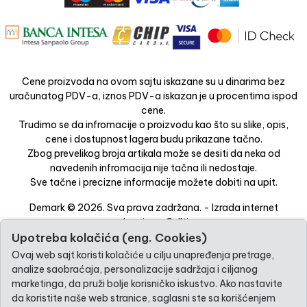
Cene proizvoda na ovom sajtu iskazane su u dinarima bez
uračunatog PDV-a, iznos PDV-a iskazan je u procentima ispod
cene.
Trudimo se da infromacije o proizvodu kao što su slike, opis,
cene i dostupnost lagera budu prikazane tačno.
Zbog prevelikog broja artikala može se desiti da neka od
navedenih infromacija nije tačna ili nedostaje.
Sve tačne i precizne informacije možete dobiti na upit.
Demark © 2026. Sva prava zadržana. -
Izrada internet
prodavnice
-
Selltico.
Upotreba kolačića (eng. Cookies)
Ovaj web sajt koristi kolačiće u cilju unapređenja pretrage,
analize saobraćaja, personalizacije sadržaja i ciljanog
marketinga, da pruži bolje korisničko iskustvo. Ako nastavite
da koristite naše web stranice, saglasni ste sa korišćenjem