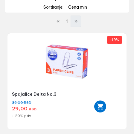
Sortiranje:
Cena min
«
1
»
-19%
Spajalice Delta No.3
36,00
RSD
29,00
RSD
+ 20% pdv