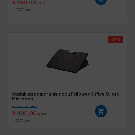
3.290,00
RSD
+ 20% pdv
-14%
Stalak za odmaranje nogu Fellowes Office Suites
Microban
3.975,00
RSD
3.400,00
RSD
+ 20% pdv