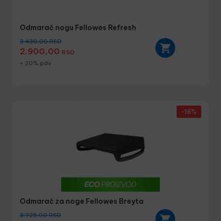
Odmarač nogu Fellowes Refresh
3.430,00
RSD
2.900,00
RSD
+ 20% pdv
-16%
Odmarač za noge Fellowes Breyta
3.925,00
RSD