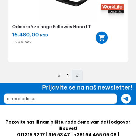
Odmarač za noge Fellowes Hana LT
16.480,00
RSD
+ 20% pdv
«
1
»
Prijavite se na naš newsletter!
Pozovite nas ili nam pišite, rado ćemo vam dati odgovor
ili savet!
011 316 92 17 | 316 53 47 | +381 64 465 05 08 |