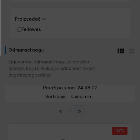
Proizvođač
Fellowes
Odmaraci nogu
Ergonomski odmarači nogu za pravilno
držanje, bolju cirkulaciju i udobnost tokom
dugotrajnog sedenja.
Prikaži po strani:
24
48
72
Sortiranje:
Cena min
«
1
»
-17%