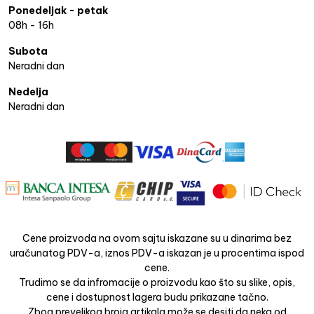
Ponedeljak - petak
08h - 16h
Subota
Neradni dan
Nedelja
Neradni dan
Cene proizvoda na ovom sajtu iskazane su u dinarima bez
uračunatog PDV-a, iznos PDV-a iskazan je u procentima ispod
cene.
Trudimo se da infromacije o proizvodu kao što su slike, opis,
cene i dostupnost lagera budu prikazane tačno.
Zbog prevelikog broja artikala može se desiti da neka od