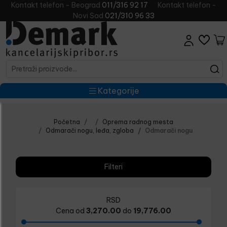
Kontakt telefon - Beograd
011/316 92 17
Kontakt telefon -
Novi Sad
021/310 96 33
Kategorije
Početna
Oprema radnog mesta
Odmarači nogu, leđa, zgloba
Odmarači nogu
Filteri
RSD
Cena od
3,270.00
do
19,776.00