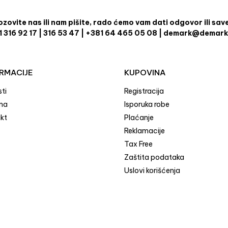
zovite nas ili nam pišite, rado ćemo vam dati odgovor ili sav
1 316 92 17 | 316 53 47 | +381 64 465 05 08 | demark@demark
RMACIJE
KUPOVINA
ti
Registracija
ma
Isporuka robe
kt
Plaćanje
Reklamacije
Tax Free
Zaštita podataka
Uslovi korišćenja