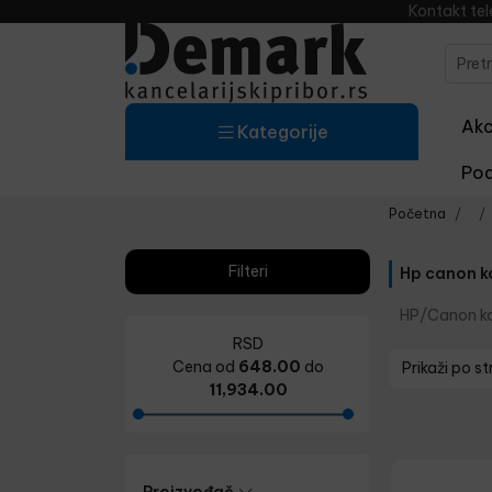
Kontakt te
Akci
Kategorije
Pod
Početna
Filteri
Hp canon k
HP/Canon ko
RSD
Cena od
648.00
do
Prikaži po st
11,934.00