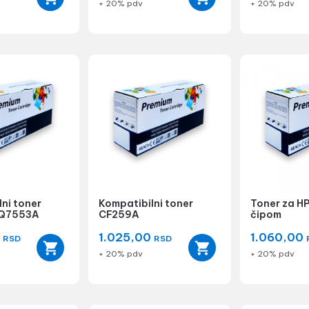
+ 20% pdv
+ 20% pdv
ni toner
Kompatibilni toner
Toner za H
Q7553A
CF259A
čipom
0
1.025,00
1.060,00
RSD
RSD
+ 20% pdv
+ 20% pdv