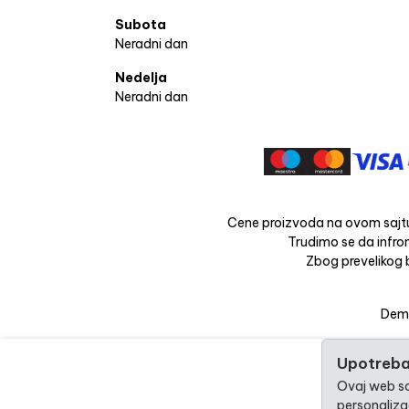
Subota
Neradni dan
Nedelja
Neradni dan
Cene proizvoda na ovom sajtu
Trudimo se da infrom
Zbog prevelikog b
Dema
Upotreba
Ovaj web saj
personalizac