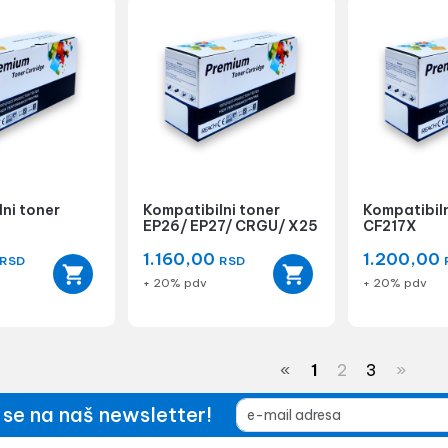
ni toner
Kompatibilni toner
Kompatibiln
EP26/ EP27/ CRGU/ X25
CF217X
1.160,00
1.200,00
RSD
RSD
+ 20% pdv
+ 20% pdv
«
1
2
3
»
e se na naš newsletter!