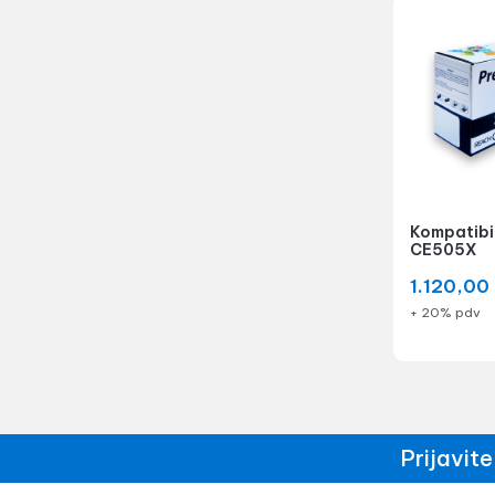
Kompatibil
CE505X
1.120,00
+ 20% pdv
Prijavit