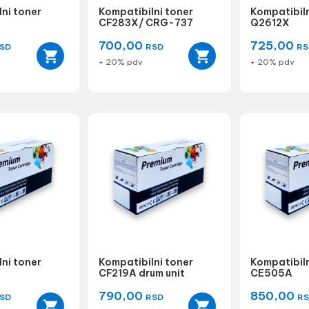
ni toner
Kompatibilni toner
Kompatibiln
CF283X/ CRG-737
Q2612X
700,00
725,00
SD
RSD
RS
+ 20% pdv
+ 20% pdv
ni toner
Kompatibilni toner
Kompatibil
CF219A drum unit
CE505A
790,00
850,00
SD
RSD
R