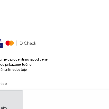
n je u procentima ispod cene.
budu prikazane tačno.
čna ili nedostaje.
ltico.
. Ako