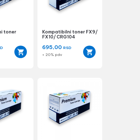
i toner
Kompatibilni toner FX9/
FX10/ CRG104
695,00
SD
RSD
+ 20% pdv