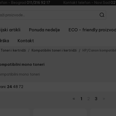
lefon - Beograd
011/316 92 17
Kontakt telefon - Novi Sad
02
jski artikli
Ponuda nedelje
ECO - friendly proizvod
rška
Kontakt
Toneri i kertridži
Kompatibilni toneri i kertridži
HP/Canon kompatibil
ompatibilni mono toneri
mpatibilni mono toneri
rani:
24
48
72
«
1
2
3
»