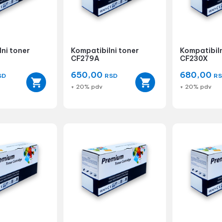
ni toner
Kompatibilni toner
Kompatibiln
CF279A
CF230X
650,00
680,00
SD
RSD
R
+ 20% pdv
+ 20% pdv