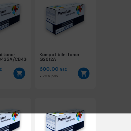
i toner
Kompatibilni toner
B435A/CB436A/CE278A
Q2612A
600,00
D
RSD
+ 20% pdv