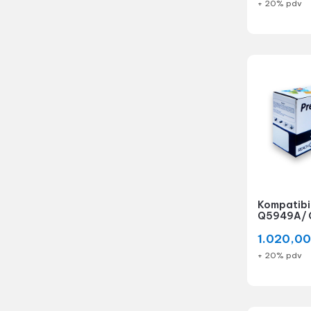
+ 20% pdv
Kompatibil
Q5949A/ 
1.020,0
+ 20% pdv