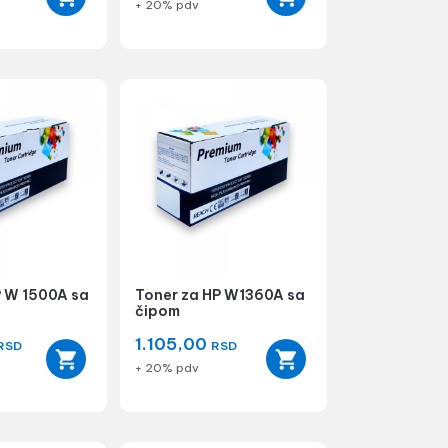
+ 20% pdv
P W 1500A sa
Toner za HP W1360A sa
čipom
1.105,00
RSD
RSD
+ 20% pdv