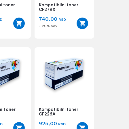
i toner
Kompatibilni toner
CF279X
740,00
D
RSD
+ 20% pdv
ni Toner
Kompatibilni toner
CF226A
925,00
SD
RSD