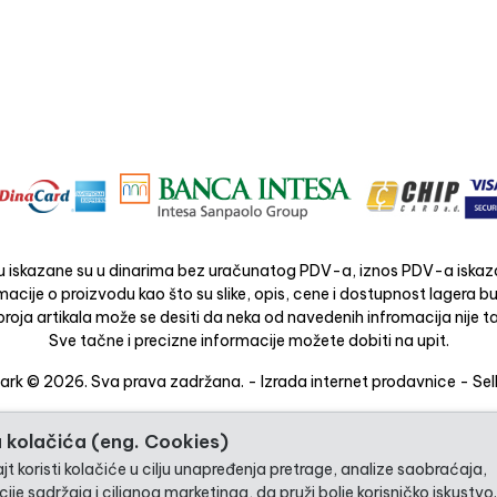
 iskazane su u dinarima bez uračunatog PDV-a, iznos PDV-a iskaza
acije o proizvodu kao što su slike, opis, cene i dostupnost lagera 
roja artikala može se desiti da neka od navedenih infromacija nije ta
Sve tačne i precizne informacije možete dobiti na upit.
rk © 2026. Sva prava zadržana. -
Izrada internet prodavnice
-
Sel
 kolačića (eng. Cookies)
t koristi kolačiće u cilju unapređenja pretrage, analize saobraćaja,
ije sadržaja i ciljanog marketinga, da pruži bolje korisničko iskustvo