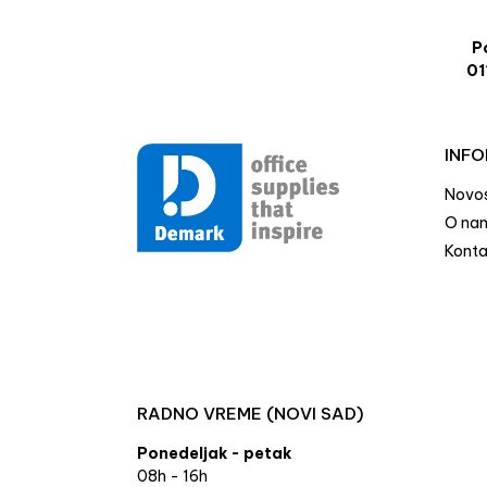
Po
01
INFO
Novos
O na
Konta
RADNO VREME (NOVI SAD)
Ponedeljak - petak
08h - 16h