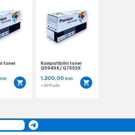
i toner
Kompatibilni toner
Q5949X/ Q7553X
1.200,00
RSD
RSD
+ 20% pdv