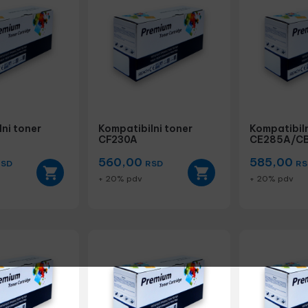
ni toner
Kompatibilni toner
Kompatibiln
CF230A
CE285A/C
560,00
585,00
RSD
RSD
RS
+ 20% pdv
+ 20% pdv