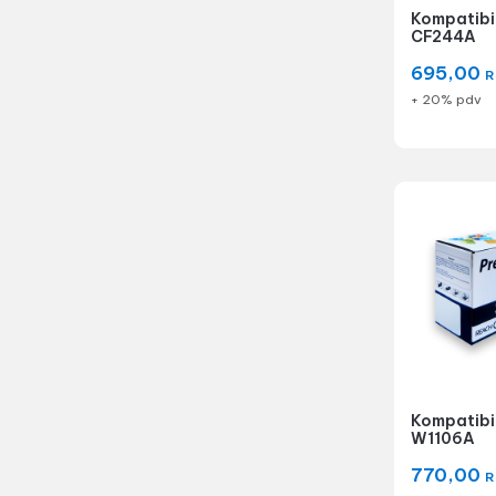
Kompatibil
CF244A
695,00
R
+ 20% pdv
Kompatibil
W1106A
770,00
R