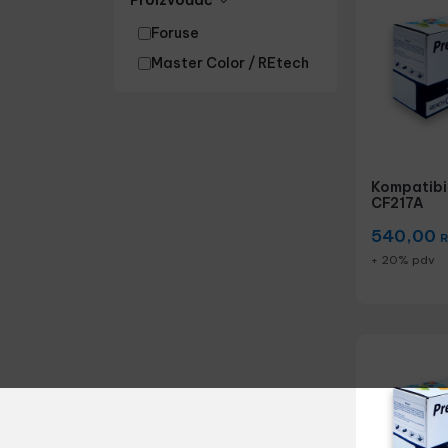
Proizvođač
Foruse
Master Color / REtech
Kompatibil
CF217A
540,00
+ 20% pdv