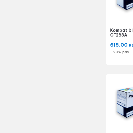
Kompatibil
CF283A
615,00
R
+ 20% pdv