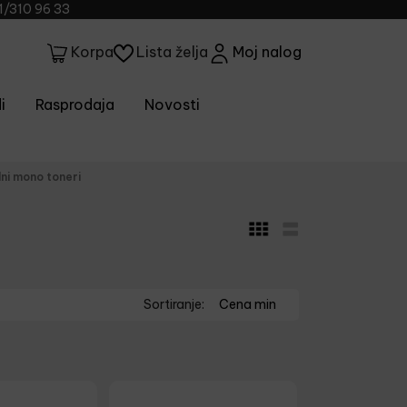
1/310 96 33
Lista želja
Moj nalog
Korpa
i
Rasprodaja
Novosti
ni mono toneri
Sortiranje:
Cena min