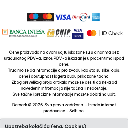
Cene proizvoda na ovom sajtu iskazane su u dinarima bez
uračunatog PDV-a, iznos PDV-a iskazan je u procentima ispod
cene.
Trudimo se da infromacije o proizvodu kao što su slike, opis,
cene i dostupnost lagera budu prikazane tačno.
Zbog prevelikog broja artikala može se desiti da neka od
navedenih infromacija nije tačna ili nedostaje.
Sve tačne i precizne informacije možete dobiti na upit.
Demark © 2026. Sva prava zadržana. -
Izrada internet
prodavnice
-
Selltico.
Upotreba kolačića (eng. Cookies)