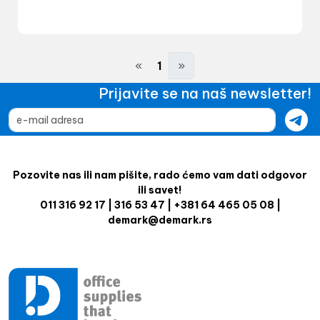
«
1
»
Prijavite se na naš newsletter!
Pozovite nas ili nam pišite, rado ćemo vam dati odgovor
ili savet!
011 316 92 17 | 316 53 47 | +381 64 465 05 08 |
demark@demark.rs