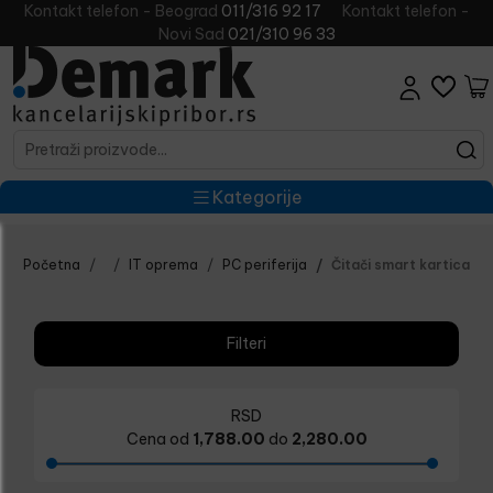
Kontakt telefon - Beograd
011/316 92 17
Kontakt telefon -
Novi Sad
021/310 96 33
Kategorije
Početna
IT oprema
PC periferija
Čitači smart kartica
Filteri
RSD
Cena od
1,788.00
do
2,280.00