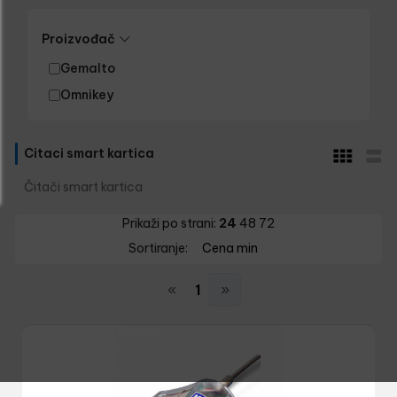
Proizvođač
Gemalto
Omnikey
Citaci smart kartica
Čitači smart kartica
Prikaži po strani:
24
48
72
Sortiranje:
Cena min
«
1
»