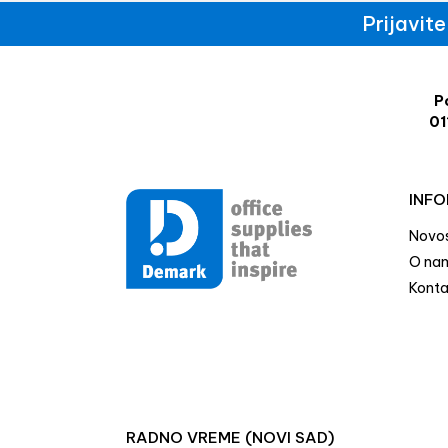
Prijavit
Po
01
INFO
Novos
O na
Konta
RADNO VREME (NOVI SAD)