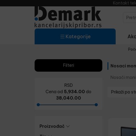
Kontakt te
Kategorije
Akci
Poč
Filteri
Nosaci mon
Nosači moni
RSD
Cena od
5,934.00
do
Prikaži po st
38,040.00
Proizvođač