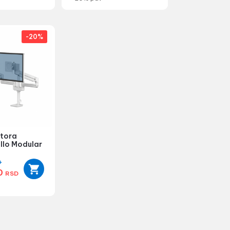
-20%
tora
llo Modular
D
0
RSD