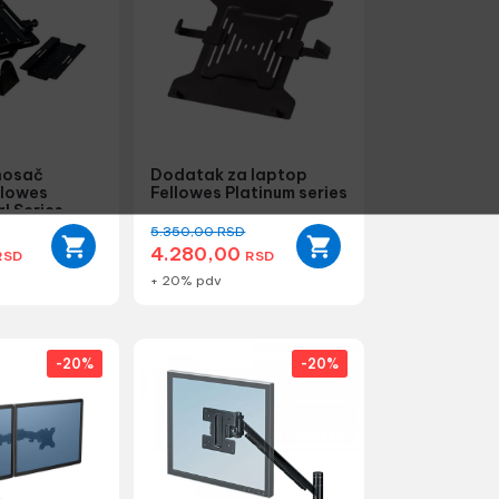
nosač
Dodatak za laptop
llowes
Fellowes Platinum series
l Series
5.350,00
RSD
4.280,00
RSD
RSD
+ 20% pdv
-20%
-20%