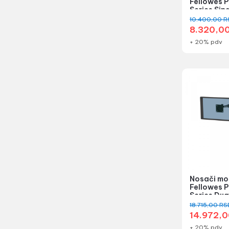
Fellowes P
Series Sin
10.400,00
R
8.320,0
+ 20% pdv
Nosači mo
Fellowes P
Series Dua
18.715,00
RS
14.972,
+ 20% pdv