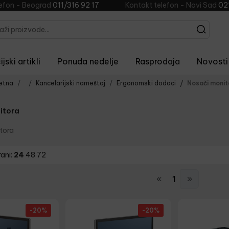
lefon - Beograd
011/316 92 17
Kontakt telefon - Novi Sad
02
jski artikli
Ponuda nedelje
Rasprodaja
Novosti
etna
Kancelarijski nameštaj
Ergonomski dodaci
Nosači monit
itora
tora
rani:
24
48
72
«
1
»
-20%
-20%