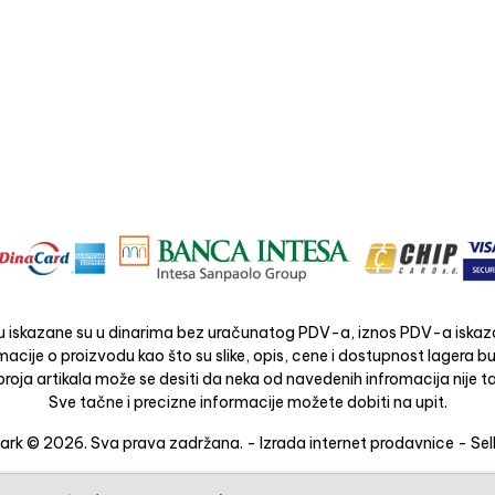
 iskazane su u dinarima bez uračunatog PDV-a, iznos PDV-a iskaza
acije o proizvodu kao što su slike, opis, cene i dostupnost lagera 
roja artikala može se desiti da neka od navedenih infromacija nije ta
Sve tačne i precizne informacije možete dobiti na upit.
rk © 2026. Sva prava zadržana. -
Izrada internet prodavnice
-
Sel