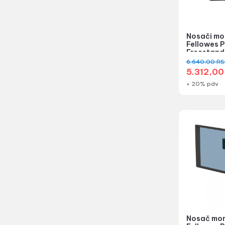
Nosači mo
Fellowes P
Freestand
Dual Hor...
6.640,00
RS
5.312,0
+ 20% pdv
Nosač mon