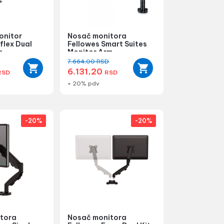
onitor
Nosač monitora
flex Dual
Fellowes Smart Suites
m
Monitor Arm
D
7.664,00
RSD
6.131,20
RSD
RSD
+ 20% pdv
-20%
-20%
tora
Nosač monitora