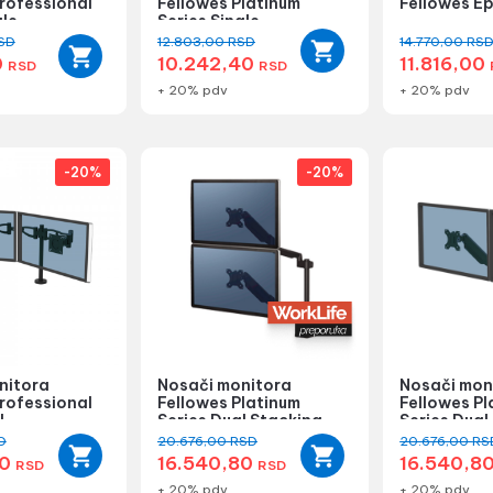
rofessional
Fellowes Platinum
Fellowes Ep
gle
Series Single
SD
12.803,00
RSD
14.770,00
RS
0
10.242,40
11.816,00
RSD
RSD
+ 20% pdv
+ 20% pdv
-20%
-20%
nitora
Nosači monitora
Nosači mon
rofessional
Fellowes Platinum
Fellowes Pl
l
Series Dual Stacking
Series Dual
D
20.676,00
RSD
20.676,00
RS
00
16.540,80
16.540,8
RSD
RSD
+ 20% pdv
+ 20% pdv