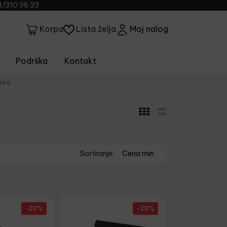
1/310 96 33
Lista želja
Moj nalog
Korpa
Podrška
Kontakt
ora
Sortiranje:
Cena min
-20%
-20%