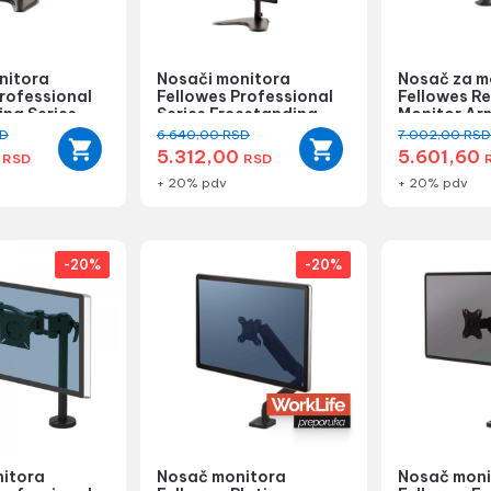
nitora
Nosači monitora
Nosač za m
rofessional
Fellowes Professional
Fellowes Re
ing Series
Series Freestanding
Monitor Ar
Dual Sta...
D
6.640,00
RSD
7.002,00
RS
0
5.312,00
5.601,60
RSD
RSD
+ 20% pdv
+ 20% pdv
-20%
-20%
itora
Nosač monitora
Nosač moni