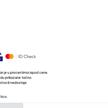
n je u procentima ispod cene.
budu prikazane tačno.
čna ili nedostaje.
ltico.