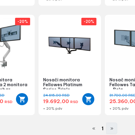
-20%
-20%
itora
Nosači monitora
Nosač moni
a 2 monitora
Fellowes Platinum
Fellowes Ta
sbar
Series Triple
- Bela
i
SD
24.615,00
RSD
31.700,00
RS
00
19.692,00
25.360,0
RSD
RSD
+ 20% pdv
+ 20% pdv
«
1
»