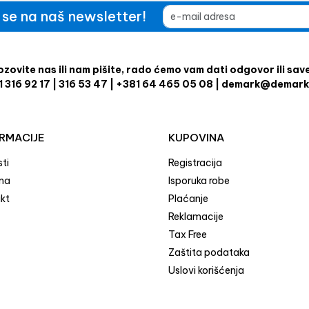
e se na naš newsletter!
zovite nas ili nam pišite, rado ćemo vam dati odgovor ili sav
1 316 92 17 | 316 53 47 | +381 64 465 05 08 | demark@demark
RMACIJE
KUPOVINA
ti
Registracija
ma
Isporuka robe
kt
Plaćanje
Reklamacije
Tax Free
Zaštita podataka
Uslovi korišćenja