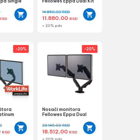
pa Single
Fellowes Eppa Dual Kit
D
14.850,00
RSD
11.880,00
RSD
RSD
+ 20% pdv
-20%
-20%
itora
Nosači monitora
atinum
Fellowes Eppa Dual
D
23.140,00
RSD
0
18.512,00
RSD
RSD
+ 20% pdv