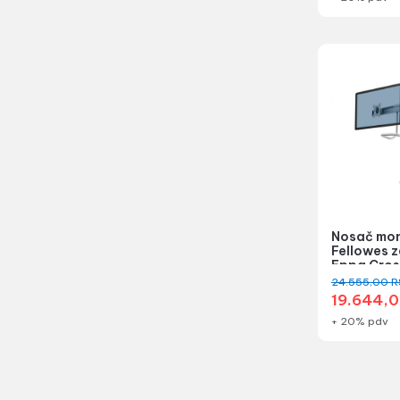
Nosač mon
Fellowes z
Eppa Cros
jednostruk
24.555,00
R
19.644,
+ 20% pdv