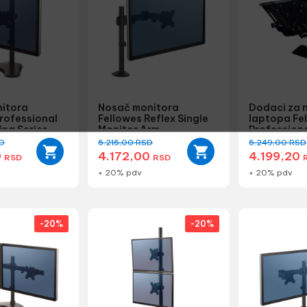
itora
Nosač monitora
Dodaci za 
rofessional
Fellowes Reflex Single
laptopa Fe
ing Series
Monitor Arm
Professiona
D
5.215,00
RSD
5.249,00
RSD
0
4.172,00
4.199,20
RSD
RSD
+ 20% pdv
+ 20% pdv
-20%
-20%