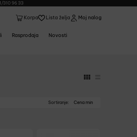
1/310 96 33
Lista želja
Moj nalog
Korpa
i
Rasprodaja
Novosti
Sortiranje:
Cena min