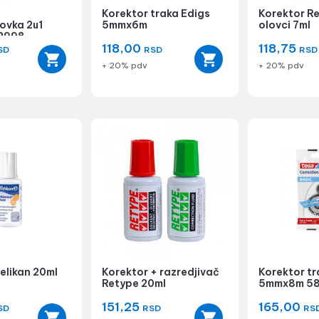
Korektor traka Edigs
Korektor Re
ovka 2u1
5mmx6m
olovci 7ml
42998
118,00
118,75
SD
RSD
RSD
+ 20% pdv
+ 20% pdv
elikan 20ml
Korektor + razredjivač
Korektor t
Retype 20ml
5mmx8m 5
151,25
165,00
SD
RSD
RS