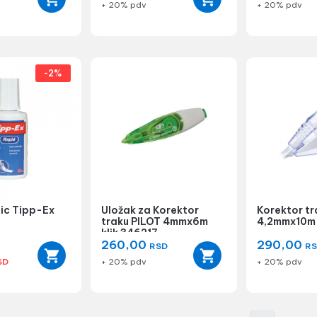
+ 20% pdv
+ 20% pdv
-2%
ic Tipp-Ex
Uložak za Korektor
Korektor tr
traku PILOT 4mmx6m
4,2mmx10m
klik 346217
260,00
290,00
RSD
R
SD
+ 20% pdv
+ 20% pdv