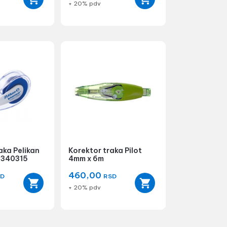
+ 20% pdv
aka Pelikan
Korektor traka Pilot
 340315
4mm x 6m
460,00
SD
RSD
+ 20% pdv