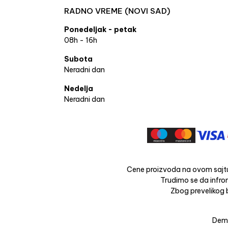
RADNO VREME (NOVI SAD)
Ponedeljak - petak
08h - 16h
Subota
Neradni dan
Nedelja
Neradni dan
Cene proizvoda na ovom sajtu
Trudimo se da infrom
Zbog prevelikog b
Dema