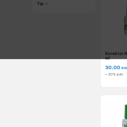
Tip
Korektor 
ml
30,00
RS
+ 20% pdv