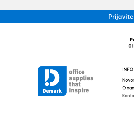
Prijavit
Po
01
INFO
Novos
O na
Konta