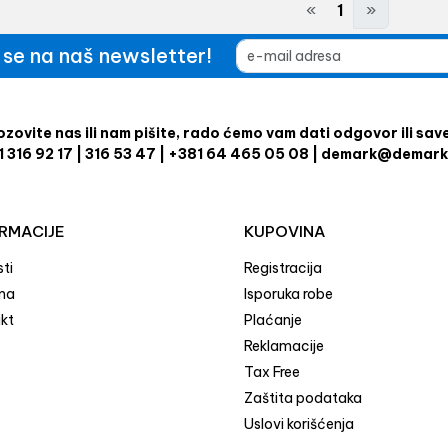
«
1
»
e se na naš newsletter!
zovite nas ili nam pišite, rado ćemo vam dati odgovor ili sav
1 316 92 17 | 316 53 47 | +381 64 465 05 08 | demark@demark
RMACIJE
KUPOVINA
ti
Registracija
ma
Isporuka robe
kt
Plaćanje
Reklamacije
Tax Free
Zaštita podataka
Uslovi korišćenja