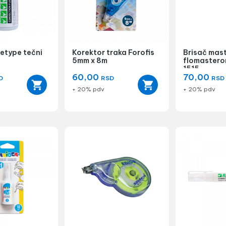
etype tečni
Korektor traka Forofis
Brisač mast
5mm x 8m
flomastero
1515
60,00
70,00
D
RSD
RSD
+ 20% pdv
+ 20% pdv