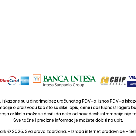
 iskazane su u dinarima bez uračunatog PDV-a, iznos PDV-a iskaza
acije o proizvodu kao što su slike, opis, cene i dostupnost lagera 
roja artikala može se desiti da neka od navedenih infromacija nije ta
Sve tačne i precizne informacije možete dobiti na upit.
rk © 2026. Sva prava zadržana. -
Izrada internet prodavnice
-
Sel