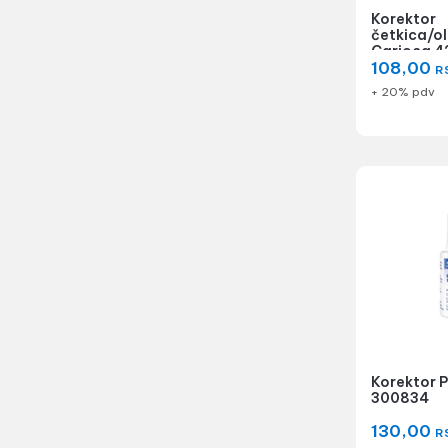
Korektor
četkica/ol
Carioca 
108,00
R
+ 20% pdv
Korektor P
300834
130,00
R