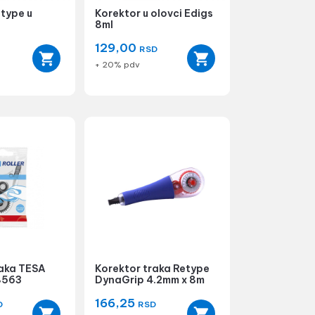
type u
Korektor u olovci Edigs
8ml
129,00
RSD
+ 20% pdv
raka TESA
Korektor traka Retype
8563
DynaGrip 4.2mm x 8m
166,25
D
RSD