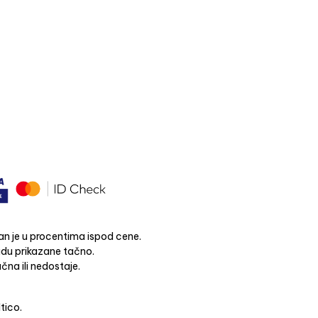
n je u procentima ispod cene.
budu prikazane tačno.
čna ili nedostaje.
ltico.