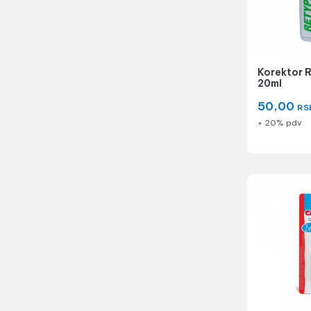
Korektor R
20ml
50,00
RS
+ 20% pdv