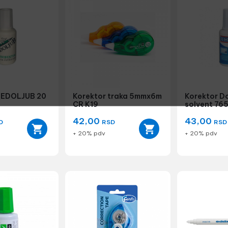
REDOLJUB 20
Korektor traka 5mmx6m
Korektor D
CR K19
solvent 76
42,00
43,00
D
RSD
RSD
+ 20% pdv
+ 20% pdv