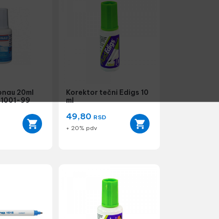
onau 20ml
Korektor tečni Edigs 10
51001-99
ml
49,80
RSD
+ 20% pdv