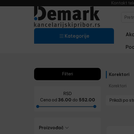
Kontakt te
Akci
Kategorije
Pod
Filteri
Korektori
Korektori
RSD
Cena od
36.00
do
552.00
Prikaži po st
Proizvođač