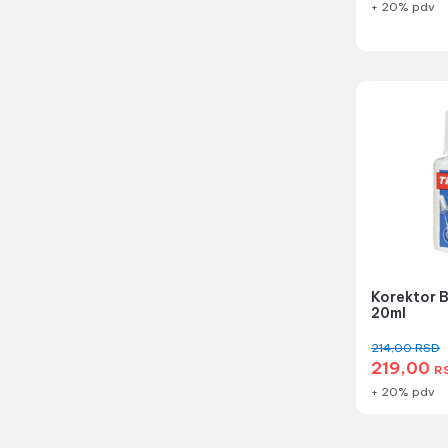
+ 20% pdv
Korektor B
20ml
214,00
RSD
219,00
R
+ 20% pdv