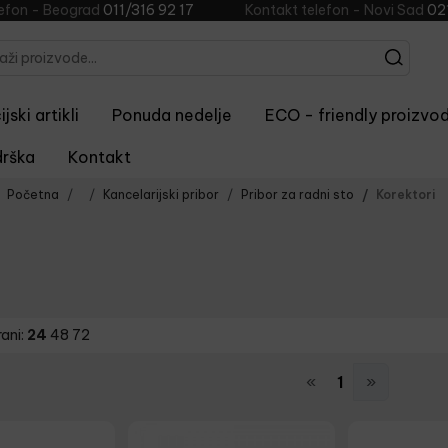
lefon - Beograd
011/316 92 17
Kontakt telefon - Novi Sad
02
jski artikli
Ponuda nedelje
ECO - friendly proizvod
rška
Kontakt
Početna
Kancelarijski pribor
Pribor za radni sto
Korektori
rani:
24
48
72
«
1
»