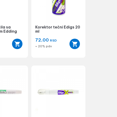
ila sa
Korektor tečni Edigs 20
m Edding
ml
72,00
RSD
+ 20% pdv