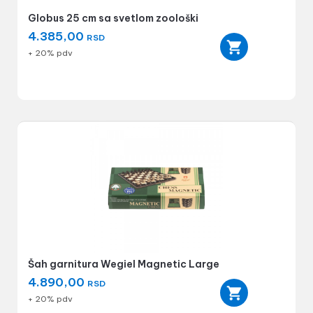
Globus 25 cm sa svetlom zoološki
4.385,00
RSD
+ 20% pdv
Šah garnitura Wegiel Magnetic Large
4.890,00
RSD
+ 20% pdv