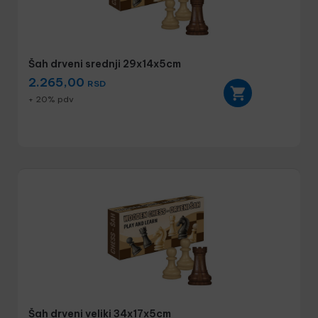
Šah drveni srednji 29x14x5cm
2.265,00
RSD
+ 20% pdv
Šah drveni veliki 34x17x5cm