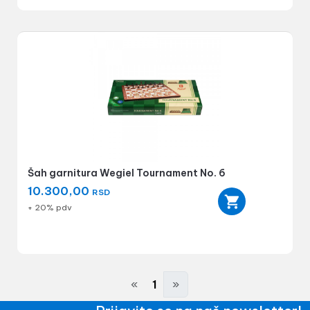
Šah garnitura Wegiel Tournament No. 6
10.300,00
RSD
+ 20% pdv
«
1
»