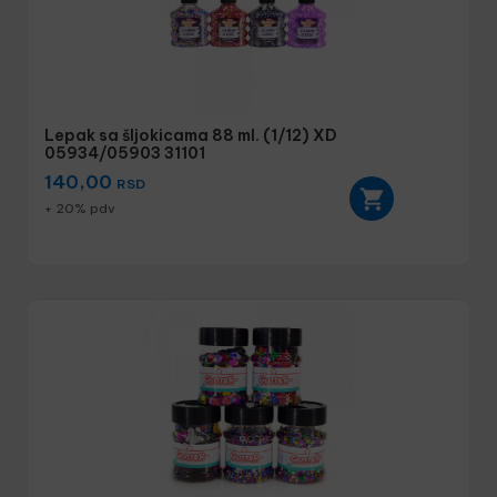
Lepak sa šljokicama 88 ml. (1/12) XD
05934/05903 31101
140,00
RSD
+ 20% pdv