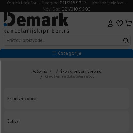
Kontakt telefon - Beograd
011/316 92 17
Kontakt telefon -
Novi Sad
021/310 96 33
Kategorije
Početna
Školski pribor i oprema
Kreativni i edukativni setovi
Kreativni setovi
Šahovi