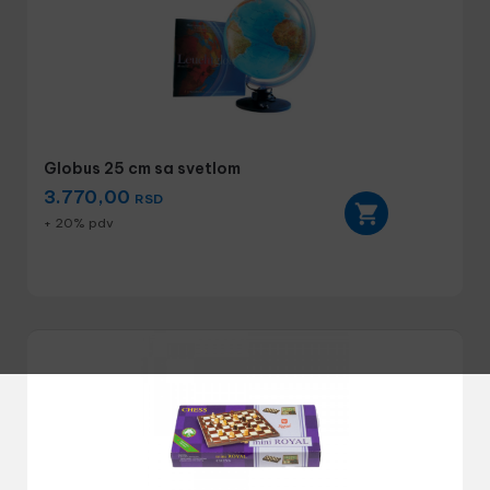
Globus 25 cm sa svetlom
3.770,00
RSD
+ 20% pdv