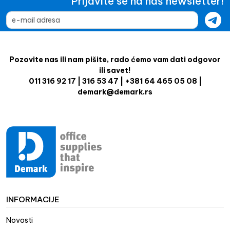
Prijavite se na naš newsletter!
Pozovite nas ili nam pišite, rado ćemo vam dati odgovor
ili savet!
011 316 92 17 | 316 53 47 | +381 64 465 05 08 |
demark@demark.rs
INFORMACIJE
Novosti