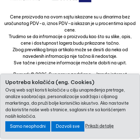
Cene proizvoda na ovom sajtu iskazane su u dinarima bez
uračunatog PDV-a, iznos PDV-a iskazan je u procentima ispod
cene.
Trudimo se da infromacije o proizvodu kao što su slike, opis,
cene i dostupnost lagera budu prikazane tačno.
Zbog prevelikog broja artikala može se desiti da neka od
navedenih infromacija nije tačna ili nedostaje.
Sve tačne i precizne informacije možete dobiti na upit.
Demark © 2026. Sva prava zadržana. -
Izrada internet
prodavnice
-
Selltico.
Upotreba kolačića (eng. Cookies)
Ovaj web sajt koristi kolačiće u cilju unapređenja pretrage,
analize saobraćaja, personalizacije sadržaja i ciljanog
marketinga, da pruži bolje korisničko iskustvo. Ako nastavite
da koristite naše web stranice, saglasni ste sa korišćenjem
naših kolačića.
Prikaži detalje
Samo neophodni
Dozvoli sve