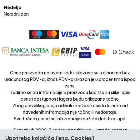
Nedelja
Neradni dan
Cene proizvoda na ovom sajtu iskazane su u dinarima bez
uračunatog PDV-a, iznos PDV-a iskazan je u procentima ispod
cene.
Trudimo se da infromacije o proizvodu kao što su slike, opis,
cene i dostupnost lagera budu prikazane tačno.
Zbog prevelikog broja artikala može se desiti da neka od
navedenih infromacija nije tačna ili nedostaje.
Sve tačne i precizne informacije možete dobiti na upit.
Demark © 2026. Sva prava zadržana. -
Izrada internet
prodavnice
-
Selltico.
Upotreba kolačića (eng. Cookies)