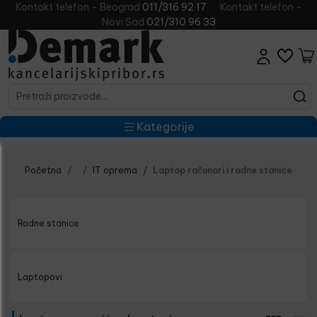
Kontakt telefon - Beograd
011/316 92 17
Kontakt telefon -
Novi Sad
021/310 96 33
Kategorije
Početna
IT oprema
Laptop računari i radne stanice
Radne stanice
Laptopovi