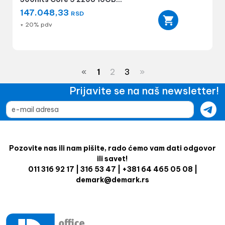
147.048,33
RSD
+ 20% pdv
«
1
2
3
»
Prijavite se na naš newsletter!
Pozovite nas ili nam pišite, rado ćemo vam dati odgovor
ili savet!
011 316 92 17 | 316 53 47 | +381 64 465 05 08 |
demark@demark.rs