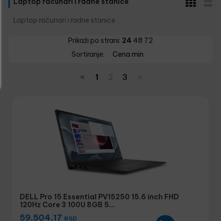
Laptop racunari i radne stanice
Laptop računari i radne stanice
Prikaži po strani:
24
48
72
Sortiranje:
Cena min
«
1
2
3
»
DELL Pro 15 Essential PV15250 15.6 inch FHD
120Hz Core 3 100U 8GB 5...
59.504,17
RSD