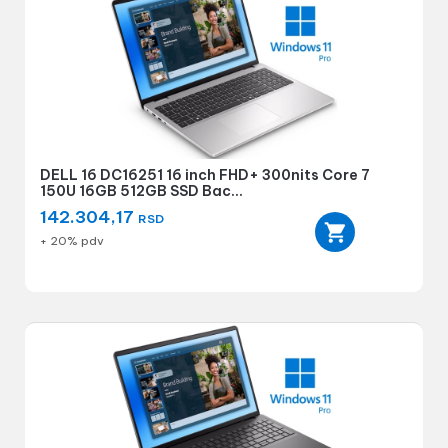
DELL 16 DC16251 16 inch FHD+ 300nits Core 7
150U 16GB 512GB SSD Bac...
142.304,17
RSD
+ 20% pdv