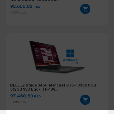
92.655,83
RSD
+ 20% pdv
DELL Latitude 3450 14 inch FHD i5-1335U 8GB
512GB SSD Backlit FP Wi...
97.450,83
RSD
+ 20% pdv