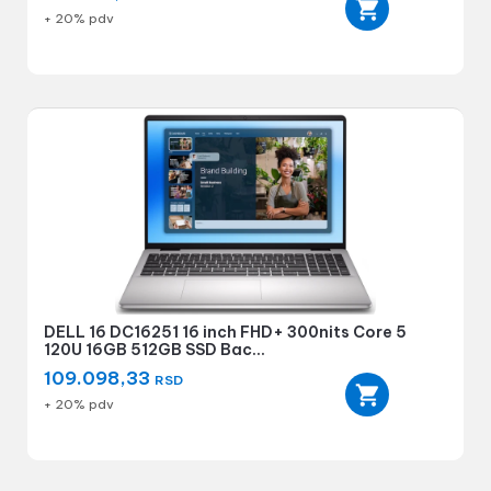
+ 20% pdv
DELL 16 DC16251 16 inch FHD+ 300nits Core 5
120U 16GB 512GB SSD Bac...
109.098,33
RSD
+ 20% pdv