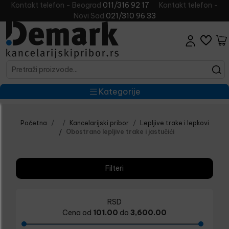
Kontakt telefon - Beograd
011/316 92 17
Kontakt telefon -
Novi Sad
021/310 96 33
Kategorije
Početna
Kancelarijski pribor
Lepljive trake i lepkovi
Obostrano lepljive trake i jastučići
Filteri
RSD
Cena od
101.00
do
3,600.00