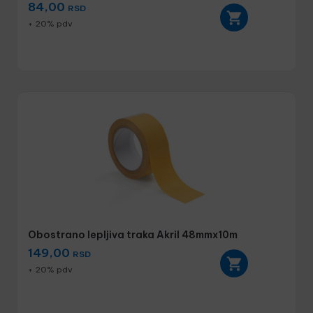
84,00
RSD
+ 20% pdv
Obostrano lepljiva traka Akril 48mmx10m
149,00
RSD
+ 20% pdv