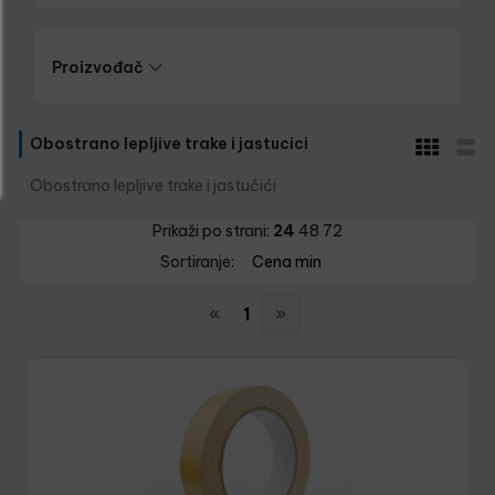
Proizvođač
Obostrano lepljive trake i jastucici
Obostrano lepljive trake i jastučići
Prikaži po strani:
24
48
72
Sortiranje:
Cena min
«
1
»