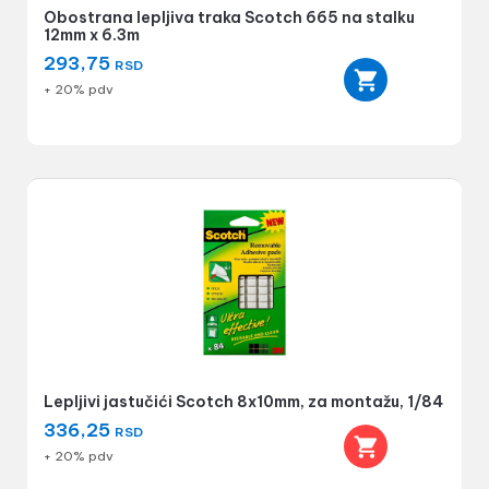
Obostrana lepljiva traka Scotch 665 na stalku
12mm x 6.3m
293,75
RSD
+ 20% pdv
Lepljivi jastučići Scotch 8x10mm, za montažu, 1/84
336,25
RSD
+ 20% pdv