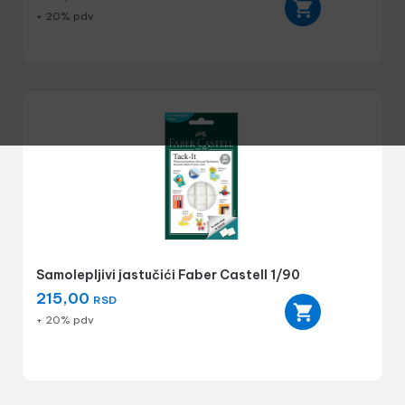
+ 20% pdv
Samolepljivi jastučići Faber Castell 1/90
215,00
RSD
+ 20% pdv