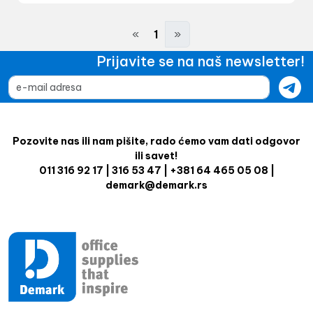
«
1
»
Prijavite se na naš newsletter!
Pozovite nas ili nam pišite, rado ćemo vam dati odgovor
ili savet!
011 316 92 17 | 316 53 47 | +381 64 465 05 08 |
demark@demark.rs