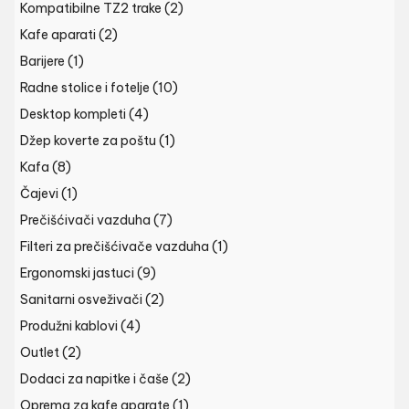
Kompatibilne TZ2 trake
(2)
Kafe aparati
(2)
Barijere
(1)
Radne stolice i fotelje
(10)
Desktop kompleti
(4)
Džep koverte za poštu
(1)
Kafa
(8)
Čajevi
(1)
Prečišćivači vazduha
(7)
Filteri za prečišćivače vazduha
(1)
Ergonomski jastuci
(9)
Sanitarni osveživači
(2)
Produžni kablovi
(4)
Outlet
(2)
Dodaci za napitke i čaše
(2)
Oprema za kafe aparate
(1)