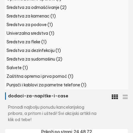
Sredstva za odmašćivanje
(2)
Sredstva za kamenac
(1)
Sredstva za podove
(1)
Univerzalna sredstva
(1)
Sredstva za fleke
(1)
Sredstva za dezinfekciju
(1)
Sredstva za sudomašinu
(2)
Salvete
(1)
Zaštitna oprema i prva pomoć
(1)
Punjači i kablovi za pametne telefone
(1)
dodaci-za-napitke-i-case
Pronađi najbolju ponudu kancelarijskog
pribora, a pritom i uštedi! Svi akcijski artikli na
klik od tebe!
Prikaži po strani:
24
48
72