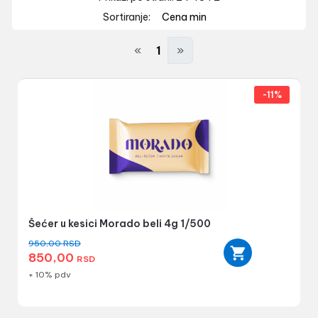
Sortiranje:
Cena min
«
1
»
-11%
Šećer u kesici Morado beli 4g 1/500
950,00
RSD
850,00
RSD
+ 10% pdv