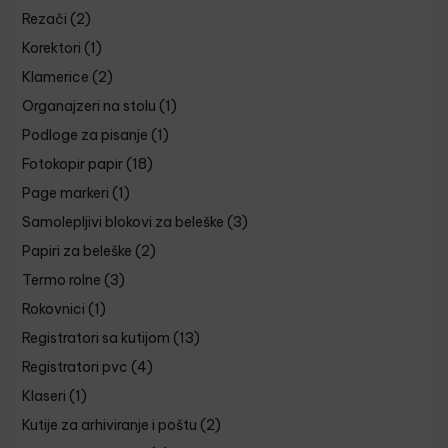
Rezači
(2)
Korektori
(1)
Klamerice
(2)
Organajzeri na stolu
(1)
Podloge za pisanje
(1)
Fotokopir papir
(18)
Page markeri
(1)
Samolepljivi blokovi za beleške
(3)
Papiri za beleške
(2)
Termo rolne
(3)
Rokovnici
(1)
Registratori sa kutijom
(13)
Registratori pvc
(4)
Klaseri
(1)
Kutije za arhiviranje i poštu
(2)