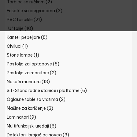
Torbice sa ručkom
(2)
Fascikle sa pregradama
(3)
PVC fascikle
(21)
"U" folije
(10)
Kante i pepeljare
(8)
Čiviluci
(1)
Stone lampe
(1)
Postolja za laptopove
(5)
Postolja za monitore
(2)
Nosači monitora
(18)
Sit-Stand radne stanice i platforme
(6)
Oglasne table sa vratima
(2)
Mašine za koričenje
(3)
Laminatori
(9)
Multifunkcijski uređaji
(6)
Detektori i brojačice novca
(3)