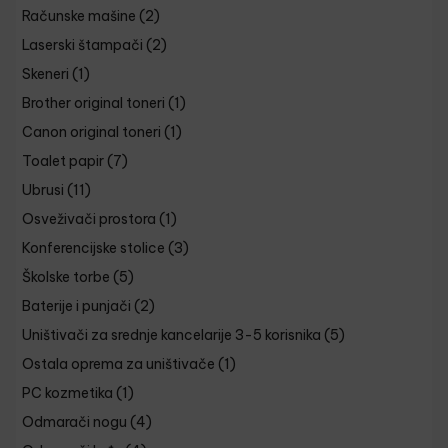
Računske mašine
(2)
Laserski štampači
(2)
Skeneri
(1)
Brother original toneri
(1)
Canon original toneri
(1)
Toalet papir
(7)
Ubrusi
(11)
Osveživači prostora
(1)
Konferencijske stolice
(3)
Školske torbe
(5)
Baterije i punjači
(2)
Uništivači za srednje kancelarije 3-5 korisnika
(5)
Ostala oprema za uništivače
(1)
PC kozmetika
(1)
Odmarači nogu
(4)