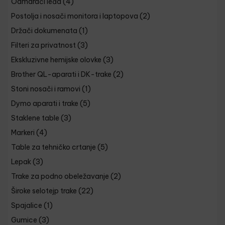
Odmarači leđa
(4)
Postolja i nosači monitora i laptopova
(2)
Držači dokumenata
(1)
Filteri za privatnost
(3)
Ekskluzivne hemijske olovke
(3)
Brother QL-aparati i DK-trake
(2)
Stoni nosači i ramovi
(1)
Dymo aparati i trake
(5)
Staklene table
(3)
Markeri
(4)
Table za tehničko crtanje
(5)
Lepak
(3)
Trake za podno obeležavanje
(2)
Široke selotejp trake
(22)
Spajalice
(1)
Gumice
(3)