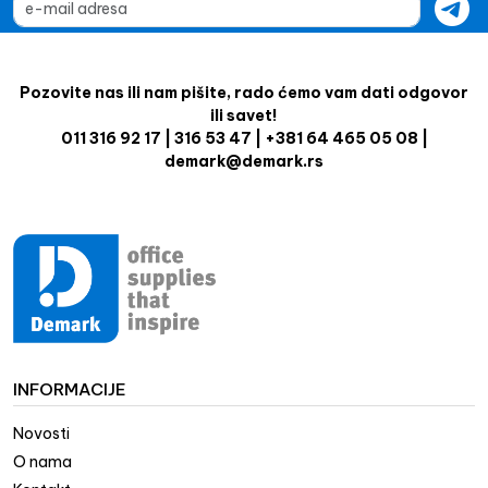
Pozovite nas ili nam pišite, rado ćemo vam dati odgovor
ili savet!
011 316 92 17 | 316 53 47 | +381 64 465 05 08 |
demark@demark.rs
INFORMACIJE
Novosti
O nama