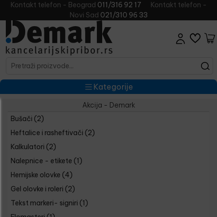
Kontakt telefon - Beograd
011/316 92 17
Kontakt telefon -
Novi Sad
021/310 96 33
Kategorije
Akcija - Demark
Bušači
(2)
Heftalice i rasheftivači
(2)
Kalkulatori
(2)
Nalepnice - etikete
(1)
Hemijske olovke
(4)
Gel olovke i roleri
(2)
Tekst markeri- signiri
(1)