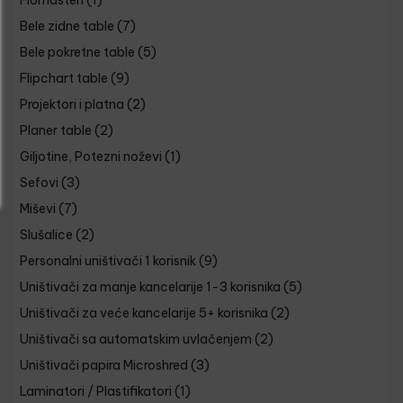
Flomasteri
(1)
Bele zidne table
(7)
Bele pokretne table
(5)
Flipchart table
(9)
Projektori i platna
(2)
Planer table
(2)
Giljotine, Potezni noževi
(1)
Sefovi
(3)
Miševi
(7)
Slušalice
(2)
Personalni uništivači 1 korisnik
(9)
Uništivači za manje kancelarije 1-3 korisnika
(5)
Uništivači za veće kancelarije 5+ korisnika
(2)
Uništivači sa automatskim uvlačenjem
(2)
Uništivači papira Microshred
(3)
Laminatori / Plastifikatori
(1)