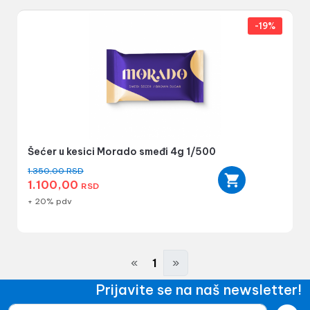
-19%
Šećer u kesici Morado smeđi 4g 1/500
1.350,00
RSD
1.100,00
RSD
+ 20% pdv
«
1
»
Prijavite se na naš newsletter!