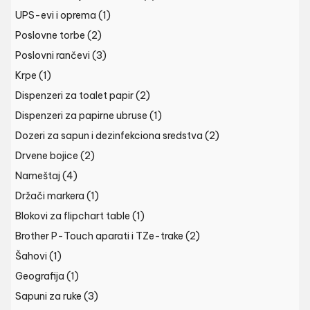
UPS-evi i oprema
(1)
Poslovne torbe
(2)
Poslovni rančevi
(3)
Krpe
(1)
Dispenzeri za toalet papir
(2)
Dispenzeri za papirne ubruse
(1)
Dozeri za sapun i dezinfekciona sredstva
(2)
Drvene bojice
(2)
Nameštaj
(4)
Držači markera
(1)
Blokovi za flipchart table
(1)
Brother P-Touch aparati i TZe-trake
(2)
Šahovi
(1)
Geografija
(1)
Sapuni za ruke
(3)