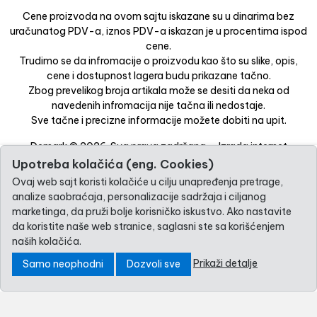
Cene proizvoda na ovom sajtu iskazane su u dinarima bez
uračunatog PDV-a, iznos PDV-a iskazan je u procentima ispod
cene.
Trudimo se da infromacije o proizvodu kao što su slike, opis,
cene i dostupnost lagera budu prikazane tačno.
Zbog prevelikog broja artikala može se desiti da neka od
navedenih infromacija nije tačna ili nedostaje.
Sve tačne i precizne informacije možete dobiti na upit.
Demark © 2026. Sva prava zadržana. -
Izrada internet
prodavnice
-
Selltico.
Upotreba kolačića (eng. Cookies)
Ovaj web sajt koristi kolačiće u cilju unapređenja pretrage,
analize saobraćaja, personalizacije sadržaja i ciljanog
marketinga, da pruži bolje korisničko iskustvo. Ako nastavite
da koristite naše web stranice, saglasni ste sa korišćenjem
naših kolačića.
Prikaži detalje
Samo neophodni
Dozvoli sve