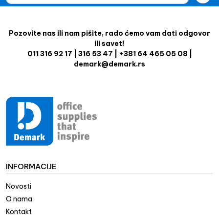
Pozovite nas ili nam pišite, rado ćemo vam dati odgovor
ili savet!
011 316 92 17 | 316 53 47 | +381 64 465 05 08 |
demark@demark.rs
INFORMACIJE
Novosti
O nama
Kontakt