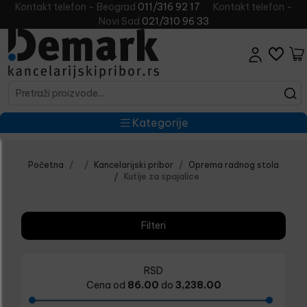
Kontakt telefon - Beograd
011/316 92 17
Kontakt telefon -
Novi Sad
021/310 96 33
Kategorije
Početna
Kancelarijski pribor
Oprema radnog stola
Kutije za spajalice
Filteri
RSD
Cena od
86.00
do
3,238.00