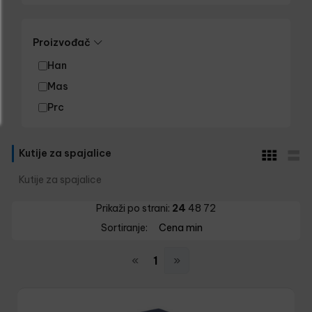
Proizvođač
Han
Mas
Prc
Kutije za spajalice
Kutije za spajalice
Prikaži po strani:
24
48
72
Sortiranje:
Cena min
«
1
»