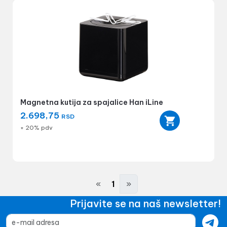
Magnetna kutija za spajalice Han iLine
2.698,75
RSD
+ 20% pdv
«
1
»
Prijavite se na naš newsletter!