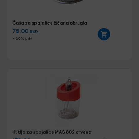
Čaša za spajalice žičana okrugla
75,00
RSD
+ 20% pdv
Kutija za spajalice MAS 802 crvena