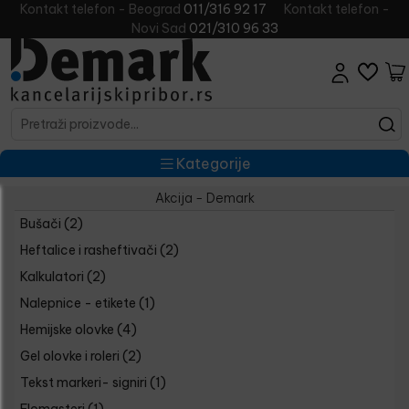
Kontakt telefon - Beograd
011/316 92 17
Kontakt telefon -
Novi Sad
021/310 96 33
Kategorije
Akcija - Demark
Bušači
(2)
Heftalice i rasheftivači
(2)
Kalkulatori
(2)
Nalepnice - etikete
(1)
Hemijske olovke
(4)
Gel olovke i roleri
(2)
Tekst markeri- signiri
(1)