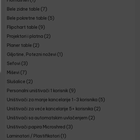
Flomasteri
(1)
Bele zidne table
(7)
Bele pokretne table
(5)
Flipchart table
(9)
Projektori i platna
(2)
Planer table
(2)
Giljotine, Potezni noževi
(1)
Sefovi
(3)
Miševi
(7)
Slušalice
(2)
Personalni uništivači 1 korisnik
(9)
Uništivači za manje kancelarije 1-3 korisnika
(5)
Uništivači za veće kancelarije 5+ korisnika
(2)
Uništivači sa automatskim uvlačenjem
(2)
Uništivači papira Microshred
(3)
Laminatori / Plastifikatori
(1)