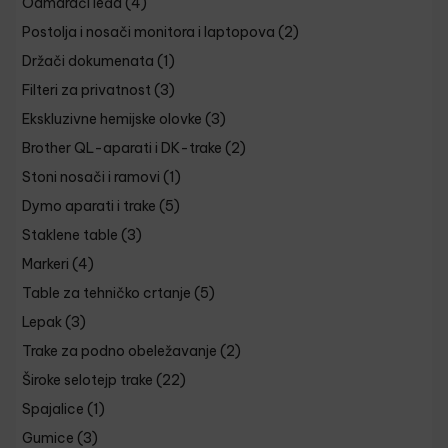
Odmarači leđa
(4)
Postolja i nosači monitora i laptopova
(2)
Držači dokumenata
(1)
Filteri za privatnost
(3)
Ekskluzivne hemijske olovke
(3)
Brother QL-aparati i DK-trake
(2)
Stoni nosači i ramovi
(1)
Dymo aparati i trake
(5)
Staklene table
(3)
Markeri
(4)
Table za tehničko crtanje
(5)
Lepak
(3)
Trake za podno obeležavanje
(2)
Široke selotejp trake
(22)
Spajalice
(1)
Gumice
(3)