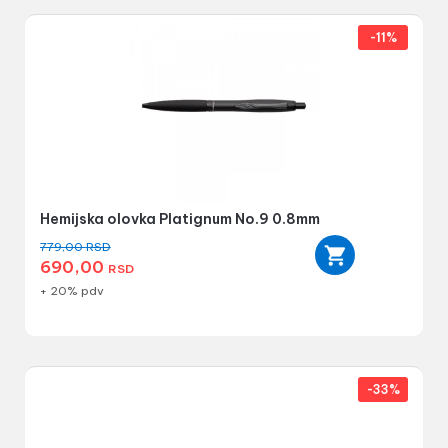
-11%
Hemijska olovka Platignum No.9 0.8mm
779,00
RSD
690,00
RSD
+ 20% pdv
-33%