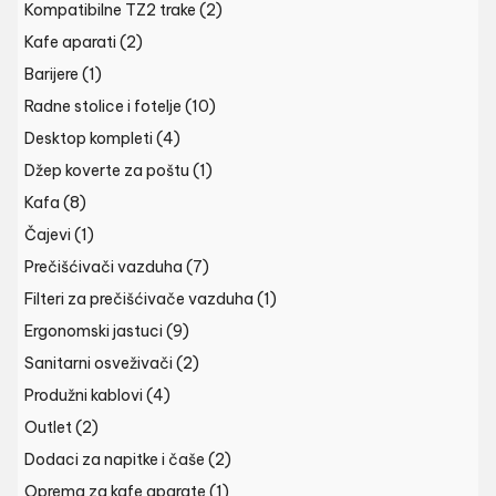
Kompatibilne TZ2 trake
(2)
Kafe aparati
(2)
Barijere
(1)
Radne stolice i fotelje
(10)
Desktop kompleti
(4)
Džep koverte za poštu
(1)
Kafa
(8)
Čajevi
(1)
Prečišćivači vazduha
(7)
Filteri za prečišćivače vazduha
(1)
Ergonomski jastuci
(9)
Sanitarni osveživači
(2)
Produžni kablovi
(4)
Outlet
(2)
Dodaci za napitke i čaše
(2)
Oprema za kafe aparate
(1)