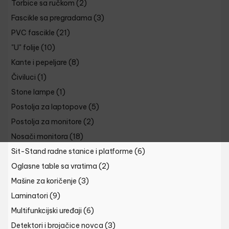
Torbice sa ručkom
(2)
Fascikle sa pregradama
(3)
PVC fascikle
(21)
"U" folije
(10)
Kante i pepeljare
(8)
Čiviluci
(1)
Stone lampe
(1)
Postolja za laptopove
(5)
Postolja za monitore
(2)
Nosači monitora
(18)
Sit-Stand radne stanice i platforme
(6)
Oglasne table sa vratima
(2)
Mašine za koričenje
(3)
Laminatori
(9)
Multifunkcijski uređaji
(6)
Detektori i brojačice novca
(3)