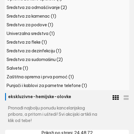
Sredstva za odmašćivanje
(2)
Sredstva za kamenac
(1)
Sredstva za podove
(1)
Univerzalna sredstva
(1)
Sredstva za fleke
(1)
Sredstva za dezinfekciju
(1)
Sredstva za sudomašinu
(2)
Salvete
(1)
Zaštitna oprema i prva pomoć
(1)
Punjači i kablovi za pametne telefone
(1)
ekskluzivne-hemijske-olovke
Pronađi najbolju ponudu kancelarijskog
pribora, a pritom i uštedi! Svi akcijski artikli na
klik od tebe!
Prikaži po strani:
24
48
72