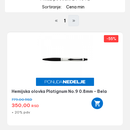
Sortiranje:
Cena min
«
1
»
-55%
Hemijska olovka Platignum No.9 0.8mm - Bela
779,00
RSD
350,00
RSD
+ 20% pdv