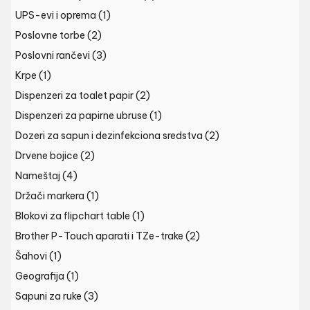
UPS-evi i oprema
(1)
Poslovne torbe
(2)
Poslovni rančevi
(3)
Krpe
(1)
Dispenzeri za toalet papir
(2)
Dispenzeri za papirne ubruse
(1)
Dozeri za sapun i dezinfekciona sredstva
(2)
Drvene bojice
(2)
Nameštaj
(4)
Držači markera
(1)
Blokovi za flipchart table
(1)
Brother P-Touch aparati i TZe-trake
(2)
Šahovi
(1)
Geografija
(1)
Sapuni za ruke
(3)