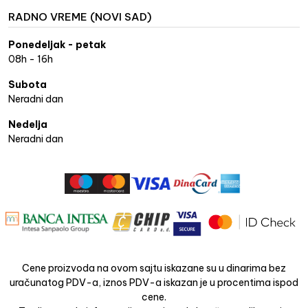
RADNO VREME (NOVI SAD)
Ponedeljak - petak
08h - 16h
Subota
Neradni dan
Nedelja
Neradni dan
Cene proizvoda na ovom sajtu iskazane su u dinarima bez
uračunatog PDV-a, iznos PDV-a iskazan je u procentima ispod
cene.