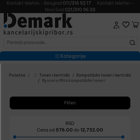
Kontakt telefon - Beograd
011/316 92 17
Kontakt telefon -
Novi Sad
021/310 96 33
Kategorije
Početna
Toneri i kertridži
Kompatibilni toneri i kertridži
Kyocera Mita kompatibilni toneri
Filteri
RSD
Cena od
576.00
do
12,732.00