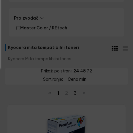
Proizvođač
Master Color / REtech
Kyocera mita kompatibilni toneri
Kyocera Mita kompatibilni toneri
Prikaži po strani:
24
48
72
Sortiranje:
Cena min
«
1
2
3
»