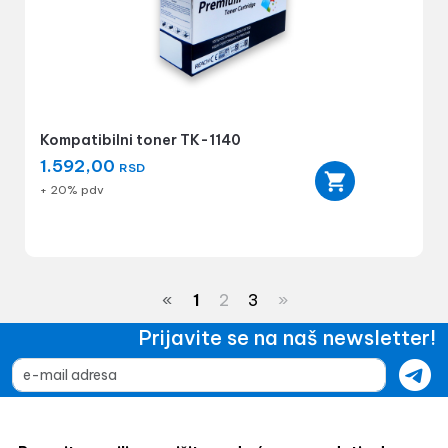
Kompatibilni toner TK-1140
1.592,00
RSD
+ 20% pdv
«
1
2
3
»
Prijavite se na naš newsletter!