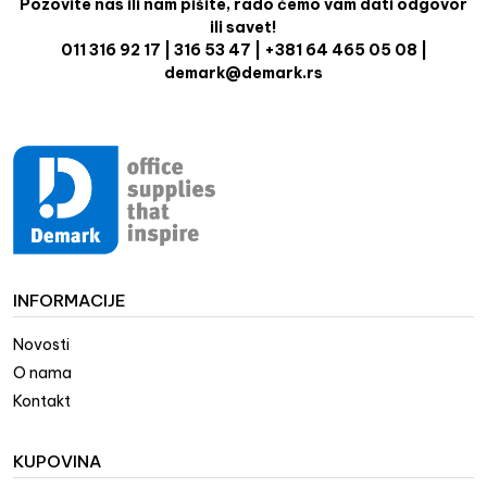
Pozovite nas ili nam pišite, rado ćemo vam dati odgovor
ili savet!
011 316 92 17 | 316 53 47 | +381 64 465 05 08 |
demark@demark.rs
INFORMACIJE
Novosti
O nama
Kontakt
KUPOVINA