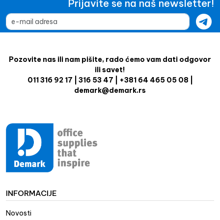
Prijavite se na naš newsletter!
Pozovite nas ili nam pišite, rado ćemo vam dati odgovor
ili savet!
011 316 92 17 | 316 53 47 | +381 64 465 05 08 |
demark@demark.rs
INFORMACIJE
Novosti