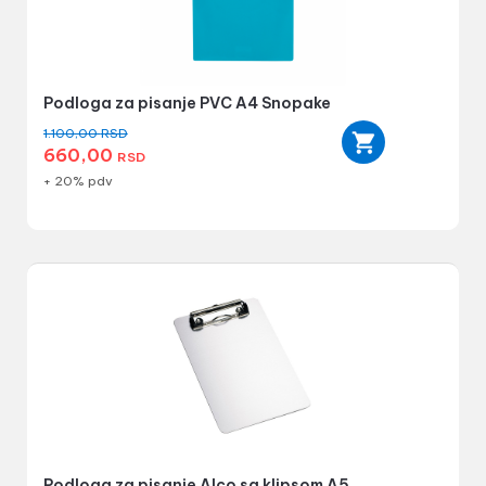
Podloga za pisanje PVC A4 Snopake
1.100,00
RSD
660,00
RSD
+ 20% pdv
Podloga za pisanje Alco sa klipsom A5