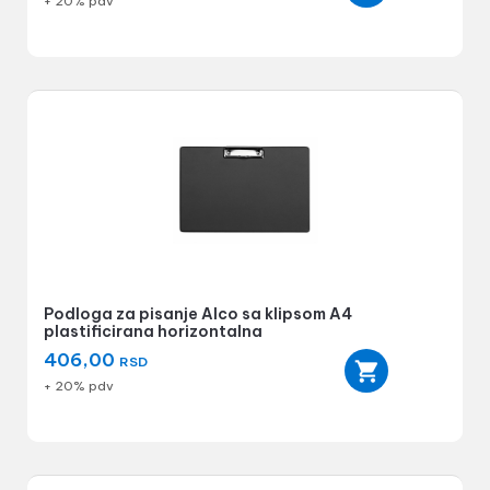
+ 20% pdv
Podloga za pisanje Alco sa klipsom A4
plastificirana horizontalna
406,00
RSD
+ 20% pdv