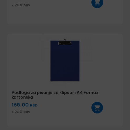
+ 20% pdv
Podloga za pisanje sa klipsom A4 Fornax
kartonska
165,00
RSD
+ 20% pdv