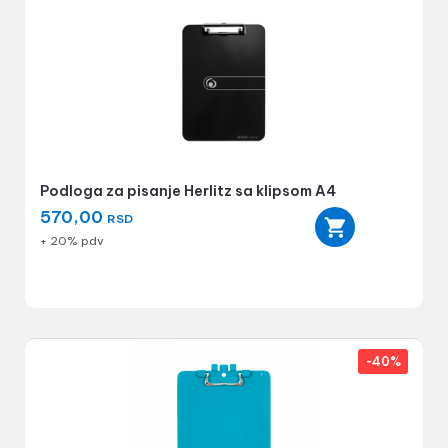
Podloga za pisanje Herlitz sa klipsom A4
570,00
RSD
+ 20% pdv
-40%