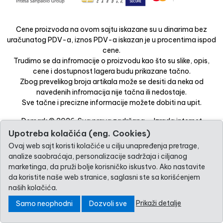
Cene proizvoda na ovom sajtu iskazane su u dinarima bez
uračunatog PDV-a, iznos PDV-a iskazan je u procentima ispod
cene.
Trudimo se da infromacije o proizvodu kao što su slike, opis,
cene i dostupnost lagera budu prikazane tačno.
Zbog prevelikog broja artikala može se desiti da neka od
navedenih infromacija nije tačna ili nedostaje.
Sve tačne i precizne informacije možete dobiti na upit.
Demark © 2026. Sva prava zadržana. -
Izrada internet
prodavnice
-
Selltico.
Upotreba kolačića (eng. Cookies)
Ovaj web sajt koristi kolačiće u cilju unapređenja pretrage,
analize saobraćaja, personalizacije sadržaja i ciljanog
marketinga, da pruži bolje korisničko iskustvo. Ako nastavite
da koristite naše web stranice, saglasni ste sa korišćenjem
naših kolačića.
Prikaži detalje
Samo neophodni
Dozvoli sve