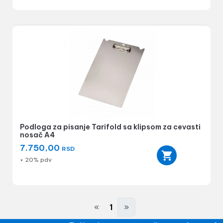
Podloga za pisanje Tarifold sa klipsom za cevasti
nosač A4
7.750,00
RSD
+ 20% pdv
«
1
»