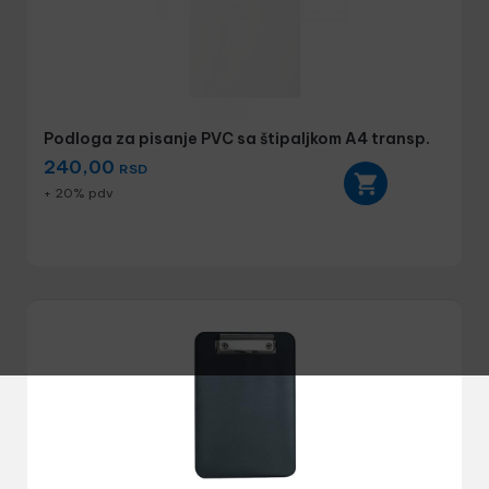
Podloga za pisanje PVC sa štipaljkom A4 transp.
240,00
RSD
+ 20% pdv