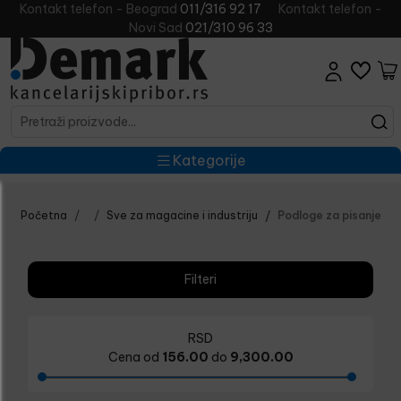
Kontakt telefon - Beograd
011/316 92 17
Kontakt telefon -
Novi Sad
021/310 96 33
Kategorije
Početna
Sve za magacine i industriju
Podloge za pisanje
Filteri
RSD
Cena od
156.00
do
9,300.00