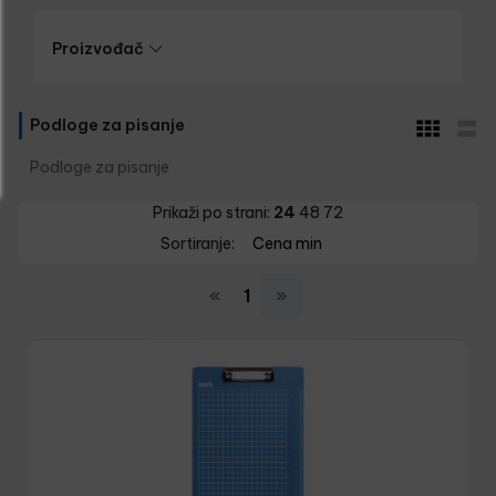
Proizvođač
Podloge za pisanje
Podloge za pisanje
Prikaži po strani:
24
48
72
Sortiranje:
Cena min
«
1
»