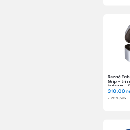
Rezač Fab
Grip - tri 
jednom - S
310,00
R
+ 20% pdv