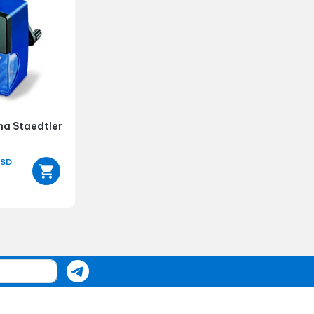
na Staedtler
SD