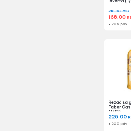
Inverta (1/
210,00
RSD
168,00
R
+ 20% pdv
Rezač sa 
Faber Cast
(1/12)
225,00
R
+ 20% pdv