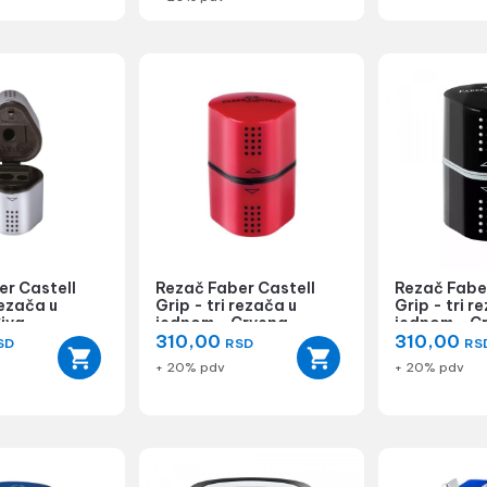
er Castell
Rezač Faber Castell
Rezač Fabe
rezača u
Grip - tri rezača u
Grip - tri r
iva
jednom - Crvena
jednom - C
310,00
310,00
SD
RSD
RS
+ 20% pdv
+ 20% pdv