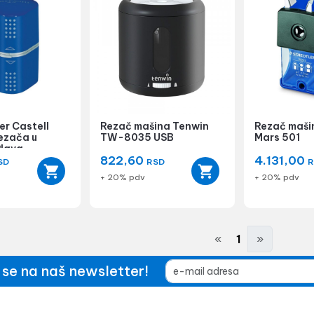
er Castell
Rezač mašina Tenwin
Rezač maši
rezača u
TW-8035 USB
Mars 501
Plava
822,60
4.131,00
SD
RSD
R
+ 20% pdv
+ 20% pdv
«
1
»
e se na naš newsletter!