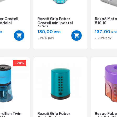
er Castell
Rezač Grip Faber
Rezač Metal
odelni
Castell mini pastel
510 10
(1/12)
135,00
137,00
D
RSD
RS
+ 20% pdv
+ 20% pdv
-20%
rdfish Twin
Rezač Grip Faber
Rezac Fabe