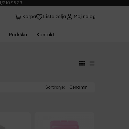
1/310 96 33
Lista želja
Moj nalog
Korpa
Podrška
Kontakt
Sortiranje:
Cena min