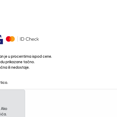
n je u procentima ispod cene.
budu prikazane tačno.
čna ili nedostaje.
ltico.
. Ako
ića.