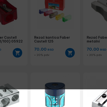
er Castell
Rezač kantica Faber
Rezač Fabe
(1/100) 05922
Castell 125
metalni
70,00
70,00
D
RSD
RSD
+ 20% pdv
+ 20% pdv