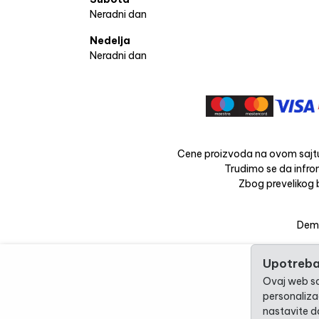
Neradni dan
Nedelja
Neradni dan
Cene proizvoda na ovom sajtu
Trudimo se da infrom
Zbog prevelikog b
Dema
Upotreba
Ovaj web saj
personalizac
nastavite da