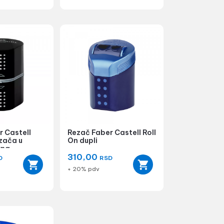
r Castell
Rezač Faber Castell Roll
ezača u
On dupli
rna
310,00
D
RSD
+ 20% pdv