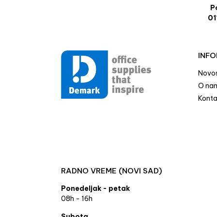
Po
01
INFO
Novos
O na
Konta
RADNO VREME (NOVI SAD)
Ponedeljak - petak
08h - 16h
Subota