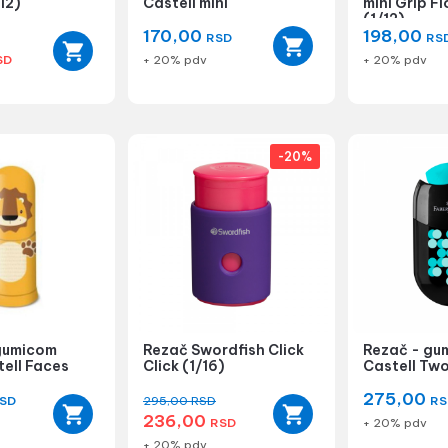
12)
Castell mini
mini Grip F
(1/12)
170,00
198,00
RSD
RS
SD
+ 20% pdv
+ 20% pdv
-20%
gumicom
Rezač Swordfish Click
Rezač - gu
ell Faces
Click (1/16)
Castell Tw
275,00
SD
295,00
RSD
RS
236,00
RSD
+ 20% pdv
+ 20% pdv