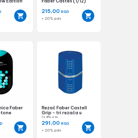
low Edition
Faber Castell (1/12)
215,00
D
RSD
+ 20% pdv
mica Faber
Rezač Faber Castell
otone
Grip - tri rezača u
jednom
291,00
D
RSD
+ 20% pdv