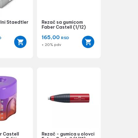
ni Staedtler
Rezač sa gumicom
Faber Castell (1/12)
165,00
D
RSD
+ 20% pdv
r Castell
Rezač - gumica u olovci