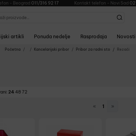
lefon - Beograd
011/316 92 17
Kontakt telefon - Novi Sad
02
jski artikli
Ponuda nedelje
Rasprodaja
Novosti
Početna
Kancelarijski pribor
Pribor za radni sto
Rezači
rani:
24
48
72
«
1
»