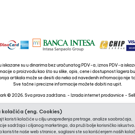
 iskazane su u dinarima bez uračunatog PDV-a, iznos PDV-a iskaza
acije o proizvodu kao što su slike, opis, cene i dostupnost lagera 
roja artikala može se desiti da neka od navedenih infromacija nije ta
Sve tačne i precizne informacije možete dobiti na upit.
rk © 2026. Sva prava zadržana. -
Izrada internet prodavnice
-
Sel
 kolačića (eng. Cookies)
t koristi kolačiće u cilju unapređenja pretrage, analize saobraćaja,
ije sadržaja i ciljanog marketinga, da pruži bolje korisničko iskustvo
 koristite naše web stranice, saglasni ste sa korišćenjem naših kolač