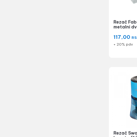
Rezač Fab
metalni dv
117,00
RS
+ 20% pdv
Rezač Swo