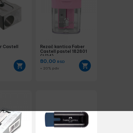
r Castell
Rezač kantica Faber
Castell pastel 182801
(1/24)
80,00
RSD
+ 20% pdv