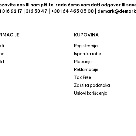
zovite nas ili nam pišite, rado ćemo vam dati odgovor ili sav
1 316 92 17 | 316 53 47 | +381 64 465 05 08 | demark@demark
RMACIJE
KUPOVINA
ti
Registracija
ma
Isporuka robe
kt
Plaćanje
Reklamacije
Tax Free
Zaštita podataka
Uslovi korišćenja