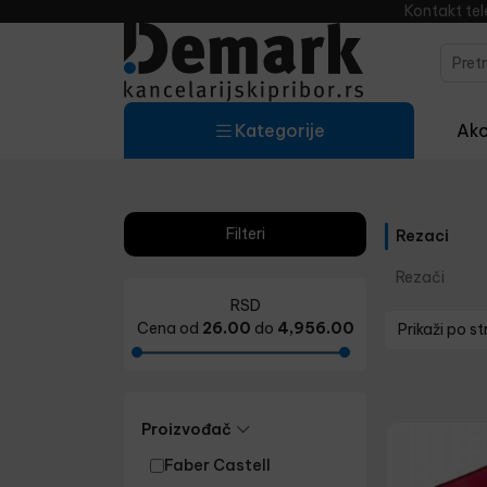
Kontakt te
Kategorije
Akci
Filteri
Rezaci
Rezači
RSD
Cena od
26.00
do
4,956.00
Prikaži po st
Proizvođač
Faber Castell