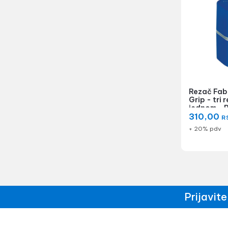
Rezač Fab
Grip - tri 
jednom - 
310,00
R
+ 20% pdv
Prijavit