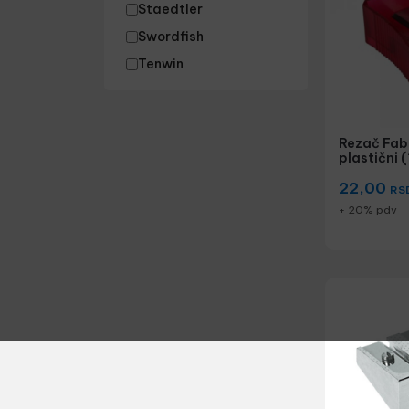
Staedtler
Swordfish
Tenwin
Rezač Fab
plastični 
22,00
RS
+ 20% pdv