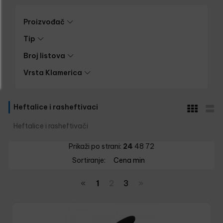
Proizvođač
Tip
Broj listova
Vrsta Klamerica
Heftalice i rasheftivaci
Heftalice i rasheftivači
Prikaži po strani:
24
48
72
Sortiranje:
Cena min
«
1
2
3
»