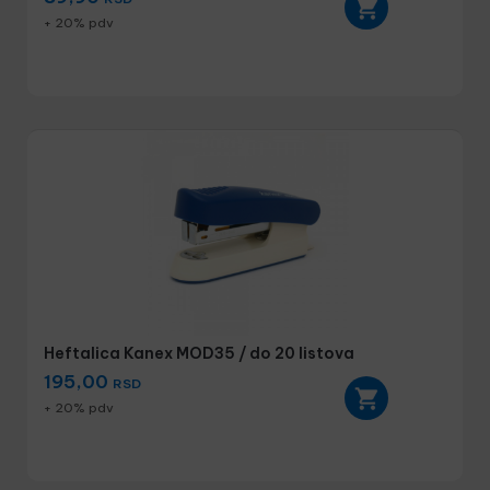
+ 20% pdv
Heftalica Kanex MOD35 / do 20 listova
195,00
RSD
+ 20% pdv