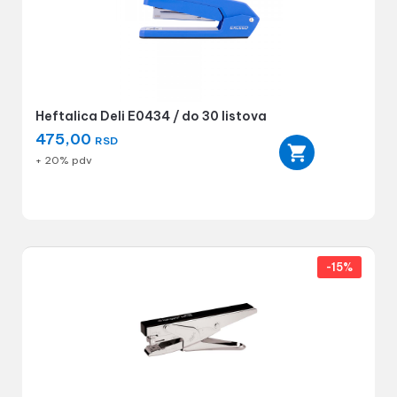
Heftalica Deli E0434 / do 30 listova
475,00
RSD
+ 20% pdv
-15%