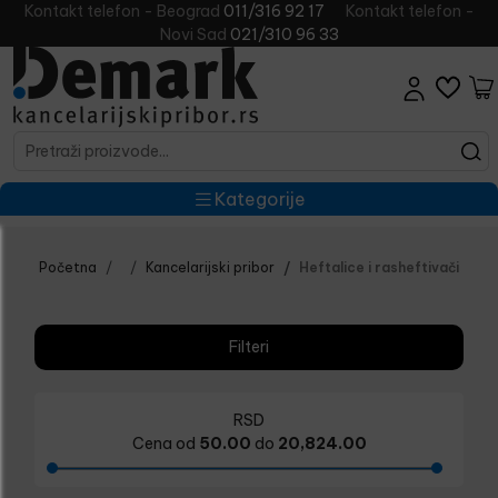
Kontakt telefon - Beograd
011/316 92 17
Kontakt telefon -
Novi Sad
021/310 96 33
Kategorije
Početna
Kancelarijski pribor
Heftalice i rasheftivači
Filteri
RSD
Cena od
50.00
do
20,824.00