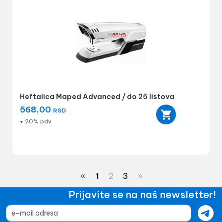
Heftalica Maped Advanced / do 25 listova
568,00
RSD
+ 20% pdv
«
1
2
3
»
Prijavite se na naš newsletter!