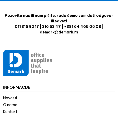
Pozovite nas ili nam pišite, rado ćemo vam dati odgovor
ili savet!
011 316 92 17 | 316 53 47 | +381 64 465 05 08 |
demark@demark.rs
INFORMACIJE
Novosti
O nama
Kontakt