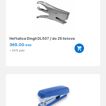
Heftalica Dingli DL507 / do 25 listova
365,00
RSD
+ 20% pdv