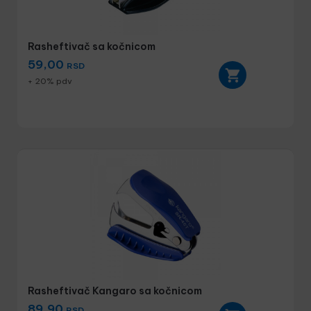
Rasheftivač sa kočnicom
59,00
RSD
+ 20% pdv
Rasheftivač Kangaro sa kočnicom
89,90
RSD