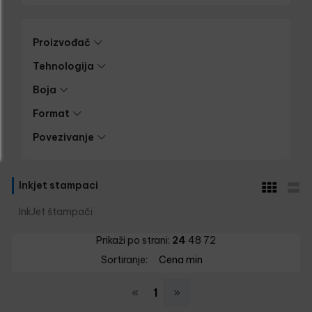
Proizvođač
Tehnologija
Boja
Format
Povezivanje
Inkjet stampaci
InkJet štampači
Prikaži po strani:
24
48
72
Sortiranje:
Cena min
«
1
»