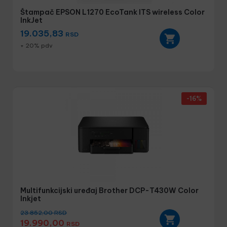
Štampač EPSON L1270 EcoTank ITS wireless Color
InkJet
19.035,83
RSD
+ 20% pdv
-16%
Multifunkcijski uređaj Brother DCP-T430W Color
Inkjet
23.852,00
RSD
19.990,00
RSD