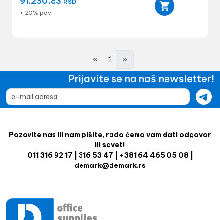
91.230,83
RSD
+ 20% pdv
«
1
»
Prijavite se na naš newsletter!
Pozovite nas ili nam pišite, rado ćemo vam dati odgovor
ili savet!
011 316 92 17 | 316 53 47 | +381 64 465 05 08 |
demark@demark.rs