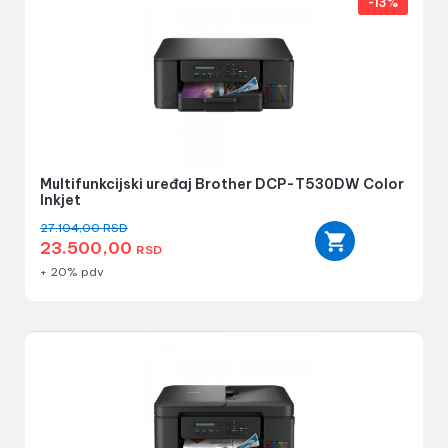
-13%
Multifunkcijski uređaj Brother DCP-T530DW Color
Inkjet
27.104,00
RSD
23.500,00
RSD
+ 20% pdv