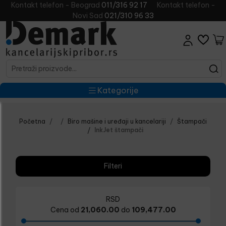
Kontakt telefon - Beograd
011/316 92 17
Kontakt telefon -
Novi Sad
021/310 96 33
Kategorije
Početna
Biro mašine i uređaji u kancelariji
Štampači
InkJet štampači
Filteri
RSD
Cena od
21,060.00
do
109,477.00