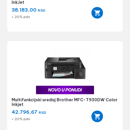
InkJet
38.183,00
RSD
+ 20% pdv
Multifunkcijski uređaj Brother MFC-T930DW Color
Inkjet
42.796,67
RSD
+ 20% pdv