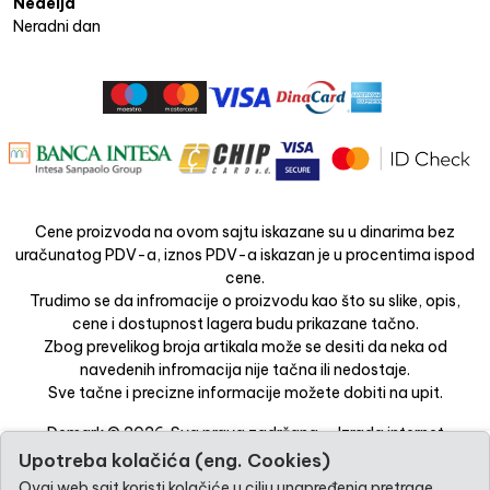
Nedelja
Neradni dan
Cene proizvoda na ovom sajtu iskazane su u dinarima bez
uračunatog PDV-a, iznos PDV-a iskazan je u procentima ispod
cene.
Trudimo se da infromacije o proizvodu kao što su slike, opis,
cene i dostupnost lagera budu prikazane tačno.
Zbog prevelikog broja artikala može se desiti da neka od
navedenih infromacija nije tačna ili nedostaje.
Sve tačne i precizne informacije možete dobiti na upit.
Demark © 2026. Sva prava zadržana. -
Izrada internet
prodavnice
-
Selltico.
Upotreba kolačića (eng. Cookies)
Ovaj web sajt koristi kolačiće u cilju unapređenja pretrage,