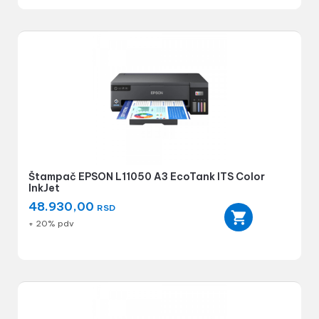
Štampač EPSON L11050 A3 EcoTank ITS Color
InkJet
48.930,00
RSD
+ 20% pdv