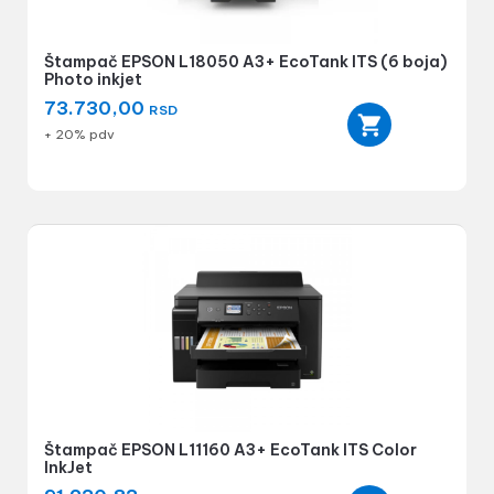
Štampač EPSON L18050 A3+ EcoTank ITS (6 boja)
Photo inkjet
73.730,00
RSD
+ 20% pdv
Štampač EPSON L11160 A3+ EcoTank ITS Color
InkJet