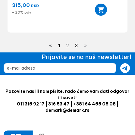
315,00
RSD
+ 20% pdv
«
1
2
3
»
Prijavite se na naš newsletter!
Pozovite nas ili nam pišite, rado ćemo vam dati odgovor
ili savet!
011 316 92 17 | 316 53 47 | +381 64 465 05 08 |
demark@demark.rs