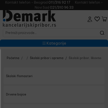
Kontakt telefon - Beograd
011/316 92 17
Kontakt telefon -
Novi Sad
021/310 96 33
Kategorije
Početna
Školski pribor i oprema
Školski pribor, likovno
Školski flomasteri
Drvene bojice