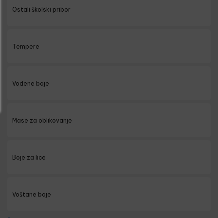
Ostali školski pribor
Tempere
Vodene boje
Mase za oblikovanje
Boje za lice
Voštane boje