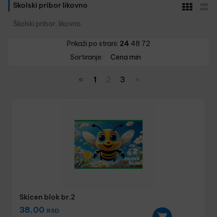
Skolski pribor likovno
Školski pribor, likovno
Prikaži po strani:
24
48
72
Sortiranje:
Cena min
«
1
2
3
»
Skicen blok br.2
38,00
RSD