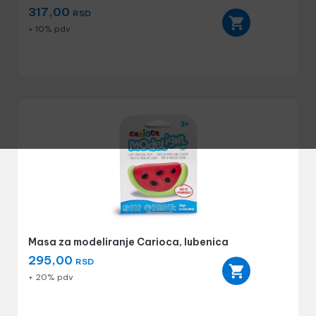
317,00
RSD
+ 10% pdv
Masa za modeliranje Carioca, lubenica
295,00
RSD
+ 20% pdv