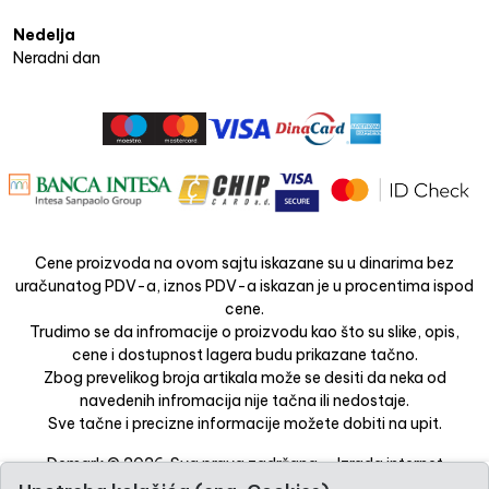
Nedelja
Neradni dan
Cene proizvoda na ovom sajtu iskazane su u dinarima bez
uračunatog PDV-a, iznos PDV-a iskazan je u procentima ispod
cene.
Trudimo se da infromacije o proizvodu kao što su slike, opis,
cene i dostupnost lagera budu prikazane tačno.
Zbog prevelikog broja artikala može se desiti da neka od
navedenih infromacija nije tačna ili nedostaje.
Sve tačne i precizne informacije možete dobiti na upit.
Demark © 2026. Sva prava zadržana. -
Izrada internet
prodavnice
-
Selltico.