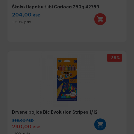
Školski lepak u tubi Carioca 250g 42769
204,00
RSD
+ 20% pdv
-38%
Drvene bojice Bic Evolution Stripes 1/12
388,00
RSD
240,00
RSD
+ 10% pdv