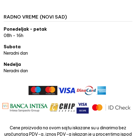
RADNO VREME (NOVI SAD)
Ponedeljak - petak
08h - 16h
Subota
Neradni dan
Nedelja
Neradni dan
Cene proizvoda na ovom sajtu iskazane su u dinarima bez
uračunatog PDV-a, iznos PDV-a iskazan je u procentima ispod