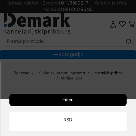
Kontakt telefon - Beograd
011/316 92 17
Kontakt telefon -
Novi Sad
021/310 96 33
Kategorije
Početna
Školski pribor i oprema
Umetnički pribor
Akrilne boje
Filteri
RSD