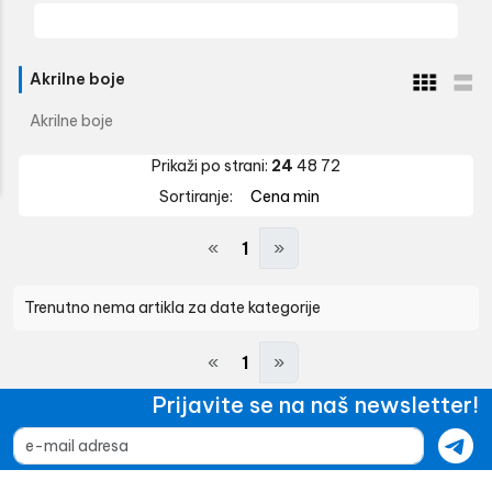
Akrilne boje
Akrilne boje
Prikaži po strani:
24
48
72
Sortiranje:
Cena min
«
1
»
Trenutno nema artikla za date kategorije
«
1
»
Prijavite se na naš newsletter!