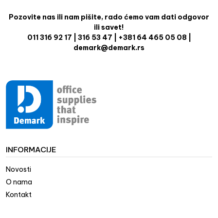
Pozovite nas ili nam pišite, rado ćemo vam dati odgovor
ili savet!
011 316 92 17 | 316 53 47 | +381 64 465 05 08 |
demark@demark.rs
INFORMACIJE
Novosti
O nama
Kontakt