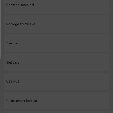
Desktop kompleti
Podloge za miševe
Zvučnici
Slušalice
USB HUB
Čitači smart kartica