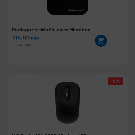
Podloga za miša Fellowes Microban
715,00
RSD
+ 20% pdv
-19%