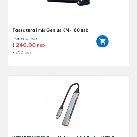
Tastatura i miš Genius KM-160 usb
1.540,00
RSD
1.240,00
RSD
+ 20% pdv