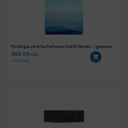
Podloga za miša Fellowes Earth Series - gumena
885,00
RSD
+ 20% pdv