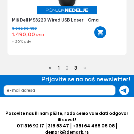
Miš Dell MS3220 Wired USB Laser - Crna
3.062,50
RSD
1.490,00
RSD
+ 20% pdv
«
1
2
3
»
Prijavite se na naš newsletter!
Pozovite nas ili nam pišite, rado ćemo vam dati odgovor
ili savet!
011 316 92 17 | 316 53 47 | +381 64 465 05 08 |
demark@demark.rs