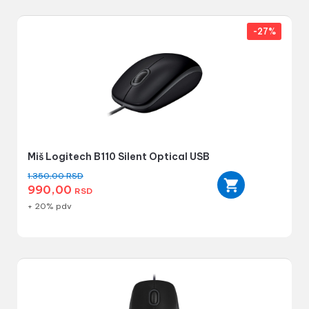
-27%
Miš Logitech B110 Silent Optical USB
1.350,00
RSD
990,00
RSD
+ 20% pdv