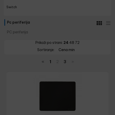
Switch
Pc periferija
PC periferija
Prikaži po strani:
24
48
72
Sortiranje:
Cena min
«
1
2
3
»