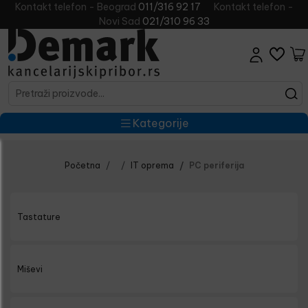
Kontakt telefon - Beograd
011/316 92 17
Kontakt telefon -
Novi Sad
021/310 96 33
Kategorije
Početna
IT oprema
PC periferija
Tastature
Miševi