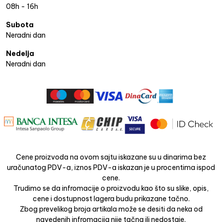
08h - 16h
Subota
Neradni dan
Nedelja
Neradni dan
Cene proizvoda na ovom sajtu iskazane su u dinarima bez
uračunatog PDV-a, iznos PDV-a iskazan je u procentima ispod
cene.
Trudimo se da infromacije o proizvodu kao što su slike, opis,
cene i dostupnost lagera budu prikazane tačno.
Zbog prevelikog broja artikala može se desiti da neka od
navedenih infromacija nije tačna ili nedostaje.