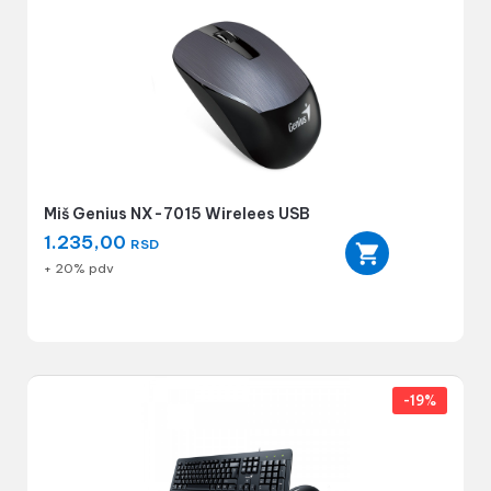
Miš Genius NX-7015 Wirelees USB
1.235,00
RSD
+ 20% pdv
-19%