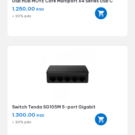
USB HUB MOYE Core Multiport X4 Series USB C
1.250,00
RSD
+ 20% pdv
Switch Tenda SG105M 5-port Gigabit
1.300,00
RSD
+ 20% pdv