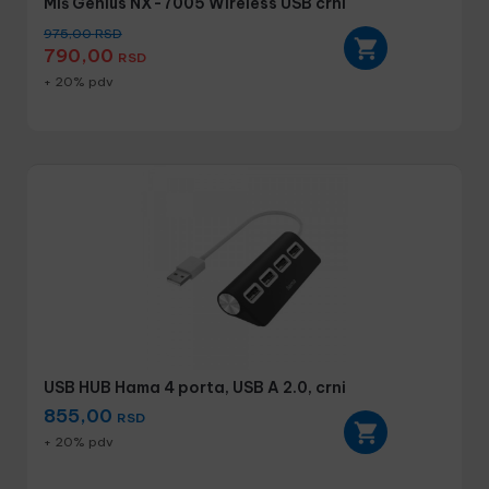
Miš Genius NX-7005 Wireless USB crni
975,00
RSD
790,00
RSD
+ 20% pdv
USB HUB Hama 4 porta, USB A 2.0, crni
855,00
RSD
+ 20% pdv