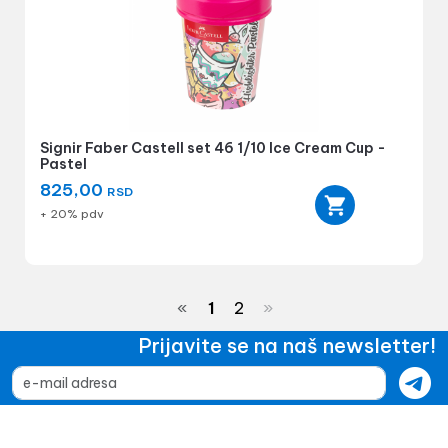
Signir Faber Castell set 46 1/10 Ice Cream Cup -
Pastel
825,00
RSD
+ 20% pdv
«
1
2
»
Prijavite se na naš newsletter!