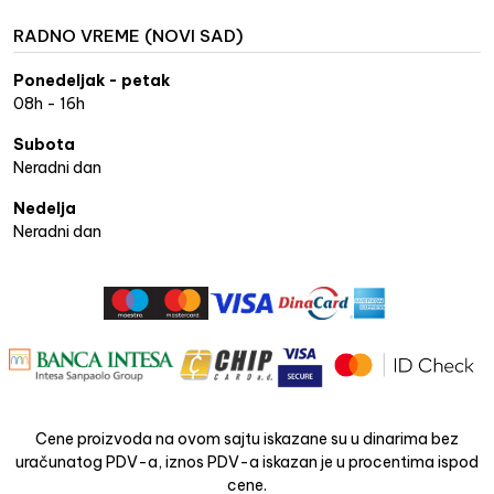
RADNO VREME (NOVI SAD)
Ponedeljak - petak
08h - 16h
Subota
Neradni dan
Nedelja
Neradni dan
Cene proizvoda na ovom sajtu iskazane su u dinarima bez
uračunatog PDV-a, iznos PDV-a iskazan je u procentima ispod
cene.