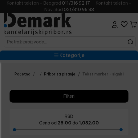
Kontakt telefon - Beograd
011/316 92 17
Kontakt telefon -
Novi Sad
021/310 96 33
Kategorije
Početna
Pribor za pisanje
Tekst markeri- signiri
Filteri
RSD
Cena od
26.00
do
1,032.00