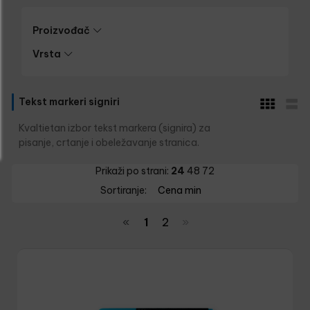
Proizvođač
Vrsta
Tekst markeri signiri
Kvaltietan izbor tekst markera (signira) za
pisanje, crtanje i obeležavanje stranica.
Prikaži po strani:
24
48
72
Sortiranje:
Cena min
«
1
2
»