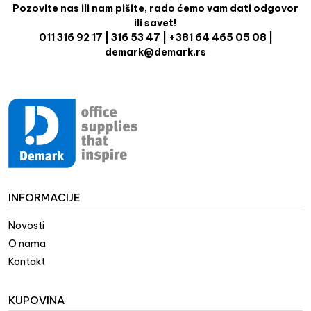
Pozovite nas ili nam pišite, rado ćemo vam dati odgovor
ili savet!
011 316 92 17 | 316 53 47 | +381 64 465 05 08 |
demark@demark.rs
INFORMACIJE
Novosti
O nama
Kontakt
KUPOVINA