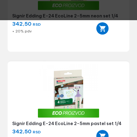
Signir Edding E-24 EcoLine 2-5mm neon set 1/4
342,50
RSD
+ 20% pdv
Signir Edding E-24 EcoLine 2-5mm pastel set 1/4
342,50
RSD