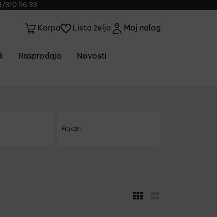
1/310 96 33
Lista želja
Moj nalog
Korpa
i
Rasprodaja
Novosti
Fiokari