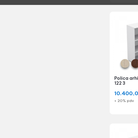
Polica arh
122 3
10.400,
+ 20% pdv