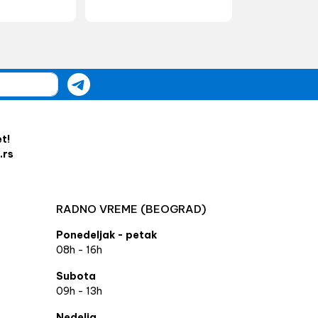
et!
.rs
RADNO VREME (BEOGRAD)
Ponedeljak - petak
08h - 16h
Subota
09h - 13h
Nedelja