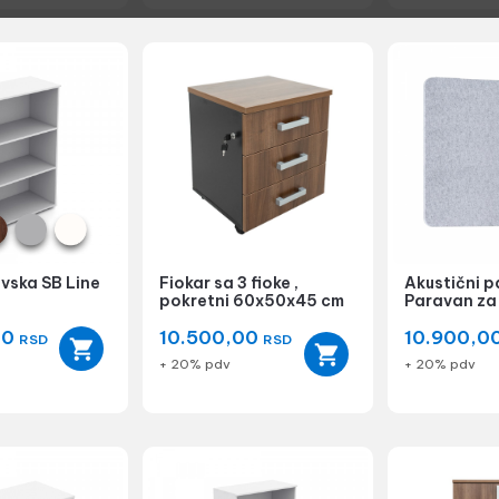
ivska SB Line
Fiokar sa 3 fioke ,
Akustični p
pokretni 60x50x45 cm
Paravan za
00
10.500,00
10.900,0
RSD
RSD
+ 20% pdv
+ 20% pdv