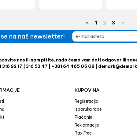
«
1
2
3
»
e se na naš newsletter!
zovite nas ili nam pišite, rado ćemo vam dati odgovor ili sav
1 316 92 17 | 316 53 47 | +381 64 465 05 08 | demark@demark
RMACIJE
KUPOVINA
ti
Registracija
ma
Isporuka robe
kt
Plaćanje
Reklamacije
Tax Free