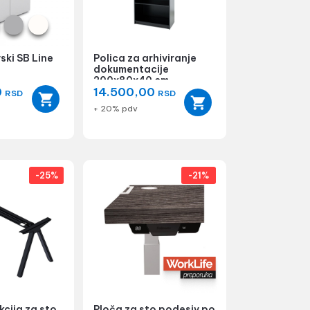
ski SB Line
Polica za arhiviranje
dokumentacije
200x80x40 cm
0
14.500,00
RSD
RSD
+ 20% pdv
-25%
-21%
cija za sto
Ploča za sto podesiv po