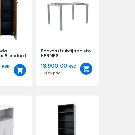
oda
Podkonstrukcija za sto
ska Standard
HERMES
cm
0
13.900,00
RSD
RSD
+ 20% pdv