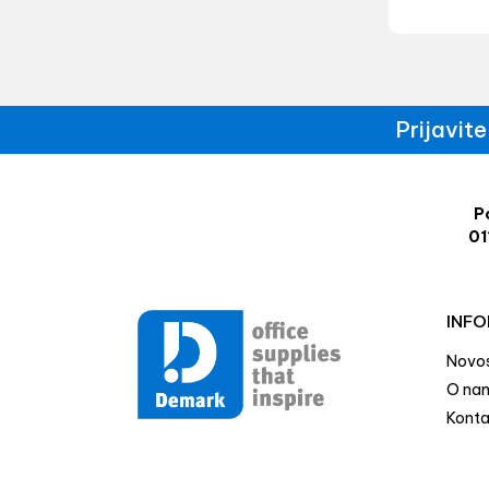
Prijavit
Po
01
INFO
Novos
O na
Konta