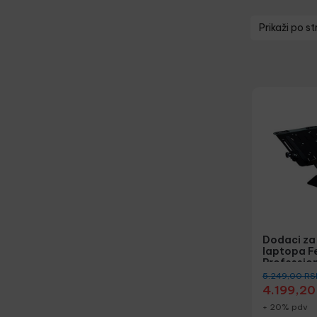
Prikaži po st
Dodaci za
laptopa F
Profession
5.249,00
RS
4.199,2
+ 20% pdv