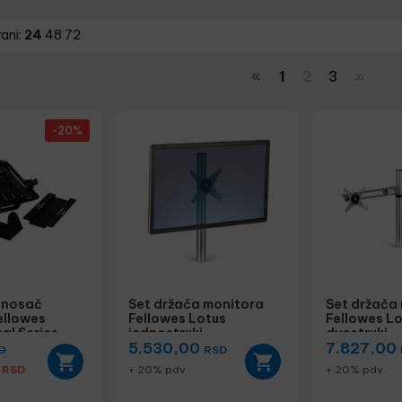
rani:
24
48
72
«
1
2
3
»
-20%
 nosač
Set držača monitora
Set držača
ellowes
Fellowes Lotus
Fellowes L
al Series
jednostruki
dvostruki
5.530,00
7.827,00
D
RSD
0
RSD
+ 20% pdv
+ 20% pdv