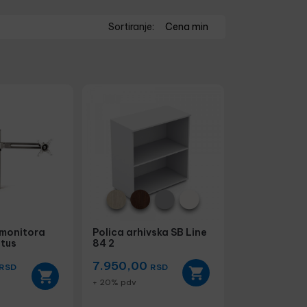
Sortiranje:
Cena min
 monitora
Polica arhivska SB Line
otus
84 2
7.950,00
RSD
RSD
+ 20% pdv