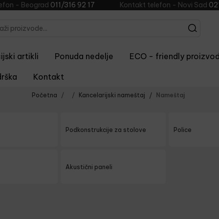
lefon - Beograd
011/316 92 17
Kontakt telefon - Novi Sad
02
jski artikli
Ponuda nedelje
ECO - friendly proizvod
rška
Kontakt
Početna
Kancelarijski nameštaj
Nameštaj
Podkonstrukcije za stolove
Police
Akustični paneli