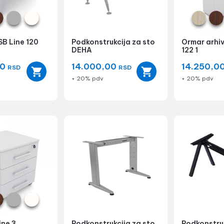
SB Line 120
Podkonstrukcija za sto
Ormar arhiv
DEHA
122 1
00
14.000,00
14.250,0
RSD
RSD
+ 20% pdv
+ 20% pdv
ine 3
Podkonstrukcija za sto
Podkonstruk