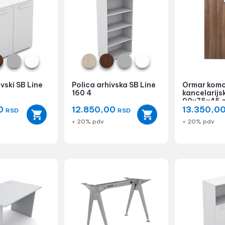
vski SB Line
Polica arhivska SB Line
Ormar kom
160 4
kancelarij
90x75x45 
00
12.850,00
13.350,0
RSD
RSD
+ 20% pdv
+ 20% pdv