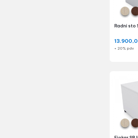
Radni sto 
13.900,
+ 20% pdv
Fiokar SB l