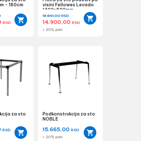
m - 180cm
visini Fellowes Levado
1400x800mm
D
18.841,00
RSD
0
14.900,00
RSD
RSD
+ 20% pdv
cija za sto
Podkonstrukcija za sto
NOBLE
0
15.665,00
RSD
RSD
+ 20% pdv