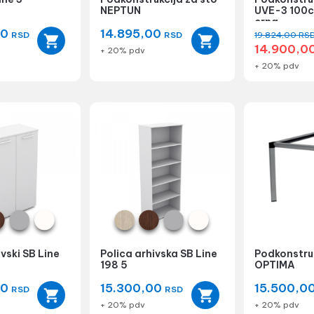
NEPTUN
UVE-3 100c
crna
00
14.895,00
RSD
RSD
19.824,00
RS
14.900,0
+ 20% pdv
+ 20% pdv
vski SB Line
Polica arhivska SB Line
Podkonstruk
198 5
OPTIMA
00
15.300,00
15.500,0
RSD
RSD
+ 20% pdv
+ 20% pdv