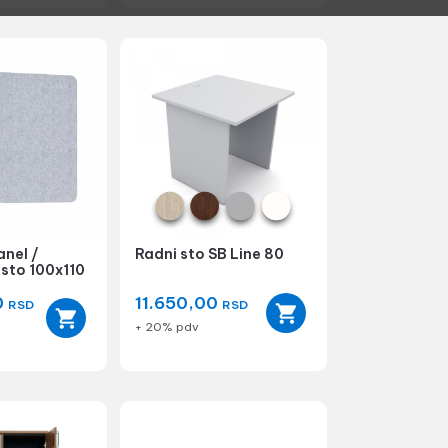
anel /
Radni sto SB Line 80
 sto 100x110
0
11.650,00
RSD
RSD
+ 20% pdv