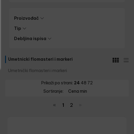
Proizvođač
Tip
Debljina ispisa
Umetnicki flomasteri i markeri
Umetnički flomasteri i markeri
Prikaži po strani:
24
48
72
Sortiranje:
Cena min
«
1
2
»