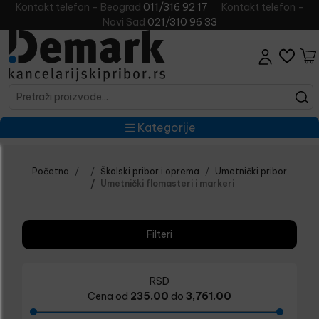
Kontakt telefon - Beograd
011/316 92 17
Kontakt telefon -
Novi Sad
021/310 96 33
Kategorije
Početna
Školski pribor i oprema
Umetnički pribor
Umetnički flomasteri i markeri
Filteri
RSD
Cena od
235.00
do
3,761.00