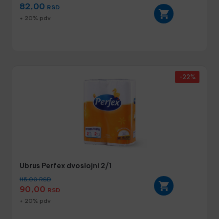
82,00
RSD
+ 20% pdv
-22%
Ubrus Perfex dvoslojni 2/1
115,00
RSD
90,00
RSD
+ 20% pdv