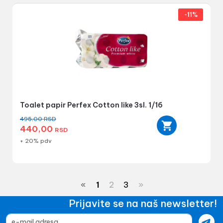
-11%
Toalet papir Perfex Cotton like 3sl. 1/16
495,00
RSD
440,00
RSD
+ 20% pdv
«
1
2
3
»
Prijavite se na naš newsletter!