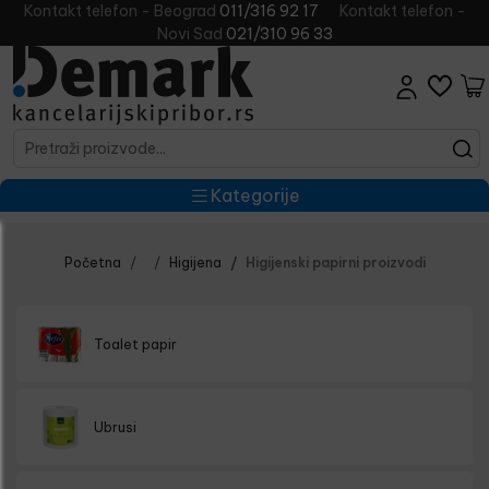
Kontakt telefon - Beograd
011/316 92 17
Kontakt telefon -
Novi Sad
021/310 96 33
Kategorije
Početna
Higijena
Higijenski papirni proizvodi
Toalet papir
Ubrusi