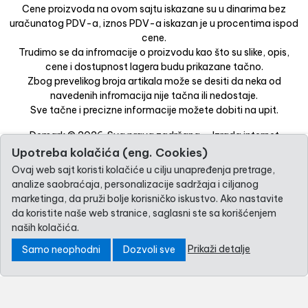
Cene proizvoda na ovom sajtu iskazane su u dinarima bez
uračunatog PDV-a, iznos PDV-a iskazan je u procentima ispod
cene.
Trudimo se da infromacije o proizvodu kao što su slike, opis,
cene i dostupnost lagera budu prikazane tačno.
Zbog prevelikog broja artikala može se desiti da neka od
navedenih infromacija nije tačna ili nedostaje.
Sve tačne i precizne informacije možete dobiti na upit.
Demark © 2026. Sva prava zadržana. -
Izrada internet
prodavnice
-
Selltico.
Upotreba kolačića (eng. Cookies)
Ovaj web sajt koristi kolačiće u cilju unapređenja pretrage,
analize saobraćaja, personalizacije sadržaja i ciljanog
marketinga, da pruži bolje korisničko iskustvo. Ako nastavite
da koristite naše web stranice, saglasni ste sa korišćenjem
naših kolačića.
Prikaži detalje
Samo neophodni
Dozvoli sve