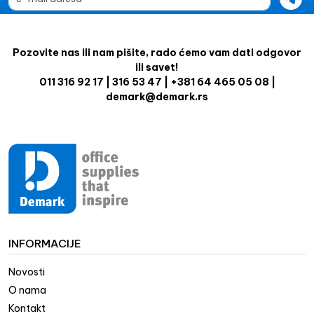
Pozovite nas ili nam pišite, rado ćemo vam dati odgovor
ili savet!
011 316 92 17 | 316 53 47 | +381 64 465 05 08 |
demark@demark.rs
INFORMACIJE
Novosti
O nama
Kontakt