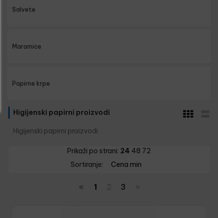
Salvete
Maramice
Papirne krpe
Higijenski papirni proizvodi
Higijenski papirni proizvodi
Prikaži po strani:
24
48
72
Sortiranje:
Cena min
«
1
2
3
»