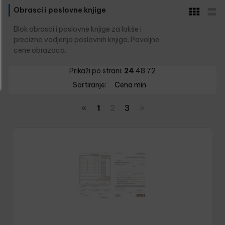
Obrasci i poslovne knjige
Blok obrasci i poslovne knjige za lakše i
precizno vodjenja poslovnih knjiga. Povoljne
cene obrazaca.
Prikaži po strani:
24
48
72
Sortiranje:
Cena min
«
1
2
3
»