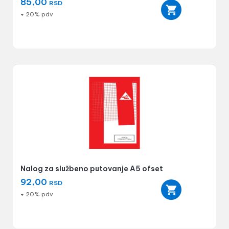
85,00
RSD
+ 20% pdv
Nalog za službeno putovanje A5 ofset
92,00
RSD
+ 20% pdv