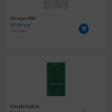
Obrazac CMR
27,00
RSD
+ 20% pdv
Poreska knjižica