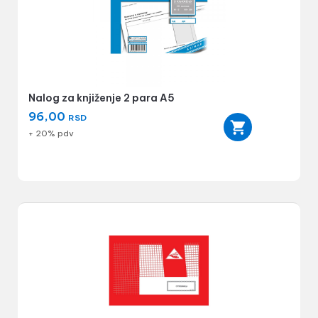
Nalog za knjiženje 2 para A5
96,00
RSD
+ 20% pdv