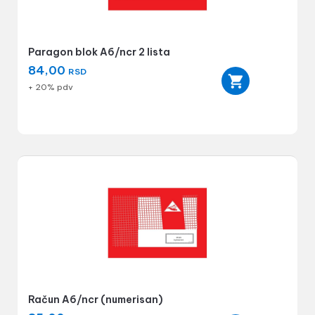
Paragon blok A6/ncr 2 lista
84,00
RSD
+ 20% pdv
Račun A6/ncr (numerisan)