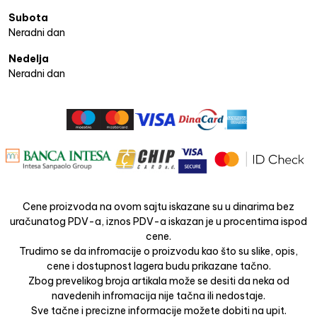
Subota
Neradni dan
Nedelja
Neradni dan
Cene proizvoda na ovom sajtu iskazane su u dinarima bez
uračunatog PDV-a, iznos PDV-a iskazan je u procentima ispod
cene.
Trudimo se da infromacije o proizvodu kao što su slike, opis,
cene i dostupnost lagera budu prikazane tačno.
Zbog prevelikog broja artikala može se desiti da neka od
navedenih infromacija nije tačna ili nedostaje.
Sve tačne i precizne informacije možete dobiti na upit.