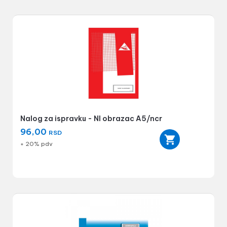
Nalog za ispravku - NI obrazac A5/ncr
96,00
RSD
+ 20% pdv