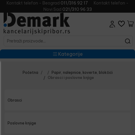
Kontakt telefon - Beograd
011/316 92 17
Kontakt telefon -
Novi Sad
021/310 96 33
Kategorije
Početna
Papir, nalepnice, koverte, blokčići
Obrasci i poslovne knjige
Obrasci
Poslovne knjige