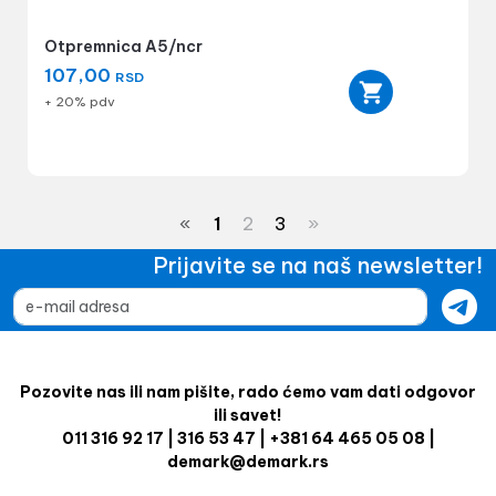
Otpremnica A5/ncr
107,00
RSD
+ 20% pdv
«
1
2
3
»
Prijavite se na naš newsletter!
Pozovite nas ili nam pišite, rado ćemo vam dati odgovor
ili savet!
011 316 92 17 | 316 53 47 | +381 64 465 05 08 |
demark@demark.rs