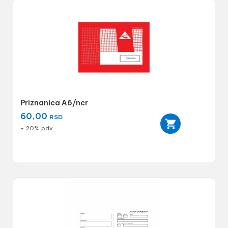
Priznanica A6/ncr
60,00
RSD
+ 20% pdv