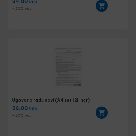
34,80
RSD
+ 20% pdv
Ugovor o radu novi (A4 set 12l. ncr)
36,00
RSD
+ 20% pdv