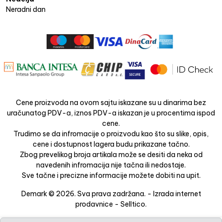
Neradni dan
Cene proizvoda na ovom sajtu iskazane su u dinarima bez
uračunatog PDV-a, iznos PDV-a iskazan je u procentima ispod
cene.
Trudimo se da infromacije o proizvodu kao što su slike, opis,
cene i dostupnost lagera budu prikazane tačno.
Zbog prevelikog broja artikala može se desiti da neka od
navedenih infromacija nije tačna ili nedostaje.
Sve tačne i precizne informacije možete dobiti na upit.
Demark © 2026. Sva prava zadržana. -
Izrada internet
prodavnice
-
Selltico.