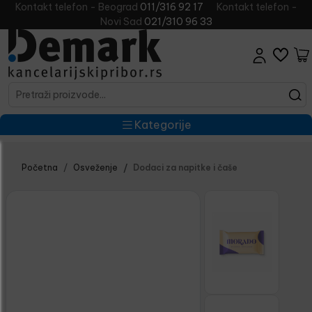
Kontakt telefon - Beograd
011/316 92 17
Kontakt telefon -
Novi Sad
021/310 96 33
Kategorije
Početna
Osveženje
Dodaci za napitke i čaše