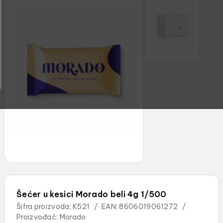
Šećer u kesici Morado beli 4g 1/500
Šifra proizvoda:
K521
/
EAN:
8606019061272
/
Proizvođač:
Morado