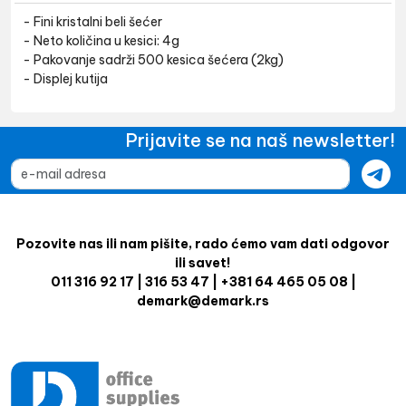
- Fini kristalni beli šećer
- Neto količina u kesici: 4g
- Pakovanje sadrži 500 kesica šećera (2kg)
- Displej kutija
Prijavite se na naš newsletter!
Pozovite nas ili nam pišite, rado ćemo vam dati odgovor
ili savet!
011 316 92 17 | 316 53 47 | +381 64 465 05 08 |
demark@demark.rs