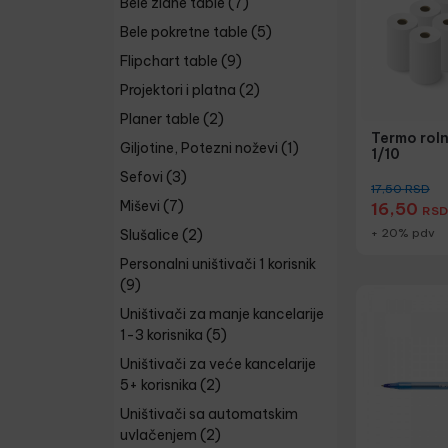
Bele zidne table
(7)
Bele pokretne table
(5)
Flipchart table
(9)
Projektori i platna
(2)
Planer table
(2)
Termo rol
Giljotine, Potezni noževi
(1)
1/10
Sefovi
(3)
17,50
RSD
Miševi
(7)
16,50
RSD
+ 20% pdv
Slušalice
(2)
Personalni uništivači 1 korisnik
(9)
Uništivači za manje kancelarije
1-3 korisnika
(5)
Uništivači za veće kancelarije
5+ korisnika
(2)
Uništivači sa automatskim
uvlačenjem
(2)