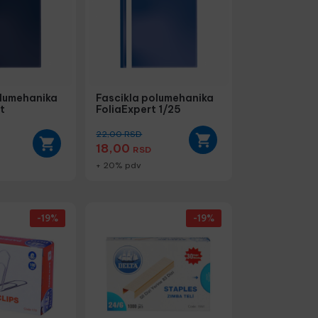
olumehanika
Fascikla polumehanika
t
FoliaExpert 1/25
22,00
RSD
18,00
RSD
+ 20% pdv
-19%
-19%