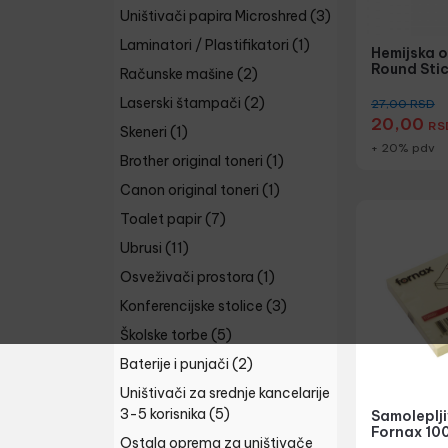
Uništivači papira Microshred
(3)
Laminatori / Plastifikatori
(1)
Hemijska o
Round Sti
Računske mašine
(2)
Laserski štampači
(2)
27,00
RSD
20,00
RS
Skeneri
(1)
+ 20% pdv
Brother original toneri
(1)
Canon original toneri
(1)
Toalet papir
(7)
Ubrusi
(11)
Osveživači prostora
(1)
Konferencijske stolice
(3)
Školske torbe
(5)
Baterije i punjači
(2)
Uništivači za srednje kancelarije
3-5 korisnika
(5)
Samolepljiv
Fornax 100
Ostala oprema za uništivače