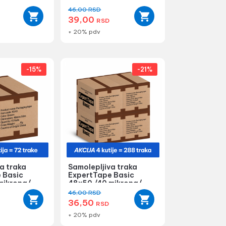
48x50 /40 mikrona/
providna - 1...
46,00
RSD
39,00
RSD
+ 20% pdv
-15%
-21%
a traka
Samolepljiva traka
 Basic
ExpertTape Basic
mikrona/
48x50 /40 mikrona/
..
mat - 4 kuti...
46,00
RSD
36,50
RSD
+ 20% pdv