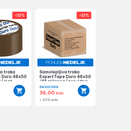
-33%
-33%
a traka
Samolepljiva traka
 Duro 48x50
ExpertTape Duro 48x50
a/ mat
/45 mikrona/ providna -
1 ...
54,00
RSD
36,00
RSD
+ 20% pdv