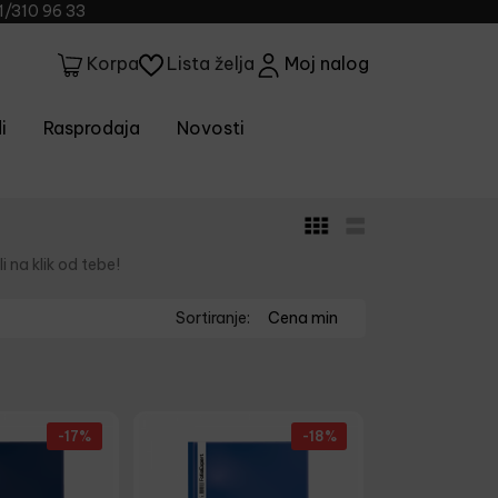
1/310 96 33
Lista želja
Moj nalog
Korpa
i
Rasprodaja
Novosti
i na klik od tebe!
Sortiranje:
Cena min
-17%
-18%