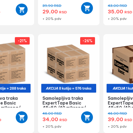
0.6mm
39,90
RSD
43,00
RSD
29,00
35,00
D
RSD
RSD
+ 20% pdv
+ 20% pdv
-21%
-26%
va traka
Samolepljiva traka
Samolepljiv
e Basic
ExpertTape Basic
ExpertTape
 mikrona/
48x50 /40 mikrona/
48x50 /40 
4...
providna - 8...
mat - 1 kuti.
46,00
RSD
46,00
RSD
34,00
39,00
D
RSD
RSD
+ 20% pdv
+ 20% pdv