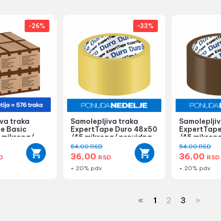
-26%
-33%
va traka
Samolepljiva traka
Samolepljiv
e Basic
ExpertTape Duro 48x50
ExpertTape
 mikrona/
/45 mikrona/ providna
/45 mikron
...
54,00
RSD
54,00
RSD
36,00
36,00
D
RSD
RSD
+ 20% pdv
+ 20% pdv
«
1
2
3
»