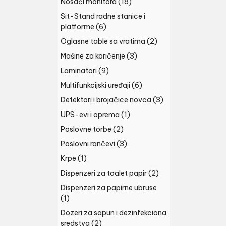
Nosači monitora
(18)
Sit-Stand radne stanice i
platforme
(6)
Oglasne table sa vratima
(2)
Mašine za koričenje
(3)
Laminatori
(9)
Multifunkcijski uređaji
(6)
Detektori i brojačice novca
(3)
UPS-evi i oprema
(1)
Poslovne torbe
(2)
Poslovni rančevi
(3)
Krpe
(1)
Dispenzeri za toalet papir
(2)
Dispenzeri za papirne ubruse
(1)
Dozeri za sapun i dezinfekciona
sredstva
(2)