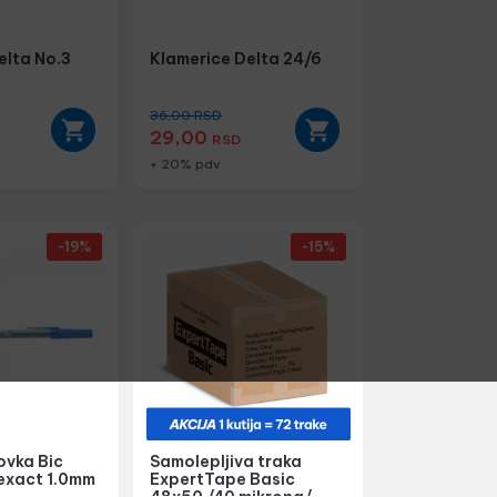
elta No.3
Klamerice Delta 24/6
36,00
RSD
29,00
RSD
+ 20% pdv
-19%
-15%
ovka Bic
Samolepljiva traka
 exact 1.0mm
ExpertTape Basic