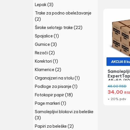
Lepak
(3)
Trake za podno obeležavanje
(2)
Široke selotejp trake
(22)
Spajalice
(1)
Gumice
(3)
Rezači
(2)
Korektori
(1)
Klamerice
(2)
Samoleplji
ExpertTap
Organajzeri na stolu
(1)
48x50 /40
mat - 8 kuti
Podloge za pisanje
(1)
46,00
RSD
34,00
RS
Fotokopir papir
(18)
+ 20% pdv
Page markeri
(1)
Samolepljivi blokovi za beleške
(3)
Papiri za beleške
(2)