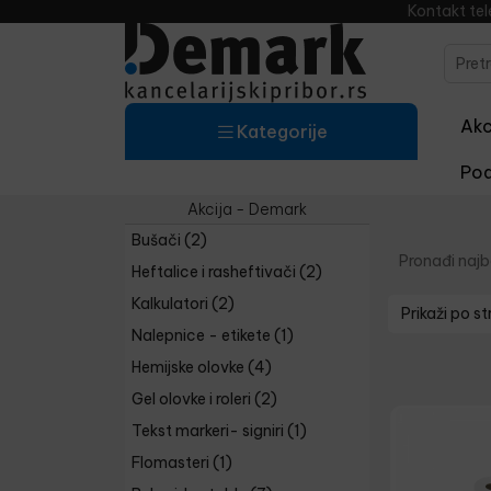
Kontakt te
Akci
Kategorije
Pod
Akcija - Demark
Bušači
(2)
Pronađi najbo
Heftalice i rasheftivači
(2)
Kalkulatori
(2)
Prikaži po st
Nalepnice - etikete
(1)
Hemijske olovke
(4)
Gel olovke i roleri
(2)
Tekst markeri- signiri
(1)
Flomasteri
(1)