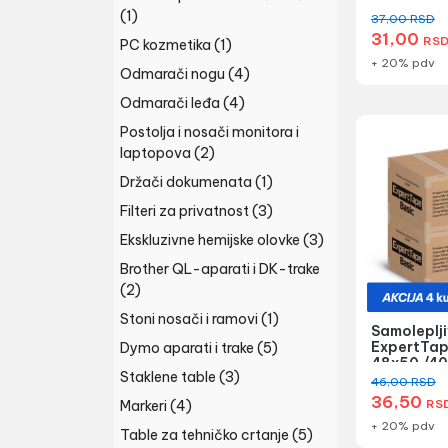
(1)
37,00
RSD
31,00
RS
PC kozmetika
(1)
+ 20% pdv
Odmarači nogu
(4)
Odmarači leđa
(4)
Postolja i nosači monitora i
laptopova
(2)
Držači dokumenata
(1)
Filteri za privatnost
(3)
Ekskluzivne hemijske olovke
(3)
Brother QL-aparati i DK-trake
(2)
Stoni nosači i ramovi
(1)
Samoleplji
ExpertTap
Dymo aparati i trake
(5)
48x50 /40
Staklene table
(3)
providna - 
46,00
RSD
36,50
RS
Markeri
(4)
+ 20% pdv
Table za tehničko crtanje
(5)