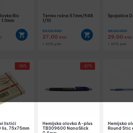
lovka Bic
Termo rolna 57mm/fi48
Spajalice D
c 1.0mm
1/10
29,00
RSD
36,00
RSD
27,00
29,00
D
RSD
RSD
+ 20% pdv
+ 20% pdv
-16%
-27%
i listići
Hemijska olovka A-plus
Hemijska ol
 lis, 75x75mm
TB309600 NanoSlick
Round Stic