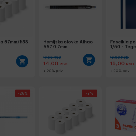
na 57mm/fi38
Hemijska olovka Aihao
Fascikla p
567 0.7mm
1/50 - Tege
17,50
RSD
18,00
RSD
14,00
15,00
RSD
RSD
+ 20% pdv
+ 20% pdv
-26%
-7%