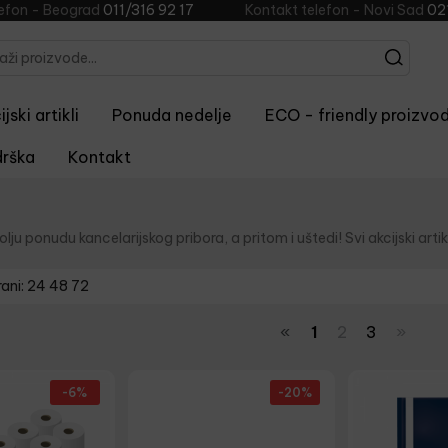
lefon - Beograd
011/316 92 17
Kontakt telefon - Novi Sad
02
jski artikli
Ponuda nedelje
ECO - friendly proizvod
rška
Kontakt
lju ponudu kancelarijskog pribora, a pritom i uštedi! Svi akcijski artikl
rani:
24
48
72
«
1
2
3
»
-6%
-20%