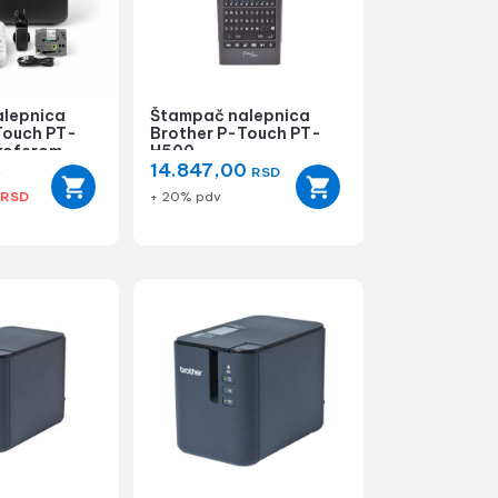
lepnica
Štampač nalepnica
Touch PT-
Brother P-Touch PT-
koferom
H500
14.847,00
D
RSD
0
RSD
+ 20% pdv