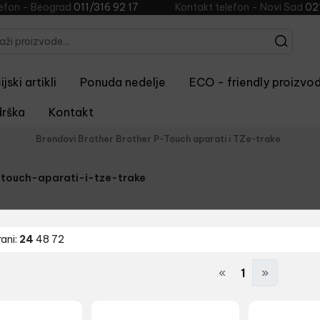
lefon - Beograd
011/316 92 17
Kontakt telefon - Novi Sad
02
jski artikli
Ponuda nedelje
ECO - friendly proizvod
rška
Kontakt
Brendovi
Brother
Brother P-Touch aparati i TZe-trake
touch-aparati-i-tze-trake
rani:
24
48
72
«
1
»