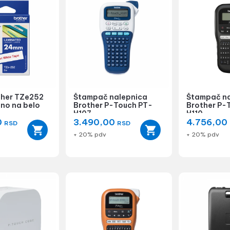
ther TZe252
Štampač nalepnica
Štampač na
no na belo
Brother P-Touch PT-
Brother P-
H107
H110
0
3.490,00
4.756,00
RSD
RSD
+ 20% pdv
+ 20% pdv