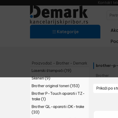
Kontakt te
Akci
Kategorije
Pod
Proizvođač - Brother - Demark
brother-p-
Laserski štampači
(19)
Brother
Skeneri
(9)
Brother original toneri
(153)
Prikaži po st
Brother P-Touch aparati i TZ-
trake
(1)
Brother QL-aparati i DK-trake
(33)