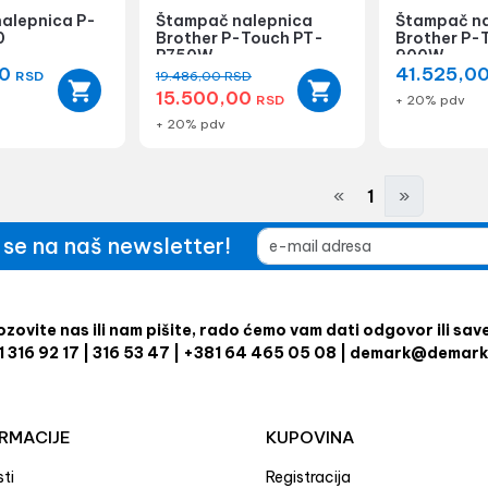
alepnica P-
Štampač nalepnica
Štampač na
0
Brother P-Touch PT-
Brother P-
P750W
900W
00
41.525,0
RSD
19.486,00
RSD
15.500,00
RSD
+ 20% pdv
+ 20% pdv
«
1
»
e se na naš newsletter!
zovite nas ili nam pišite, rado ćemo vam dati odgovor ili sav
1 316 92 17 | 316 53 47 | +381 64 465 05 08 | demark@demark
RMACIJE
KUPOVINA
ti
Registracija