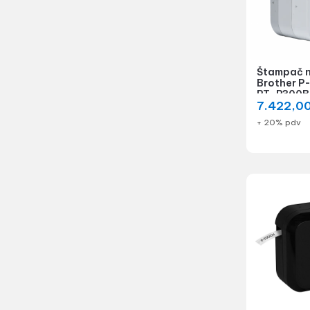
Štampač n
Brother P
PT-P300B
7.422,0
+ 20% pdv