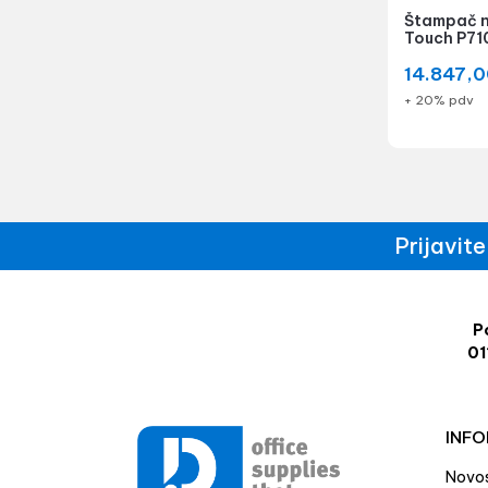
Štampač n
Touch P71
14.847,
+ 20% pdv
Prijavit
Po
01
INFO
Novos