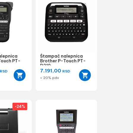
lepnica
Štampač nalepnica
Touch PT-
Brother P-Touch PT-
D210
7.191,00
RSD
RSD
+ 20% pdv
-24%