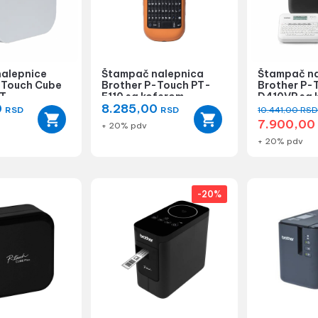
alepnice
Štampač nalepnica
Štampač na
-Touch Cube
Brother P-Touch PT-
Brother P-
T
E110 sa koferom
D410VP sa 
0
8.285,00
RSD
RSD
10.441,00
RS
7.900,0
+ 20% pdv
+ 20% pdv
-20%