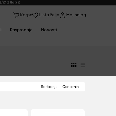
1/310 96 33
Lista želja
Moj nalog
Korpa
i
Rasprodaja
Novosti
Sortiranje:
Cena min