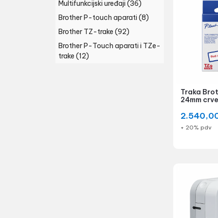
Multifunkcijski uređaji
(36)
Brother P-touch aparati
(8)
Brother TZ-trake
(92)
Brother P-Touch aparati i TZe-
trake
(12)
Traka Bro
24mm crve
2.540,0
+ 20% pdv