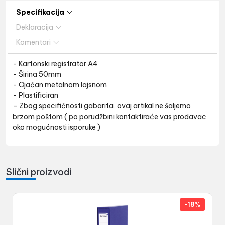
Specifikacija
Deklaracija
Komentari
- Kartonski registrator A4
- Širina 50mm
- Ojačan metalnom lajsnom
- Plastificiran
– Zbog specifičnosti gabarita, ovaj artikal ne šaljemo
brzom poštom ( po porudžbini kontaktiraće vas prodavac
oko mogućnosti isporuke )
Slični proizvodi
-18%