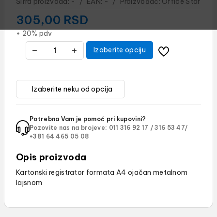
Šifra proizvoda:
-
/
EAN:
-
/
Proizvođač:
Office Star
305,00
RSD
+ 20% pdv
Izaberite opciju
Potrebna Vam je pomoć pri kupovini?
Pozovite nas na brojeve:
011 316 92 17 /
316 53 47/
+381 64 465 05 08
Opis proizvoda
Kartonski registrator formata A4 ojačan metalnom
lajsnom