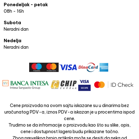
Ponedeljak - petak
08h - 16h
Subota
Neradni dan
Nedelja
Neradni dan
Cene proizvoda na ovom sajtu iskazane su u dinarima bez
uračunatog PDV-a, iznos PDV-a iskazan je u procentima ispod
cene.
Trudimo se da infromacije o proizvodu kao što su slike, opis,
cene i dostupnost lagera budu prikazane tačno.
Zbog prevelikog broja artikala može se desiti da neka od