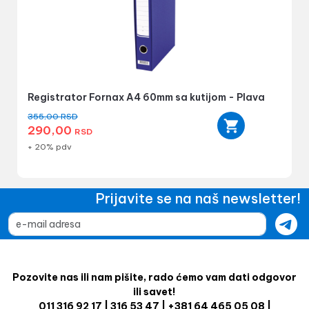
Registrator Fornax A4 60mm sa kutijom - Plava
355,00
RSD
290,00
RSD
+ 20% pdv
Prijavite se na naš newsletter!
Pozovite nas ili nam pišite, rado ćemo vam dati odgovor
ili savet!
011 316 92 17 | 316 53 47 | +381 64 465 05 08 |