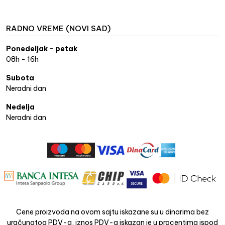
RADNO VREME (NOVI SAD)
Ponedeljak - petak
08h - 16h
Subota
Neradni dan
Nedelja
Neradni dan
Cene proizvoda na ovom sajtu iskazane su u dinarima bez
uračunatog PDV-a, iznos PDV-a iskazan je u procentima ispod