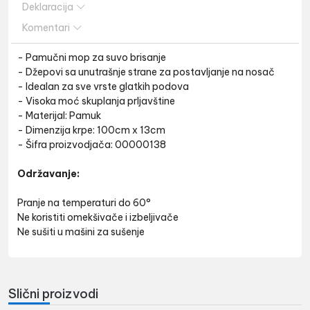
Deklaracija
Komentari
- Pamučni mop za suvo brisanje
- Džepovi sa unutrašnje strane za postavljanje na nosač
- Idealan za sve vrste glatkih podova
- Visoka moć skuplanja prljavštine
- Materijal: Pamuk
- Dimenzija krpe: 100cm x 13cm
- Šifra proizvodjača: 00000138
Održavanje:
Pranje na temperaturi do 60°
Ne koristiti omekšivače i izbeljivače
Ne sušiti u mašini za sušenje
Slični proizvodi