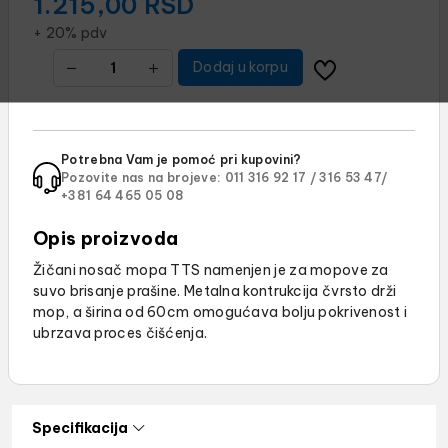
1.215,00
RSD
+ 20% pdv
Dodaj u korpu
Potrebna Vam je pomoć pri kupovini?
Pozovite nas na brojeve:
011 316 92 17 /
316 53 47/
+381 64 465 05 08
Opis proizvoda
Žičani nosač mopa TTS namenjen je za mopove za
suvo brisanje prašine. Metalna kontrukcija čvrsto drži
mop, a širina od 60cm omogućava bolju pokrivenost i
ubrzava proces čišćenja.
Specifikacija