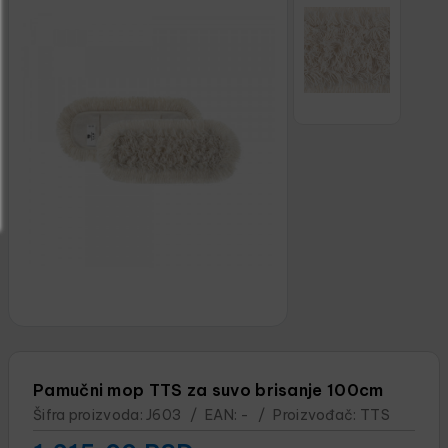
Pamučni mop TTS za suvo brisanje 100cm
Šifra proizvoda:
J603
/
EAN:
-
/
Proizvođač:
TTS