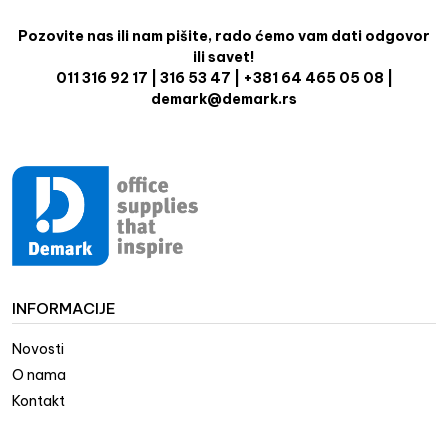
Pozovite nas ili nam pišite, rado ćemo vam dati odgovor
ili savet!
011 316 92 17 | 316 53 47 | +381 64 465 05 08 |
demark@demark.rs
INFORMACIJE
Novosti
O nama
Kontakt