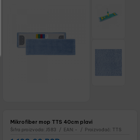
Mikrofiber mop TTS 40cm plavi
Šifra proizvoda:
J583
/
EAN:
-
/
Proizvođač:
TTS