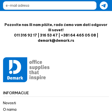
Pozovite nas ili nam pišite, rado ćemo vam dati odgovor
ili savet!
011 316 92 17 | 316 53 47 | +381 64 465 05 08 |
demark@demark.rs
INFORMACIJE
Novosti
O nama