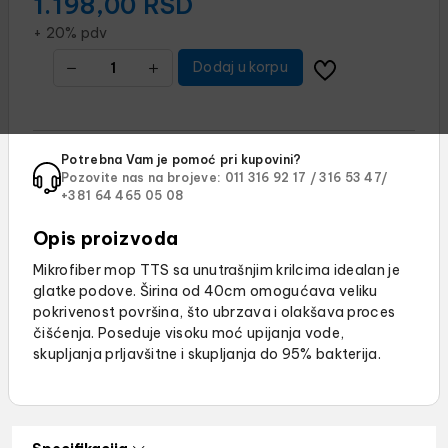
1.198,00
RSD
+ 20% pdv
Dodaj u korpu
Potrebna Vam je pomoć pri kupovini?
Pozovite nas na brojeve:
011 316 92 17 /
316 53 47/
+381 64 465 05 08
Opis proizvoda
Mikrofiber mop TTS sa unutrašnjim krilcima idealan je
glatke podove. Širina od 40cm omogućava veliku
pokrivenost površina, što ubrzava i olakšava proces
čišćenja. Poseduje visoku moć upijanja vode,
skupljanja prljavšitne i skupljanja do 95% bakterija.