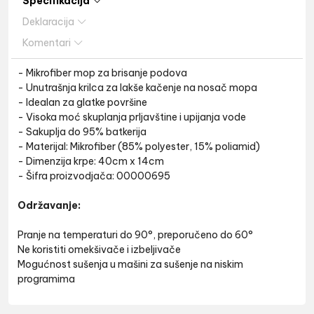
Specifikacija
Deklaracija
Komentari
- Mikrofiber mop za brisanje podova
- Unutrašnja krilca za lakše kačenje na nosač mopa
- Idealan za glatke površine
- Visoka moć skuplanja prljavštine i upijanja vode
- Sakuplja do 95% batkerija
- Materijal: Mikrofiber (85% polyester, 15% poliamid)
- Dimenzija krpe: 40cm x 14cm
- Šifra proizvodjača: 00000695
Održavanje:
Pranje na temperaturi do 90°, preporučeno do 60°
Ne koristiti omekšivače i izbeljivače
Mogućnost sušenja u mašini za sušenje na niskim
programima