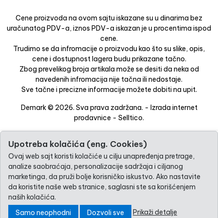
Cene proizvoda na ovom sajtu iskazane su u dinarima bez
uračunatog PDV-a, iznos PDV-a iskazan je u procentima ispod
cene.
Trudimo se da infromacije o proizvodu kao što su slike, opis,
cene i dostupnost lagera budu prikazane tačno.
Zbog prevelikog broja artikala može se desiti da neka od
navedenih infromacija nije tačna ili nedostaje.
Sve tačne i precizne informacije možete dobiti na upit.
Demark © 2026. Sva prava zadržana. -
Izrada internet
prodavnice
-
Selltico.
Upotreba kolačića (eng. Cookies)
Ovaj web sajt koristi kolačiće u cilju unapređenja pretrage,
analize saobraćaja, personalizacije sadržaja i ciljanog
marketinga, da pruži bolje korisničko iskustvo. Ako nastavite
da koristite naše web stranice, saglasni ste sa korišćenjem
naših kolačića.
Prikaži detalje
Samo neophodni
Dozvoli sve