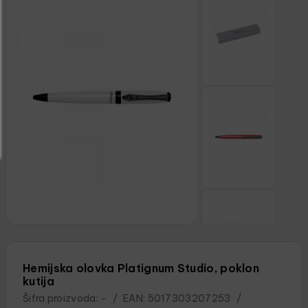
Hemijska olovka Platignum Studio, poklon
kutija
Šifra proizvoda:
-
/
EAN:
5017303207253
/