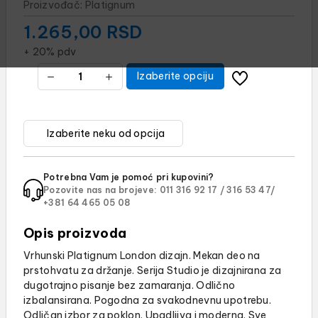
Proizvođač:
Platignum
1.265,00
RSD
+ 20% pdv
Izaberite opciju
Potrebna Vam je pomoć pri kupovini?
Pozovite nas na brojeve:
011 316 92 17 /
316 53 47/
+381 64 465 05 08
Opis proizvoda
Vrhunski Platignum London dizajn. Mekan deo na
prstohvatu za držanje. Serija Studio je dizajnirana za
dugotrajno pisanje bez zamaranja. Odlično
izbalansirana. Pogodna za svakodnevnu upotrebu.
Odličan izbor za poklon. Upadljiva i moderna. Sve