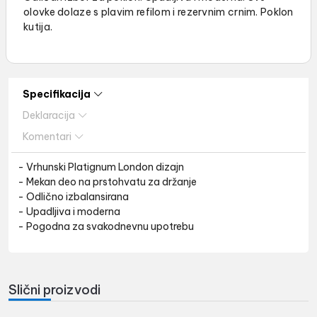
olovke dolaze s plavim refilom i rezervnim crnim. Poklon
kutija.
Specifikacija
Deklaracija
Komentari
- Vrhunski Platignum London dizajn
- Mekan deo na prstohvatu za držanje
- Odlično izbalansirana
- Upadljiva i moderna
- Pogodna za svakodnevnu upotrebu
Slični proizvodi