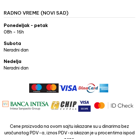
RADNO VREME (NOVI SAD)
Ponedeljak - petak
08h - 16h
Subota
Neradni dan
Nedelja
Neradni dan
Cene proizvoda na ovom sajtu iskazane su u dinarima bez
uračunatog PDV-a, iznos PDV-a iskazan je u procentima ispod