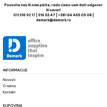
Pozovite nas ili nam pišite, rado ćemo vam dati odgovor
ili savet!
011 316 92 17 | 316 53 47 | +381 64 465 05 08 |
demark@demark.rs
INFORMACIJE
Novosti
O nama
Kontakt
KUPOVINA