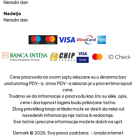
Neradni dan
Nedelja
Neradni dan
Cene proizvoda na ovom sajtu iskazane su u dinarima bez
uračunatog PDV-a, iznos PDV-a iskazan je u procentima ispod
cene.
Trudimo se da infromacije o proizvodu kao što su slike, opis,
cene i dostupnost lagera budu prikazane tačno.
Zbog prevelikog broja artikala može se desiti da neka od
navedenih infromacija nije tačna ili nedostaje.
Sve tačne i precizne informacije možete dobiti na upit.
Demark © 2026. Sva prava zadržana. -
Izrada internet