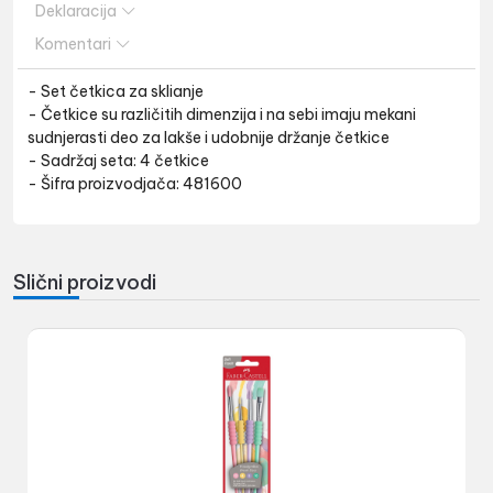
Deklaracija
Komentari
- Set četkica za sklianje
- Četkice su različitih dimenzija i na sebi imaju mekani
sudnjerasti deo za lakše i udobnije držanje četkice
- Sadržaj seta: 4 četkice
- Šifra proizvodjača: 481600
Slični proizvodi