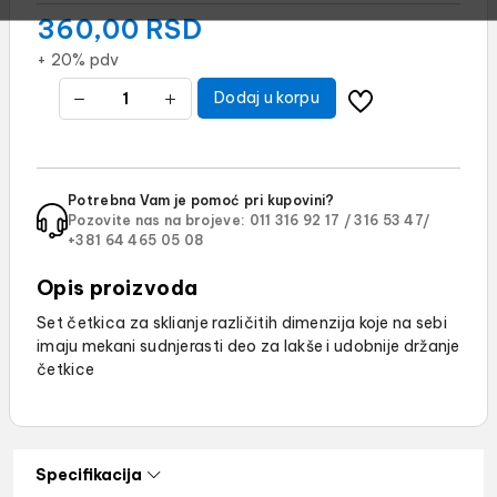
360,00
RSD
+ 20% pdv
Dodaj u korpu
Potrebna Vam je pomoć pri kupovini?
Pozovite nas na brojeve:
011 316 92 17 /
316 53 47/
+381 64 465 05 08
Opis proizvoda
Set četkica za sklianje različitih dimenzija koje na sebi
imaju mekani sudnjerasti deo za lakše i udobnije držanje
četkice
Specifikacija