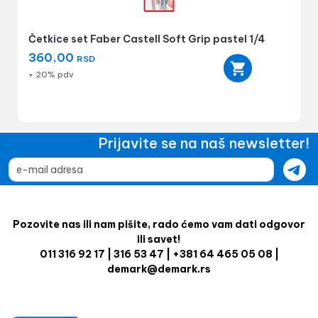
Četkice set Faber Castell Soft Grip pastel 1/4
360,00
RSD
+ 20% pdv
Prijavite se na naš newsletter!
Pozovite nas ili nam pišite, rado ćemo vam dati odgovor
ili savet!
011 316 92 17 | 316 53 47 | +381 64 465 05 08 |
demark@demark.rs