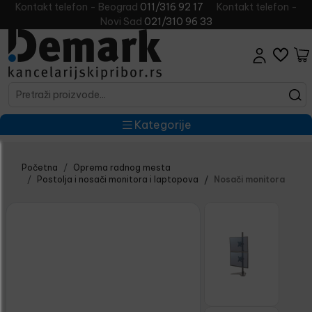
Kontakt telefon - Beograd
011/316 92 17
Kontakt telefon -
Novi Sad
021/310 96 33
Kategorije
Početna
Oprema radnog mesta
Postolja i nosači monitora i laptopova
Nosači monitora