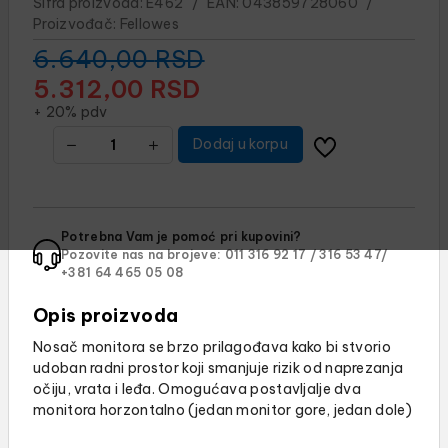
Šifra proizvoda:
E462
/
EAN:
043859728060
/
Proizvođač:
Fellowes
6.640,00
RSD
5.312,00
RSD
+ 20% pdv
Dodaj u korpu
Potrebna Vam je pomoć pri kupovini?
Pozovite nas na brojeve:
011 316 92 17 /
316 53 47/
+381 64 465 05 08
Opis proizvoda
Nosač monitora se brzo prilagođava kako bi stvorio
udoban radni prostor koji smanjuje rizik od naprezanja
očiju, vrata i leđa. Omogućava postavljalje dva
monitora horzontalno (jedan monitor gore, jedan dole)