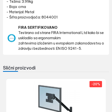
- Težina: 3.99kg
- Boja: crna
- Materijal: Metal
- Šifra proizvodjača: 8044001
FIRA SERTIFIKOVANO
Testirano od strane FIRA International Ltd kako bi se
uskladilo sa ergonomskim
zahtevima izloženim u evropskom zakonodavstvu o
zdravlju i bezbednosti: EN ISO 9241-5.
Slični proizvodi
-20%