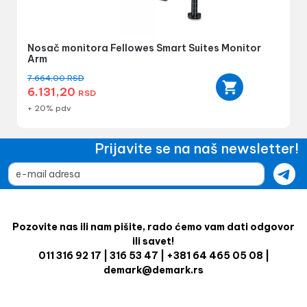
Nosač monitora Fellowes Smart Suites Monitor
Arm
7.664,00
RSD
6.131,20
RSD
+ 20% pdv
Prijavite se na naš newsletter!
Pozovite nas ili nam pišite, rado ćemo vam dati odgovor
ili savet!
011 316 92 17 | 316 53 47 | +381 64 465 05 08 |
demark@demark.rs