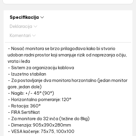
Specifikacija
Deklaracija
Komentari
- Nosač monitora se brzo prilagođava kako bi stvorio
udoban radni prostor koji smanjuje rizik od naprezanja očiju,
vrata i leđa
- Sistem za organizaciju kablova
- Izuzetno stabilan
- Za postavljanje dva monitora horzontalno (jedan monitor
gore, jedan dole)
- Nagib: +/- 45° (90°)
- Horizontalno pomeranje: 120°
- Rotacija: 360°
- FIRA Sertifikat
- Za monitore do 32 inča (težine do 8kg)
- Dimenzija: 905x390x280mm
- VESA kačenje: 75x75, 100x100