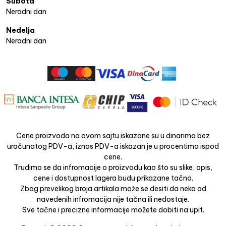
Subota
Neradni dan
Nedelja
Neradni dan
Cene proizvoda na ovom sajtu iskazane su u dinarima bez
uračunatog PDV-a, iznos PDV-a iskazan je u procentima ispod
cene.
Trudimo se da infromacije o proizvodu kao što su slike, opis,
cene i dostupnost lagera budu prikazane tačno.
Zbog prevelikog broja artikala može se desiti da neka od
navedenih infromacija nije tačna ili nedostaje.
Sve tačne i precizne informacije možete dobiti na upit.