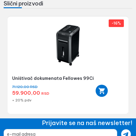
Slični proizvodi
-16%
Uništivač dokumenata Fellowes 99Ci
71.120,00
RSD
59.900,00
RSD
+ 20% pdv
Prijavite se na naš newsletter!