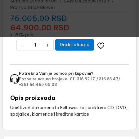
Šifra proizvoda:
6705
/
EAN:
043859676125
/
Proizvođač:
Fellowes
76.005,00
RSD
64.900,00
RSD
+ 20% pdv
Dodaj u korpu
Potrebna Vam je pomoć pri kupovini?
Pozovite nas na brojeve:
011 316 92 17 /
316 53 47/
+381 64 465 05 08
Opis proizvoda
Uništivač dokumenata Fellowes koji uništava CD, DVD,
spajalice, klamerice i kreditne kartice