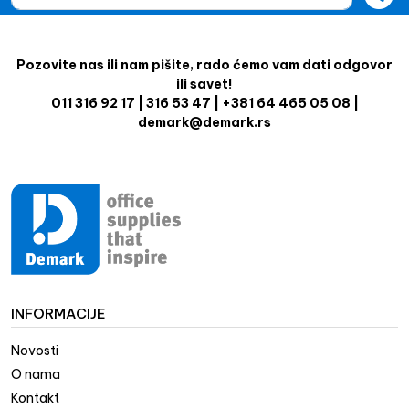
Pozovite nas ili nam pišite, rado ćemo vam dati odgovor
ili savet!
011 316 92 17 | 316 53 47 | +381 64 465 05 08 |
demark@demark.rs
INFORMACIJE
Novosti
O nama
Kontakt