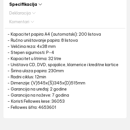
Specifikacija
Deklaracija
Komentari
- Kapacitet papira A4 (automatski): 200 listova
- Ručno uništavanje papira: 8 listova
- Veličina reza: 4x38 mm
- Stepen sigurnosti: P-4
- Kapacitet u litrima: 32 litre
- Uništava CD, DVD, spajalice, klamerice i kreditne kartice
- Širina ulaza papira: 230mm
- Radni ciklus: 12min
- Dimenzije: (V)545x(Š)345x(D)515mm
- Garancija na uređaj: 2 godine
- Garancija na noževe: 7 godina
– Koristi Fellowes kese: 36053
- Fellowes šifra: 4653601