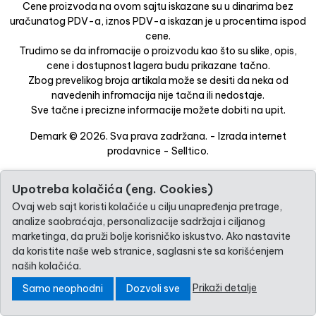
Cene proizvoda na ovom sajtu iskazane su u dinarima bez
uračunatog PDV-a, iznos PDV-a iskazan je u procentima ispod
cene.
Trudimo se da infromacije o proizvodu kao što su slike, opis,
cene i dostupnost lagera budu prikazane tačno.
Zbog prevelikog broja artikala može se desiti da neka od
navedenih infromacija nije tačna ili nedostaje.
Sve tačne i precizne informacije možete dobiti na upit.
Demark © 2026. Sva prava zadržana. -
Izrada internet
prodavnice
-
Selltico.
Upotreba kolačića (eng. Cookies)
Ovaj web sajt koristi kolačiće u cilju unapređenja pretrage,
analize saobraćaja, personalizacije sadržaja i ciljanog
marketinga, da pruži bolje korisničko iskustvo. Ako nastavite
da koristite naše web stranice, saglasni ste sa korišćenjem
naših kolačića.
Prikaži detalje
Samo neophodni
Dozvoli sve