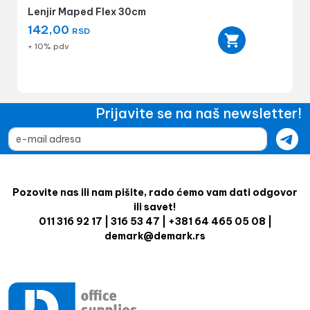
Lenjir Maped Flex 30cm
142,00
RSD
+ 10% pdv
Prijavite se na naš newsletter!
Pozovite nas ili nam pišite, rado ćemo vam dati odgovor
ili savet!
011 316 92 17 | 316 53 47 | +381 64 465 05 08 |
demark@demark.rs