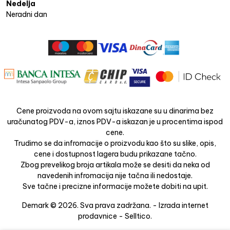
Nedelja
Neradni dan
Cene proizvoda na ovom sajtu iskazane su u dinarima bez
uračunatog PDV-a, iznos PDV-a iskazan je u procentima ispod
cene.
Trudimo se da infromacije o proizvodu kao što su slike, opis,
cene i dostupnost lagera budu prikazane tačno.
Zbog prevelikog broja artikala može se desiti da neka od
navedenih infromacija nije tačna ili nedostaje.
Sve tačne i precizne informacije možete dobiti na upit.
Demark © 2026. Sva prava zadržana. -
Izrada internet
prodavnice
-
Selltico.