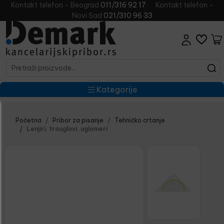
Kontakt telefon - Beograd
011/316 92 17
Kontakt telefon -
Novi Sad
021/310 96 33
Kategorije
Početna
Pribor za pisanje
Tehničko crtanje
Lenjiri, trouglovi, uglomeri