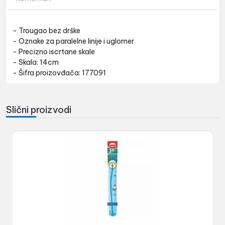
- Trougao bez drške
- Oznake za paralelne linije i uglomer
- Precizno iscrtane skale
- Skala: 14cm
- Šifra proizovđača: 177091
Slični proizvodi