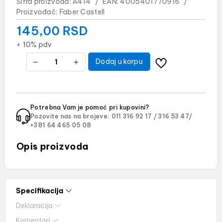
Šifra proizvoda:
A414
/
EAN:
4005401770916
/
Proizvođač:
Faber Castell
145,00
RSD
+ 10% pdv
Dodaj u korpu
Potrebna Vam je pomoć pri kupovini?
Pozovite nas na brojeve:
011 316 92 17 /
316 53 47/
+381 64 465 05 08
Opis proizvoda
Specifikacija
Deklaracija
Komentari