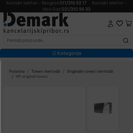
Kontakt telefon - Beograd
011/316 92 17
Kontakt telefon -
Novi Sad
021/310 96 33
Kategorije
Početna
Toneri i kertridži
Originalni toneri i kertridži
HP original toneri