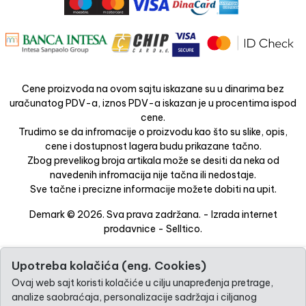
Cene proizvoda na ovom sajtu iskazane su u dinarima bez
uračunatog PDV-a, iznos PDV-a iskazan je u procentima ispod
cene.
Trudimo se da infromacije o proizvodu kao što su slike, opis,
cene i dostupnost lagera budu prikazane tačno.
Zbog prevelikog broja artikala može se desiti da neka od
navedenih infromacija nije tačna ili nedostaje.
Sve tačne i precizne informacije možete dobiti na upit.
Demark © 2026. Sva prava zadržana. -
Izrada internet
prodavnice
-
Selltico.
Upotreba kolačića (eng. Cookies)
Ovaj web sajt koristi kolačiće u cilju unapređenja pretrage,
analize saobraćaja, personalizacije sadržaja i ciljanog