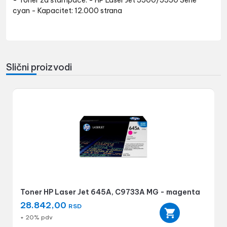
- Toner za štampače: - HP Laser Jet 5500/5550 Serie
cyan - Kapacitet: 12.000 strana
Slični proizvodi
Toner HP Laser Jet 645A, C9733A MG - magenta
28.842,00
RSD
+ 20% pdv