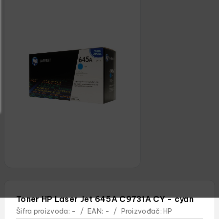
Toner HP Laser Jet 645A C9731A CY - cyan
Šifra proizvoda:
-
/
EAN:
-
/
Proizvođač:
HP