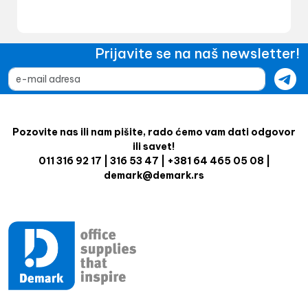
Prijavite se na naš newsletter!
Pozovite nas ili nam pišite, rado ćemo vam dati odgovor
ili savet!
011 316 92 17 | 316 53 47 | +381 64 465 05 08 |
demark@demark.rs